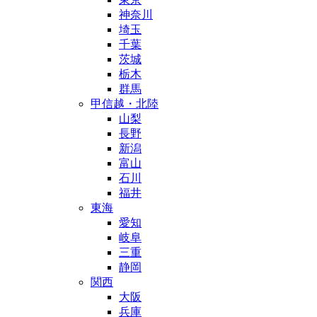
神奈川
埼玉
千葉
茨城
栃木
群馬
甲信越・北陸
山梨
長野
新潟
富山
石川
福井
東海
愛知
岐阜
三重
静岡
関西
大阪
兵庫