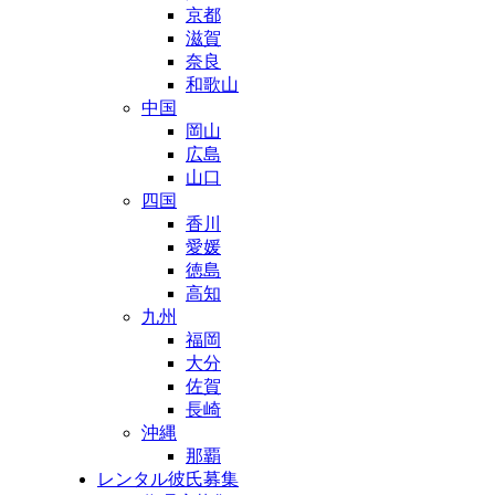
京都
滋賀
奈良
和歌山
中国
岡山
広島
山口
四国
香川
愛媛
徳島
高知
九州
福岡
大分
佐賀
長崎
沖縄
那覇
レンタル彼氏募集