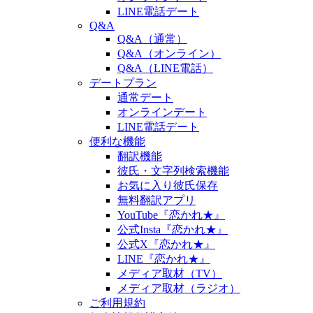
LINE電話デート
Q&A
Q&A（通常）
Q&A（オンライン）
Q&A（LINE電話）
デートプラン
通常デート
オンラインデート
LINE電話デート
便利な機能
翻訳機能
彼氏・文字列検索機能
お気に入り彼氏保存
無料翻訳アプリ
YouTube『恋かれ★』
公式Insta『恋かれ★』
公式X『恋かれ★』
LINE『恋かれ★』
メディア取材（TV）
メディア取材（ラジオ）
ご利用規約