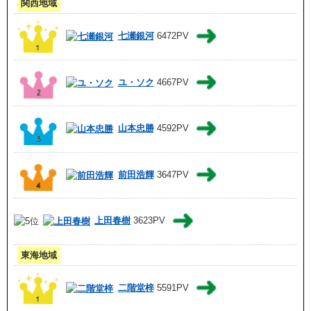
関西地域
七瀬銀河
6472PV
ユ・ソク
4667PV
山本忠勝
4592PV
前田浩輝
3647PV
上田春樹
3623PV
東海地域
二階堂梓
5591PV