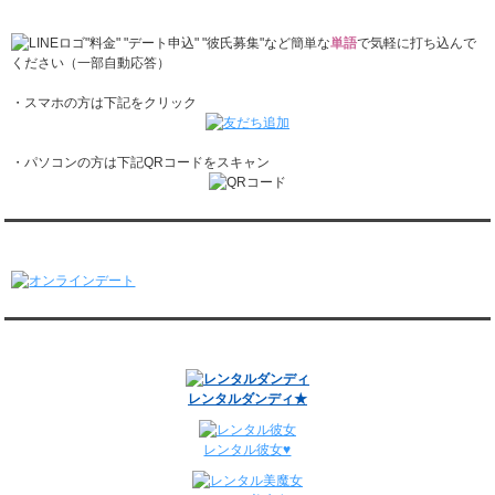
『恋かれ★』公式LINEでお問合せ
レンタル彼氏と3回のオンラインデートがありました。
2/2～2/8
"料金" "デート申込" "彼氏募集"など簡単な
単語
で気軽に打ち込んで
レンタル彼氏と158回の通常デートがありました。
ください（一部自動応答）
レンタル彼氏と2回のオンラインデートがありました。
・スマホの方は下記をクリック
1/26～2/1
レンタル彼氏と166回の通常デートがありました。
レンタル彼氏と1回のオンラインデートがありました。
・パソコンの方は下記QRコードをスキャン
1/19～1/25
レンタル彼氏と162回の通常デートがありました。
レンタル彼氏と3回のオンラインデートがありました。
1/12～1/18
オンラインデート
レンタル彼氏と155回の通常デートがありました。
レンタル彼氏と2回のオンラインデートがありました。
1/5～1/11
レンタル彼氏と148回の通常デートがありました。
関連サイト
レンタル彼氏と3回のオンラインデートがありました。
12/29～1/4
レンタル彼氏と134回の通常デートがありました。
レンタルダンディ★
レンタル彼氏と0回のオンラインデートがありました。
週間デート状況2018-2025
レンタル彼女♥