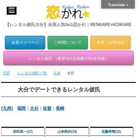
Translate »
【レンタル彼氏大分】全国人気No1恋かれ｜RENKARE×KOIKARE
会員マイページ
ご利用について
募集・お問合せ
レンタル彼氏 （業界No1在籍数1000名突破）
TOP
レンタル彼氏一覧
九州
大分
大分でデートできるレンタル彼氏
[九州]
福岡
｜
大分
｜
佐賀
｜
長崎
和田真一(27)
山本梓沙(33)
佐藤幸翔(22)