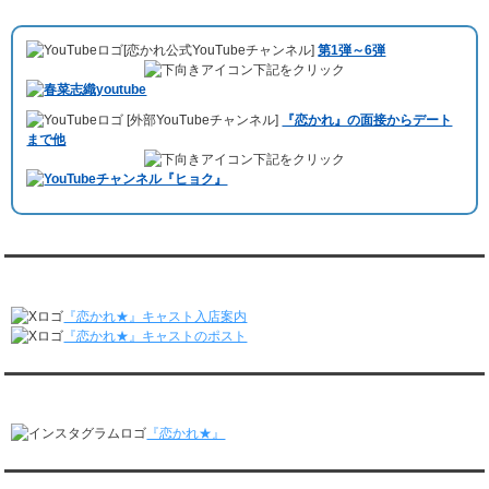
3/30～4/5
10月11日 ドイツ最大規模のテレビ局
「RTL」
で レンタル彼氏が取材され
レンタル彼氏と168回の通常デートがありました。
ました。レポーターはRTL局カロリナ
「Karolina Kaminska」
さん。ハ
レンタル彼氏と2回のオンラインデートがありました。
[恋かれ公式YouTubeチャンネル]
第1弾～6弾
チ公前集合→
Umami Burger（青山店）
→表参道の約3時間のデートを楽
3/23～3/29
下記をクリック
しみました。
レンタル彼氏と175回の通常デートがありました。
10月3日 YouTubeチャンネル
「もえこは72kg」
でレンタル彼氏をご利用
レンタル彼氏と3回のオンラインデートがありました。
[外部YouTubeチャンネル]
『恋かれ』の面接からデート
いただきました。大阪海遊館デートで
立花理(27)
くんがレンタルされまし
3/16～3/22
まで他
た。
レンタル彼氏と182回の通常デートがありました。
下記をクリック
ABEMA「声優と夜あそび繋」で取材依頼されました。
レンタル彼氏と2回のオンラインデートがありました。
おすすめ情報サービス「mybest」
で紹介されました。
3/9～3/15
レンタル彼氏と191回の通常デートがありました。
九州朝日放送『土曜もアサデス。』に取り上げられました。
レンタル彼氏と3回のオンラインデートがありました。
月城すみれくん『よ～いドん！となりの人間国宝』に出演されました。
3/2～3/8
月城すみれくん『すっきり』に出演されました。
『恋かれ★』公式X
レンタル彼氏と152回の通常デートがありました。
月城すみれくん『ますだおかだのオモログ』に出演されました。
レンタル彼氏と2回のオンラインデートがありました。
『恋かれ★』キャスト入店案内
2/23～3/1
『恋かれ★』キャストのポスト
レンタル彼氏と166回の通常デートがありました。
レンタル彼氏と1回のオンラインデートがありました。
『恋かれ★』公式Instagram
2/16～2/22
レンタル彼氏と161回の通常デートがありました。
『恋かれ★』
レンタル彼氏と2回のオンラインデートがありました。
2/9～2/15
レンタル彼氏と185回の通常デートがありました。