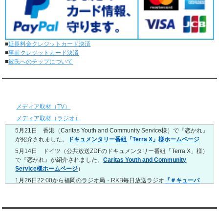
レンタル彼氏と0回のオンラインデートがありました。
5/18～5/24
レンタル彼氏と153回の通常デートがありました。
レンタル彼氏と1回のオンラインデートがありました。
■
延長料金クレジットカード決済
5/11～5/17
■
事前クレジットカード決済
レンタル彼氏と164回の通常デートがありました。
■
彼氏へのチップについて
レンタル彼氏と2回のオンラインデートがありました。
5/4～5/10
レンタル彼氏と151回の通常デートがありました。
メディア情報
レンタル彼氏と2回のオンラインデートがありました。
4/27～5/3
メディア取材（TV）
レンタル彼氏と155回の通常デートがありました。
メディア取材（ラジオ）
レンタル彼氏と1回のオンラインデートがありました。
5月21日 香港（Caritas Youth and Community Service様）で『恋かれ』
4/20～4/26
が紹介されました。
ドキュメンタリー番組「Terra X」様ホームページ
レンタル彼氏と159回の通常デートがありました。
レンタル彼氏と3回のオンラインデートがありました。
5月14日 ドイツ（公共放送ZDFのドキュメンタリー番組「Terra X」様）
で『恋かれ』が紹介されました。
Caritas Youth and Community
4/13～4/19
Service様ホームページ
）
レンタル彼氏と165回の通常デートがありました。
レンタル彼氏と2回のオンラインデートがありました。
1月26日22:00から福岡のラジオ局・RKB毎日放送ラジオ
『＃キューパ
レ 服部さやかのシュンすぎ』
で『恋かれ』が紹介されました。、
【22
4/6～4/12
時今夜の活！】（実際の音声）
のコーナーで福岡よしもとの服部さやか
レンタル彼氏と160回の通常デートがありました。
さんの軽快な語り口調で、事務局児玉がレンタル彼氏のエピソードなど
レンタル彼氏と1回のオンラインデートがありました。
を語りました。
YouTubeチャンネル