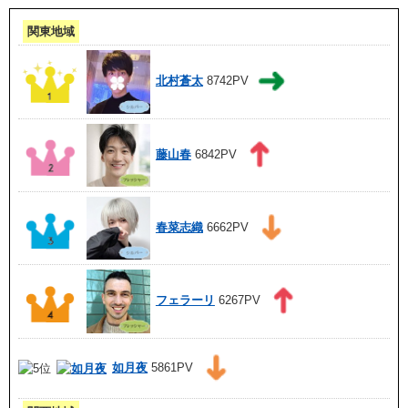
関東地域
北村蒼太
8742PV
藤山春
6842PV
春菜志織
6662PV
フェラーリ
6267PV
如月夜
5861PV