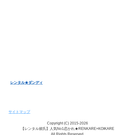
オンラインデート
LINE電話デート
お客様アンケート
バレンタインデーキャンペーン
ホワイトデーキャンペーン
クリスマスデートキャンペーン
レンタル彼女『恋かの♥』
レンタル♥美魔女
レンタル★ダンディ
サイトマップ
Copyright (C) 2015-2026
【レンタル彼氏】人気No1恋かれ★RENKARE×KOIKARE
All Rights Reserved.