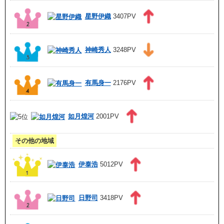
星野伊織
3407PV
神崎秀人
3248PV
有馬身一
2176PV
如月煌河
2001PV
その他の地域
伊泰浩
5012PV
日野司
3418PV