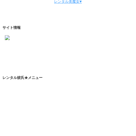
レンタル美魔女♥
サイト情報
https://www.kareshihaken.com
info@kareshihaken.com
レンタル彼氏★メニュー
トップページ
レンタル彼氏とは
レンタルカレシとは？
恋人代行サービスとは？
その他のサービスとは？