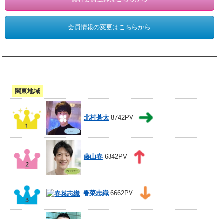
会員情報の変更はこちらから
アクセスランキング 集計期間:7月1日～31日
関東地域
北村蒼太
8742PV
藤山春
6842PV
春菜志織
6662PV