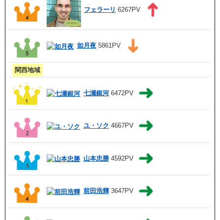
フェラーリ
6267PV
如月夜
5861PV
関西地域
七瀬銀河
6472PV
ユ・ソク
4667PV
山本忠勝
4592PV
前田浩輝
3647PV