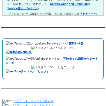
で『恋かれ』が紹介されました。
Caritas Youth and Community
4/13～4/19
Service様ホームページ
）
レンタル彼氏と165回の通常デートがありました。
レンタル彼氏と2回のオンラインデートがありました。
1月26日22:00から福岡のラジオ局・RKB毎日放送ラジオ
『＃キューパ
レ 服部さやかのシュンすぎ』
で『恋かれ』が紹介されました。、
【22
4/6～4/12
時今夜の活！】（実際の音声）
のコーナーで福岡よしもとの服部さやか
レンタル彼氏と160回の通常デートがありました。
さんの軽快な語り口調で、事務局児玉がレンタル彼氏のエピソードなど
レンタル彼氏と1回のオンラインデートがありました。
を語りました。
YouTubeチャンネル
3/30～4/5
10月11日 ドイツ最大規模のテレビ局
「RTL」
で レンタル彼氏が取材され
レンタル彼氏と168回の通常デートがありました。
ました。レポーターはRTL局カロリナ
「Karolina Kaminska」
さん。ハ
レンタル彼氏と2回のオンラインデートがありました。
[恋かれ公式YouTubeチャンネル]
第1弾～6弾
チ公前集合→
Umami Burger（青山店）
→表参道の約3時間のデートを楽
3/23～3/29
下記をクリック
しみました。
レンタル彼氏と175回の通常デートがありました。
10月3日 YouTubeチャンネル
「もえこは72kg」
でレンタル彼氏をご利用
レンタル彼氏と3回のオンラインデートがありました。
[外部YouTubeチャンネル]
『恋かれ』の面接からデート
いただきました。大阪海遊館デートで
立花理(27)
くんがレンタルされまし
3/16～3/22
まで他
た。
レンタル彼氏と182回の通常デートがありました。
下記をクリック
ABEMA「声優と夜あそび繋」で取材依頼されました。
レンタル彼氏と2回のオンラインデートがありました。
おすすめ情報サービス「mybest」
で紹介されました。
3/9～3/15
レンタル彼氏と191回の通常デートがありました。
九州朝日放送『土曜もアサデス。』に取り上げられました。
レンタル彼氏と3回のオンラインデートがありました。
月城すみれくん『よ～いドん！となりの人間国宝』に出演されました。
3/2～3/8
月城すみれくん『すっきり』に出演されました。
『恋かれ★』公式X
レンタル彼氏と152回の通常デートがありました。
月城すみれくん『ますだおかだのオモログ』に出演されました。
レンタル彼氏と2回のオンラインデートがありました。
『恋かれ★』キャスト入店案内
2/23～3/1
『恋かれ★』キャストのポスト