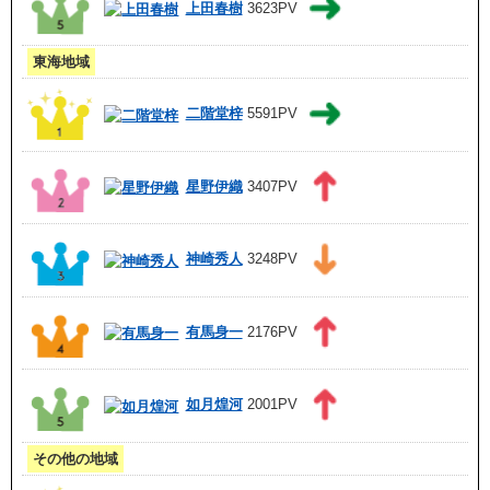
上田春樹
3623PV
東海地域
二階堂梓
5591PV
星野伊織
3407PV
神崎秀人
3248PV
有馬身一
2176PV
如月煌河
2001PV
その他の地域