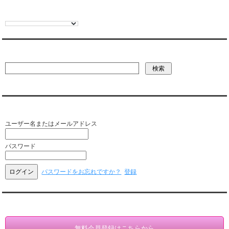
2018年12月5日
●レンタル彼氏とのデートに役立つ
イベント情報
を更新しまし
た。
2018年12月4日
彼氏・文字列・ページ内検索
●松山幸太郎くん退店致しました。
●レンタル彼氏とのデートに役立つ
イベント情報
を更新しまし
た。
●ページアクセスランキング（集計期間2018年11月26日～12
月2日）を更新しました。
会員ログイン（お客様専用）
●
最新情報バックナンバー 2018年11月
を更新しました。
ユーザー名またはメールアドレス
2018年12月3日
●高宮清也くん退店致しました。
パスワード
パスワードをお忘れですか？
登録
会員登録・情報変更（お客様専用）
無料会員登録はこちらから