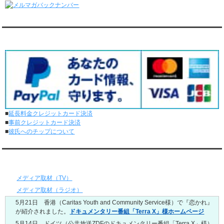
レンタル彼氏と161回の通常デートがありました。
レンタル彼氏と3回のオンラインデートがありました。
6/1～6/7
レンタル彼氏と165回の通常デートがありました。
対応クレジットカード
レンタル彼氏と2回のオンラインデートがありました。
5/25～5/31
レンタル彼氏と172回の通常デートがありました。
レンタル彼氏と0回のオンラインデートがありました。
5/18～5/24
レンタル彼氏と153回の通常デートがありました。
レンタル彼氏と1回のオンラインデートがありました。
■
延長料金クレジットカード決済
5/11～5/17
■
事前クレジットカード決済
レンタル彼氏と164回の通常デートがありました。
■
彼氏へのチップについて
レンタル彼氏と2回のオンラインデートがありました。
5/4～5/10
レンタル彼氏と151回の通常デートがありました。
メディア情報
レンタル彼氏と2回のオンラインデートがありました。
4/27～5/3
メディア取材（TV）
レンタル彼氏と155回の通常デートがありました。
メディア取材（ラジオ）
レンタル彼氏と1回のオンラインデートがありました。
5月21日 香港（Caritas Youth and Community Service様）で『恋かれ』
4/20～4/26
が紹介されました。
ドキュメンタリー番組「Terra X」様ホームページ
レンタル彼氏と159回の通常デートがありました。
レンタル彼氏と3回のオンラインデートがありました。
5月14日 ドイツ（公共放送ZDFのドキュメンタリー番組「Terra X」様）