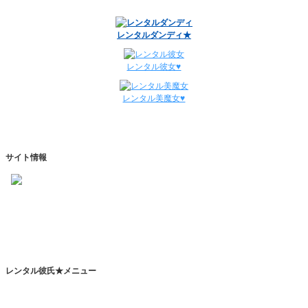
レンタル彼氏と3回のオンラインデートがありました。
12/29～1/4
レンタル彼氏と134回の通常デートがありました。
レンタルダンディ★
レンタル彼氏と0回のオンラインデートがありました。
週間デート状況2018-2025
レンタル彼女♥
レンタル美魔女♥
サイト情報
https://www.kareshihaken.com
info@kareshihaken.com
レンタル彼氏★メニュー
トップページ