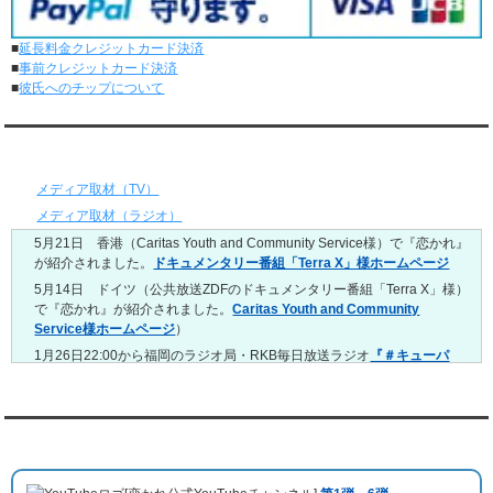
レンタル彼氏と164回の通常デートがありました。
レンタル彼氏と2回のオンラインデートがありました。
■
延長料金クレジットカード決済
5/4～5/10
■
事前クレジットカード決済
レンタル彼氏と151回の通常デートがありました。
■
彼氏へのチップについて
レンタル彼氏と2回のオンラインデートがありました。
4/27～5/3
レンタル彼氏と155回の通常デートがありました。
メディア情報
レンタル彼氏と1回のオンラインデートがありました。
4/20～4/26
メディア取材（TV）
レンタル彼氏と159回の通常デートがありました。
メディア取材（ラジオ）
レンタル彼氏と3回のオンラインデートがありました。
5月21日 香港（Caritas Youth and Community Service様）で『恋かれ』
4/13～4/19
が紹介されました。
ドキュメンタリー番組「Terra X」様ホームページ
レンタル彼氏と165回の通常デートがありました。
レンタル彼氏と2回のオンラインデートがありました。
5月14日 ドイツ（公共放送ZDFのドキュメンタリー番組「Terra X」様）
で『恋かれ』が紹介されました。
Caritas Youth and Community
4/6～4/12
Service様ホームページ
）
レンタル彼氏と160回の通常デートがありました。
レンタル彼氏と1回のオンラインデートがありました。
1月26日22:00から福岡のラジオ局・RKB毎日放送ラジオ
『＃キューパ
レ 服部さやかのシュンすぎ』
で『恋かれ』が紹介されました。、
【22
3/30～4/5
時今夜の活！】（実際の音声）
のコーナーで福岡よしもとの服部さやか
レンタル彼氏と168回の通常デートがありました。
さんの軽快な語り口調で、事務局児玉がレンタル彼氏のエピソードなど
レンタル彼氏と2回のオンラインデートがありました。
を語りました。
YouTubeチャンネル
3/23～3/29
10月11日 ドイツ最大規模のテレビ局
「RTL」
で レンタル彼氏が取材され
レンタル彼氏と175回の通常デートがありました。
ました。レポーターはRTL局カロリナ
「Karolina Kaminska」
さん。ハ
レンタル彼氏と3回のオンラインデートがありました。