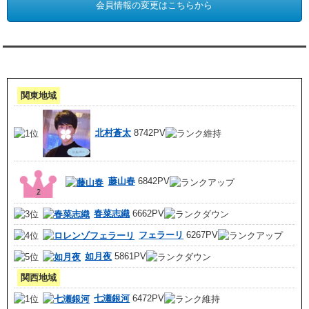
会員情報の変更はこちらから
アクセスランキング 集計期間:7月1日～31日
関東地域
北村蒼太
8742PV
藤山春
6842PV
春菜志織
6662PV
フェラーリ
6267PV
如月夜
5861PV
関西地域
七瀬銀河
6472PV