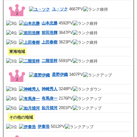
ユ・ソク
4667PV
山本忠勝
4592PV
前田浩輝
3647PV
上田春樹
3623PV
東海地域
二階堂梓
5591PV
星野伊織
3407PV
神崎秀人
3248PV
有馬身一
2176PV
如月煌河
2001PV
その他の地域
伊泰浩
5012PV