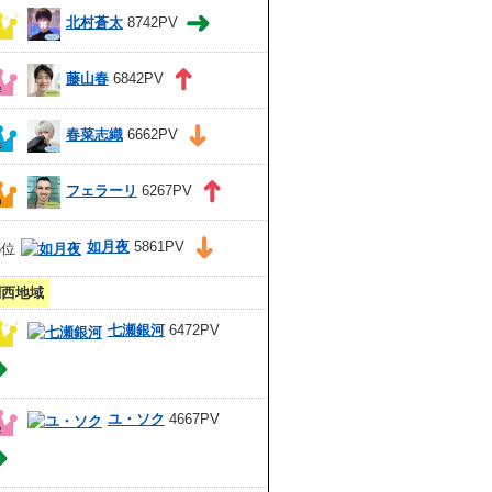
北村蒼太
8742PV
藤山春
6842PV
春菜志織
6662PV
フェラーリ
6267PV
如月夜
5861PV
関西地域
七瀬銀河
6472PV
ユ・ソク
4667PV