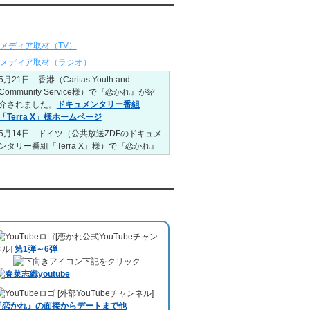
りました。
ディア情報
6/1～6/7
レンタル彼氏と165回の通常デートがあり
メディア取材（TV）
ました。
レンタル彼氏と2回のオンラインデートがあ
メディア取材（ラジオ）
りました。
5月21日 香港（Caritas Youth and
5/25～5/31
Community Service様）で『恋かれ』が紹
レンタル彼氏と172回の通常デートがあり
介されました。
ドキュメンタリー番組
ました。
「Terra X」様ホームページ
レンタル彼氏と0回のオンラインデートがあ
5月14日 ドイツ（公共放送ZDFのドキュメ
りました。
ンタリー番組「Terra X」様）で『恋かれ』
5/18～5/24
が紹介されました。
Caritas Youth and
レンタル彼氏と153回の通常デートがあり
Community Service様ホームページ
）
ました。
1月26日22:00から福岡のラジオ局・RKB毎
レンタル彼氏と1回のオンラインデートがあ
日放送ラジオ
『＃キューパレ 服部さやか
uTubeチャンネル
りました。
のシュンすぎ』
で『恋かれ』が紹介されま
5/11～5/17
した。、
【22時今夜の活！】（実際の音
レンタル彼氏と164回の通常デートがあり
[恋かれ公式YouTubeチャン
声）
のコーナーで福岡よしもとの服部さや
ました。
ネル]
第1弾～6弾
かさんの軽快な語り口調で、事務局児玉が
レンタル彼氏と2回のオンラインデートがあ
下記をクリック
レンタル彼氏のエピソードなどを語りまし
りました。
た。
5/4～5/10
10月11日 ドイツ最大規模のテレビ局
[外部YouTubeチャンネル]
レンタル彼氏と151回の通常デートがあり
「RTL」
で レンタル彼氏が取材されまし
『恋かれ』の面接からデートまで他