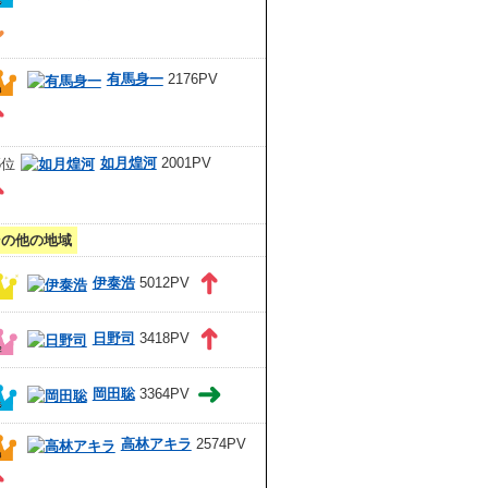
有馬身一
2176PV
如月煌河
2001PV
その他の地域
伊泰浩
5012PV
日野司
3418PV
岡田聡
3364PV
高林アキラ
2574PV