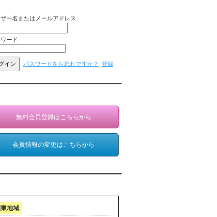
員ログイン（お客様専用）
ーザー名またはメールアドレス
スワード
パスワードをお忘れですか？
登録
員登録・情報変更（お客様専用）
無料会員登録はこちらから
会員情報の変更はこちらから
クセスランキング 集計期間:7月1日～31日
関東地域