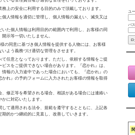
っている管理責任者が適切な管理を行っております。
会
業務上の安全に利用する目的のみで頂戴しております。
ユ
た個人情報を適切に管理し、個人情報の漏えい、滅失又は
パ
だいた個人情報は利用目的の範囲内で利用し、お客様の同
、開示等一切いたしません。
客様の同意に基づき個人情報を提供する人物には、お客様
ないよう義務づけ適切な管理をさせます。
会
べて任意となっております。ただし、依頼する情報をご提
ービスをご提供できない場合があります。『恋かれ』は、
、情報の入力途中であった場合においても、『恋かれ』の
恋かれ』の予約フォームに入力されたお客様の情報を取得
会、修正等を希望される場合、相談がある場合には連絡い
やかに対応いたします。
関して適用される法令、規範を遵守するとともに、上記各
ア
定期的かつ継続的に見直し、改善していきます。