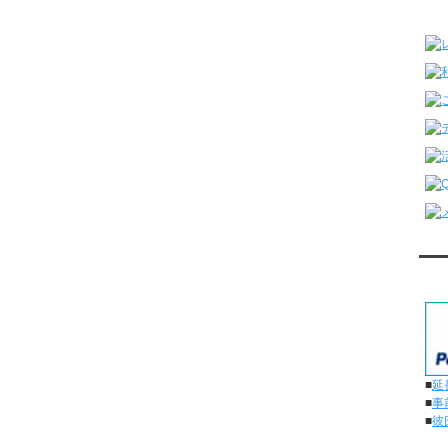
レ
対
■
延
■
事
■
彼