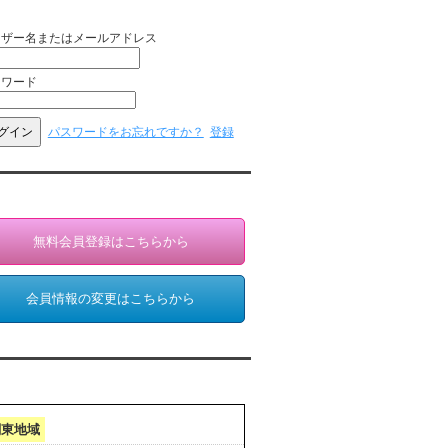
員ログイン（お客様専用）
ーザー名またはメールアドレス
スワード
パスワードをお忘れですか？
登録
員登録・情報変更（お客様専用）
無料会員登録はこちらから
会員情報の変更はこちらから
クセスランキング 集計期間:7月1日～31日
関東地域