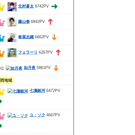
北村蒼太
8742PV
藤山春
6842PV
春菜志織
6662PV
フェラーリ
6267PV
如月夜
5861PV
関西地域
七瀬銀河
6472PV
ユ・ソク
4667PV