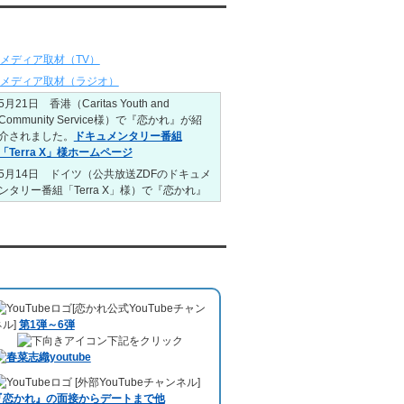
りました。
ディア情報
6/1～6/7
レンタル彼氏と165回の通常デートがあり
メディア取材（TV）
ました。
レンタル彼氏と2回のオンラインデートがあ
メディア取材（ラジオ）
りました。
5月21日 香港（Caritas Youth and
5/25～5/31
Community Service様）で『恋かれ』が紹
レンタル彼氏と172回の通常デートがあり
介されました。
ドキュメンタリー番組
ました。
「Terra X」様ホームページ
レンタル彼氏と0回のオンラインデートがあ
5月14日 ドイツ（公共放送ZDFのドキュメ
りました。
ンタリー番組「Terra X」様）で『恋かれ』
5/18～5/24
が紹介されました。
Caritas Youth and
レンタル彼氏と153回の通常デートがあり
Community Service様ホームページ
）
ました。
1月26日22:00から福岡のラジオ局・RKB毎
レンタル彼氏と1回のオンラインデートがあ
日放送ラジオ
『＃キューパレ 服部さやか
uTubeチャンネル
りました。
のシュンすぎ』
で『恋かれ』が紹介されま
5/11～5/17
した。、
【22時今夜の活！】（実際の音
レンタル彼氏と164回の通常デートがあり
[恋かれ公式YouTubeチャン
声）
のコーナーで福岡よしもとの服部さや
ました。
ネル]
第1弾～6弾
かさんの軽快な語り口調で、事務局児玉が
レンタル彼氏と2回のオンラインデートがあ
下記をクリック
レンタル彼氏のエピソードなどを語りまし
りました。
た。
5/4～5/10
10月11日 ドイツ最大規模のテレビ局
[外部YouTubeチャンネル]
レンタル彼氏と151回の通常デートがあり
「RTL」
で レンタル彼氏が取材されまし
『恋かれ』の面接からデートまで他