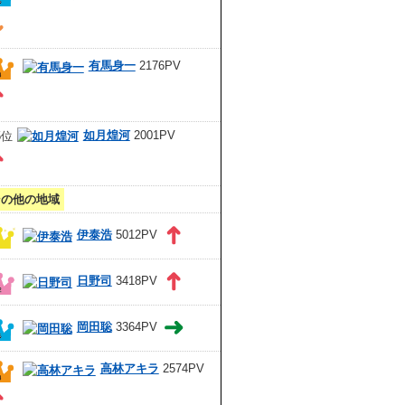
有馬身一
2176PV
如月煌河
2001PV
その他の地域
伊泰浩
5012PV
日野司
3418PV
岡田聡
3364PV
高林アキラ
2574PV