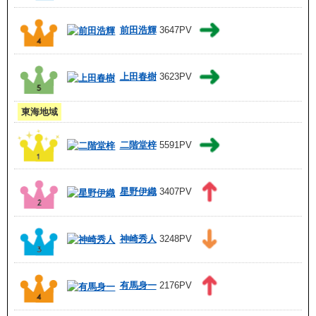
前田浩輝
3647PV
上田春樹
3623PV
東海地域
二階堂梓
5591PV
星野伊織
3407PV
神崎秀人
3248PV
有馬身一
2176PV