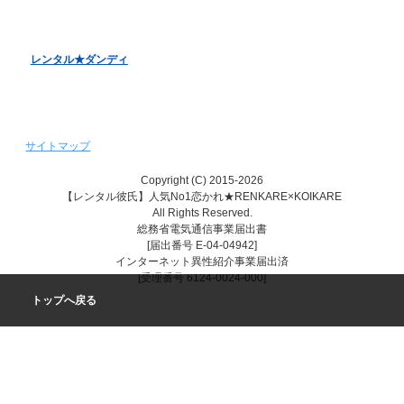
レンタル♥美魔女
レンタル★ダンディ
サイトマップ
Copyright (C) 2015-2026
【レンタル彼氏】人気No1恋かれ★RENKARE×KOIKARE
All Rights Reserved.
総務省電気通信事業届出書
[届出番号 E-04-04942]
インターネット異性紹介事業届出済
[受理番号 6124-0024-000]
トップへ戻る