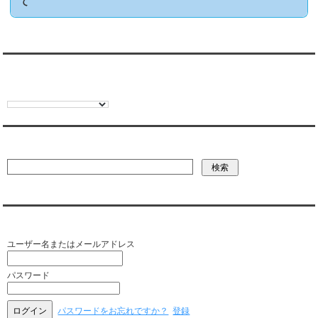
て
翻訳:TRANSLATION
彼氏・文字列・ページ内検索
会員ログイン（お客様専用）
ユーザー名またはメールアドレス
パスワード
パスワードをお忘れですか？
登録