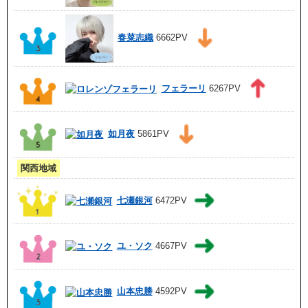
春菜志織
6662PV
フェラーリ
6267PV
如月夜
5861PV
関西地域
七瀬銀河
6472PV
ユ・ソク
4667PV
山本忠勝
4592PV