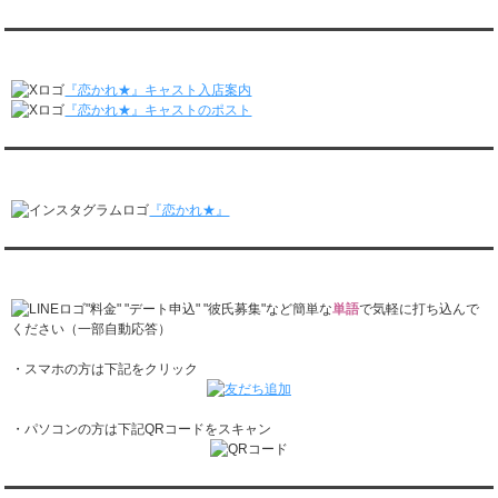
レンタル彼氏と2回のオンラインデートがありました。
月城すみれくん『よ～いドん！となりの人間国宝』に出演されました。
2/23～3/1
月城すみれくん『すっきり』に出演されました。
『恋かれ★』公式X
レンタル彼氏と166回の通常デートがありました。
月城すみれくん『ますだおかだのオモログ』に出演されました。
レンタル彼氏と1回のオンラインデートがありました。
『恋かれ★』キャスト入店案内
2/16～2/22
『恋かれ★』キャストのポスト
レンタル彼氏と161回の通常デートがありました。
レンタル彼氏と2回のオンラインデートがありました。
『恋かれ★』公式Instagram
2/9～2/15
レンタル彼氏と185回の通常デートがありました。
『恋かれ★』
レンタル彼氏と3回のオンラインデートがありました。
2/2～2/8
レンタル彼氏と158回の通常デートがありました。
『恋かれ★』公式LINEでお問合せ
レンタル彼氏と2回のオンラインデートがありました。
1/26～2/1
"料金" "デート申込" "彼氏募集"など簡単な
単語
で気軽に打ち込んで
レンタル彼氏と166回の通常デートがありました。
ください（一部自動応答）
レンタル彼氏と1回のオンラインデートがありました。
・スマホの方は下記をクリック
1/19～1/25
レンタル彼氏と162回の通常デートがありました。
レンタル彼氏と3回のオンラインデートがありました。
・パソコンの方は下記QRコードをスキャン
1/12～1/18
レンタル彼氏と155回の通常デートがありました。
レンタル彼氏と2回のオンラインデートがありました。