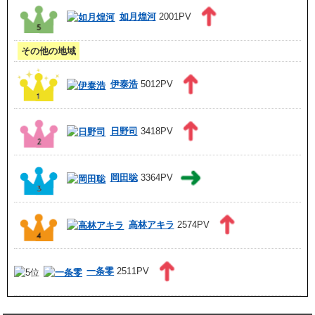
如月煌河
2001PV
その他の地域
伊泰浩
5012PV
日野司
3418PV
岡田聡
3364PV
高林アキラ
2574PV
一条零
2511PV