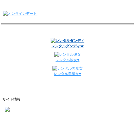
1/5～1/11
オンラインデート
レンタル彼氏と148回の通常デートがありました。
レンタル彼氏と3回のオンラインデートがありました。
12/29～1/4
レンタル彼氏と134回の通常デートがありました。
関連サイト
レンタル彼氏と0回のオンラインデートがありました。
週間デート状況2018-2025
レンタルダンディ★
レンタル彼女♥
レンタル美魔女♥
サイト情報
https://www.kareshihaken.com
info@kareshihaken.com