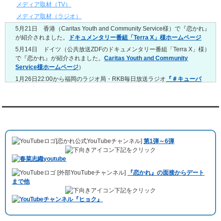
4/20～4/26
メディア取材（TV）
レンタル彼氏と159回の通常デートがありました。
メディア取材（ラジオ）
レンタル彼氏と3回のオンラインデートがありました。
5月21日 香港（Caritas Youth and Community Service様）で『恋かれ』
4/13～4/19
が紹介されました。
ドキュメンタリー番組「Terra X」様ホームページ
レンタル彼氏と165回の通常デートがありました。
レンタル彼氏と2回のオンラインデートがありました。
5月14日 ドイツ（公共放送ZDFのドキュメンタリー番組「Terra X」様）
で『恋かれ』が紹介されました。
Caritas Youth and Community
4/6～4/12
Service様ホームページ
）
レンタル彼氏と160回の通常デートがありました。
レンタル彼氏と1回のオンラインデートがありました。
1月26日22:00から福岡のラジオ局・RKB毎日放送ラジオ
『＃キューパ
レ 服部さやかのシュンすぎ』
で『恋かれ』が紹介されました。、
【22
3/30～4/5
時今夜の活！】（実際の音声）
のコーナーで福岡よしもとの服部さやか
レンタル彼氏と168回の通常デートがありました。
さんの軽快な語り口調で、事務局児玉がレンタル彼氏のエピソードなど
レンタル彼氏と2回のオンラインデートがありました。
を語りました。
YouTubeチャンネル
3/23～3/29
10月11日 ドイツ最大規模のテレビ局
「RTL」
で レンタル彼氏が取材され
レンタル彼氏と175回の通常デートがありました。
ました。レポーターはRTL局カロリナ
「Karolina Kaminska」
さん。ハ
レンタル彼氏と3回のオンラインデートがありました。
[恋かれ公式YouTubeチャンネル]
第1弾～6弾
チ公前集合→
Umami Burger（青山店）
→表参道の約3時間のデートを楽
3/16～3/22
下記をクリック
しみました。
レンタル彼氏と182回の通常デートがありました。
10月3日 YouTubeチャンネル
「もえこは72kg」
でレンタル彼氏をご利用
レンタル彼氏と2回のオンラインデートがありました。
[外部YouTubeチャンネル]
『恋かれ』の面接からデート
いただきました。大阪海遊館デートで
立花理(27)
くんがレンタルされまし
3/9～3/15
まで他
た。
レンタル彼氏と191回の通常デートがありました。
下記をクリック
ABEMA「声優と夜あそび繋」で取材依頼されました。
レンタル彼氏と3回のオンラインデートがありました。
おすすめ情報サービス「mybest」
で紹介されました。
3/2～3/8
レンタル彼氏と152回の通常デートがありました。
九州朝日放送『土曜もアサデス。』に取り上げられました。