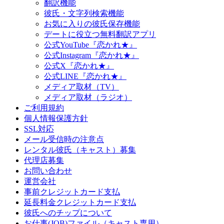
翻訳機能
彼氏・文字列検索機能
お気に入りの彼氏保存機能
デートに役立つ無料翻訳アプリ
公式YouTube『恋かれ★』
公式Instagram『恋かれ★』
公式X『恋かれ★』
公式LINE『恋かれ★』
メディア取材（TV）
メディア取材（ラジオ）
ご利用規約
個人情報保護方針
SSL対応
メール受信時の注意点
レンタル彼氏（キャスト）募集
代理店募集
お問い合わせ
運営会社
事前クレジットカード支払
延長料金クレジットカード支払
彼氏へのチップについて
お仕事(JOB)ファイル（キャスト専用）