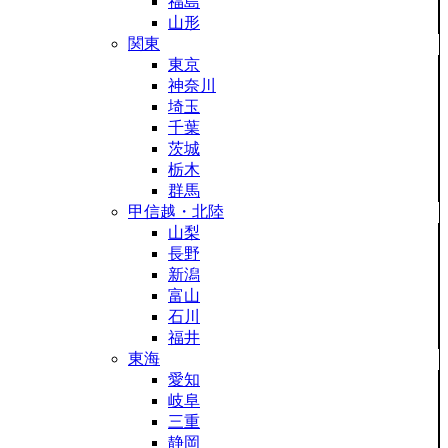
福島
山形
関東
東京
神奈川
埼玉
千葉
茨城
栃木
群馬
甲信越・北陸
山梨
長野
新潟
富山
石川
福井
東海
愛知
岐阜
三重
静岡