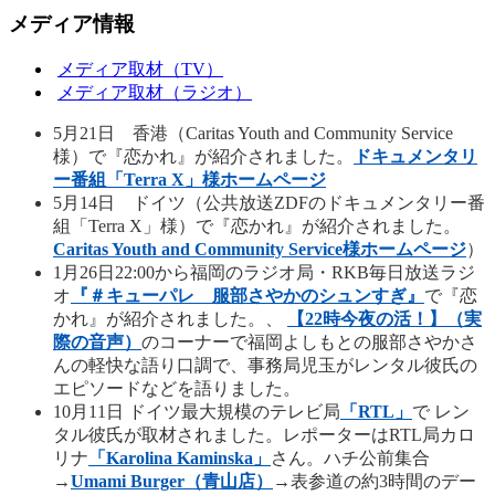
メディア情報
メディア取材（TV）
メディア取材（ラジオ）
5月21日 香港（Caritas Youth and Community Service
様）で『恋かれ』が紹介されました。
ドキュメンタリ
ー番組「Terra X」様ホームページ
5月14日 ドイツ（公共放送ZDFのドキュメンタリー番
組「Terra X」様）で『恋かれ』が紹介されました。
Caritas Youth and Community Service様ホームページ
）
1月26日22:00から福岡のラジオ局・RKB毎日放送ラジ
オ
『＃キューパレ 服部さやかのシュンすぎ』
で『恋
かれ』が紹介されました。、
【22時今夜の活！】（実
際の音声）
のコーナーで福岡よしもとの服部さやかさ
んの軽快な語り口調で、事務局児玉がレンタル彼氏の
エピソードなどを語りました。
10月11日 ドイツ最大規模のテレビ局
「RTL」
で レン
タル彼氏が取材されました。レポーターはRTL局カロ
リナ
「Karolina Kaminska」
さん。ハチ公前集合
→
Umami Burger（青山店）
→表参道の約3時間のデー