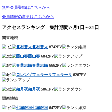
無料会員登録はこちらから
会員情報の変更はこちらから
アクセスランキング 集計期間:7月1日～31日
関東地域
北村蒼太
8742PV
藤山春
6842PV
春菜志織
6662PV
フェラーリ
6267PV
如月夜
5861PV
関西地域
七瀬銀河
6472PV