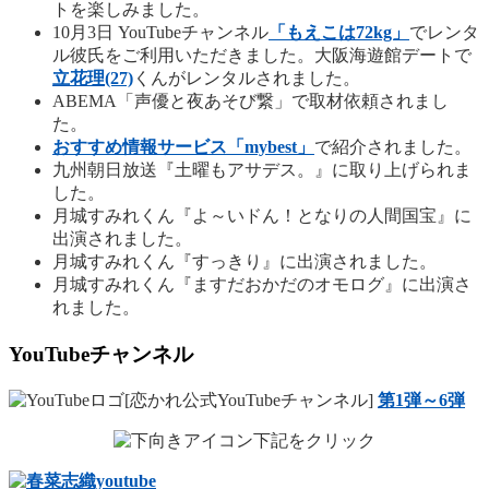
トを楽しみました。
10月3日 YouTubeチャンネル
「もえこは72kg」
でレンタ
ル彼氏をご利用いただきました。大阪海遊館デートで
立花理(27)
くんがレンタルされました。
ABEMA「声優と夜あそび繋」で取材依頼されまし
た。
おすすめ情報サービス「mybest」
で紹介されました。
九州朝日放送『土曜もアサデス。』に取り上げられま
した。
月城すみれくん『よ～いドん！となりの人間国宝』に
出演されました。
月城すみれくん『すっきり』に出演されました。
月城すみれくん『ますだおかだのオモログ』に出演さ
れました。
YouTubeチャンネル
[恋かれ公式YouTubeチャンネル]
第1弾～6弾
下記をクリック