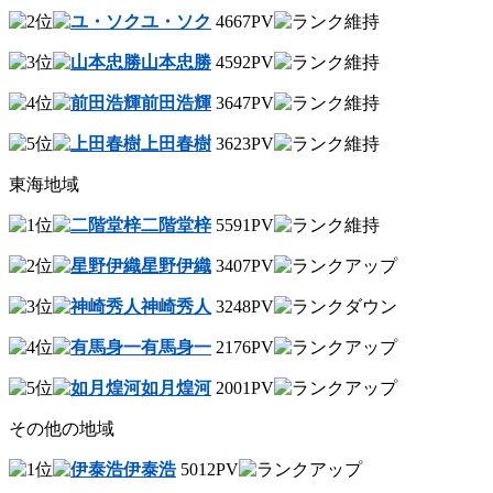
ユ・ソク
4667PV
山本忠勝
4592PV
前田浩輝
3647PV
上田春樹
3623PV
東海地域
二階堂梓
5591PV
星野伊織
3407PV
神崎秀人
3248PV
有馬身一
2176PV
如月煌河
2001PV
その他の地域
伊泰浩
5012PV