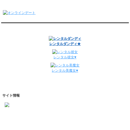
1/5～1/11
オンラインデート
レンタル彼氏と148回の通常デートがありました。
レンタル彼氏と3回のオンラインデートがありました。
12/29～1/4
レンタル彼氏と134回の通常デートがありました。
関連サイト
レンタル彼氏と0回のオンラインデートがありました。
週間デート状況2018-2025
レンタルダンディ★
レンタル彼女♥
レンタル美魔女♥
サイト情報
https://www.kareshihaken.com
info@kareshihaken.com