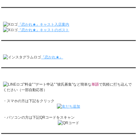
レンタル彼氏と2回のオンラインデートがありました。
月城すみれくん『よ～いドん！となりの人間国宝』に出演されました。
2/23～3/1
月城すみれくん『すっきり』に出演されました。
『恋かれ★』公式X
レンタル彼氏と166回の通常デートがありました。
月城すみれくん『ますだおかだのオモログ』に出演されました。
レンタル彼氏と1回のオンラインデートがありました。
『恋かれ★』キャスト入店案内
2/16～2/22
『恋かれ★』キャストのポスト
レンタル彼氏と161回の通常デートがありました。
レンタル彼氏と2回のオンラインデートがありました。
『恋かれ★』公式Instagram
2/9～2/15
レンタル彼氏と185回の通常デートがありました。
『恋かれ★』
レンタル彼氏と3回のオンラインデートがありました。
2/2～2/8
レンタル彼氏と158回の通常デートがありました。
『恋かれ★』公式LINEでお問合せ
レンタル彼氏と2回のオンラインデートがありました。
1/26～2/1
"料金" "デート申込" "彼氏募集"など簡単な
単語
で気軽に打ち込んで
レンタル彼氏と166回の通常デートがありました。
ください（一部自動応答）
レンタル彼氏と1回のオンラインデートがありました。
・スマホの方は下記をクリック
1/19～1/25
レンタル彼氏と162回の通常デートがありました。
レンタル彼氏と3回のオンラインデートがありました。
・パソコンの方は下記QRコードをスキャン
1/12～1/18
レンタル彼氏と155回の通常デートがありました。
レンタル彼氏と2回のオンラインデートがありました。