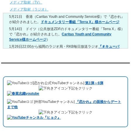
4/20～4/26
メディア取材（TV）
レンタル彼氏と159回の通常デートがありました。
メディア取材（ラジオ）
レンタル彼氏と3回のオンラインデートがありました。
5月21日 香港（Caritas Youth and Community Service様）で『恋かれ』
4/13～4/19
が紹介されました。
ドキュメンタリー番組「Terra X」様ホームページ
レンタル彼氏と165回の通常デートがありました。
レンタル彼氏と2回のオンラインデートがありました。
5月14日 ドイツ（公共放送ZDFのドキュメンタリー番組「Terra X」様）
で『恋かれ』が紹介されました。
Caritas Youth and Community
4/6～4/12
Service様ホームページ
）
レンタル彼氏と160回の通常デートがありました。
レンタル彼氏と1回のオンラインデートがありました。
1月26日22:00から福岡のラジオ局・RKB毎日放送ラジオ
『＃キューパ
レ 服部さやかのシュンすぎ』
で『恋かれ』が紹介されました。、
【22
3/30～4/5
時今夜の活！】（実際の音声）
のコーナーで福岡よしもとの服部さやか
レンタル彼氏と168回の通常デートがありました。
さんの軽快な語り口調で、事務局児玉がレンタル彼氏のエピソードなど
レンタル彼氏と2回のオンラインデートがありました。
を語りました。
YouTubeチャンネル
3/23～3/29
10月11日 ドイツ最大規模のテレビ局
「RTL」
で レンタル彼氏が取材され
レンタル彼氏と175回の通常デートがありました。
ました。レポーターはRTL局カロリナ
「Karolina Kaminska」
さん。ハ
レンタル彼氏と3回のオンラインデートがありました。
[恋かれ公式YouTubeチャンネル]
第1弾～6弾
チ公前集合→
Umami Burger（青山店）
→表参道の約3時間のデートを楽
3/16～3/22
下記をクリック
しみました。
レンタル彼氏と182回の通常デートがありました。
10月3日 YouTubeチャンネル
「もえこは72kg」
でレンタル彼氏をご利用
レンタル彼氏と2回のオンラインデートがありました。
[外部YouTubeチャンネル]
『恋かれ』の面接からデート
いただきました。大阪海遊館デートで
立花理(27)
くんがレンタルされまし
3/9～3/15
まで他
た。
レンタル彼氏と191回の通常デートがありました。
下記をクリック
ABEMA「声優と夜あそび繋」で取材依頼されました。
レンタル彼氏と3回のオンラインデートがありました。
おすすめ情報サービス「mybest」
で紹介されました。
3/2～3/8
レンタル彼氏と152回の通常デートがありました。
九州朝日放送『土曜もアサデス。』に取り上げられました。