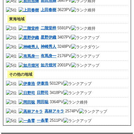
前田浩輝
3647PV
上田春樹
3623PV
東海地域
二階堂梓
5591PV
星野伊織
3407PV
神崎秀人
3248PV
有馬身一
2176PV
如月煌河
2001PV
その他の地域
伊泰浩
5012PV
日野司
3418PV
岡田聡
3364PV
高林アキラ
2574PV
一条零
2511PV