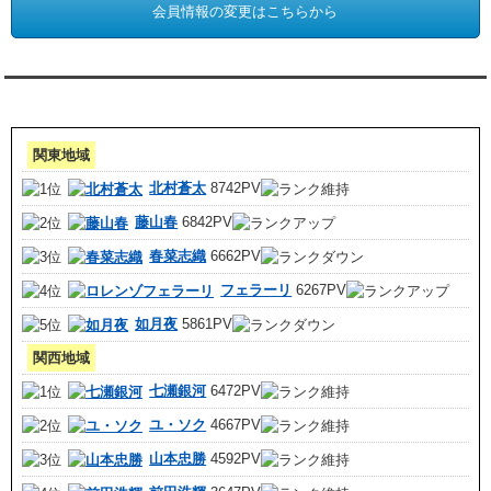
会員情報の変更はこちらから
アクセスランキング 集計期間:7月1日～31日
関東地域
北村蒼太
8742PV
藤山春
6842PV
春菜志織
6662PV
フェラーリ
6267PV
如月夜
5861PV
関西地域
七瀬銀河
6472PV
ユ・ソク
4667PV
山本忠勝
4592PV