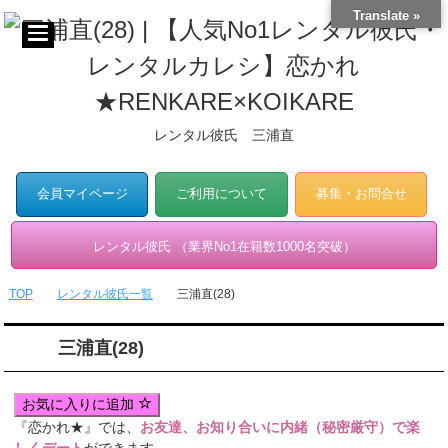
Translate »
レンタル彼氏 三浦直
会員マイページ
ご利用について
募集・お問合せ
レンタル彼氏 （業界No1在籍数1000名突破）
TOP
レンタル彼氏一覧
三浦直(28)
三浦直(28)
お気に入りに追加
『恋かれ★』では、
お友達、お知り合いに内緒（秘密厳守）で楽