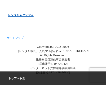
レンタル♥美魔女
レンタル★ダンディ
サイトマップ
Copyright (C) 2015-2026
【レンタル彼氏】人気No1恋かれ★RENKARE×KOIKARE
All Rights Reserved.
総務省電気通信事業届出書
[届出番号 E-04-04942]
インターネット異性紹介事業届出済
[受理番号 6124-0024-000]
トップへ戻る