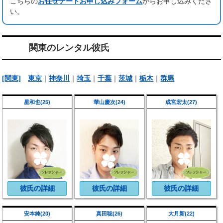
こちらの
お任せデートお申し込みフォーム
からお申し込みくださ
い。
関東のレンタル彼氏
[関東]
東京
｜
神奈川
｜
埼玉
｜
千葉
｜
茨城
｜
栃木
｜
群馬
星和也(25)
華山慶次(24)
成宮宏太(27)
彼氏の詳細
彼氏の詳細
彼氏の詳細
安本純(20)
真田聡(26)
大月新(22)