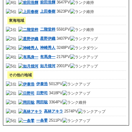
前田浩輝
3647PV
上田春樹
3623PV
東海地域
二階堂梓
5591PV
星野伊織
3407PV
神崎秀人
3248PV
有馬身一
2176PV
如月煌河
2001PV
その他の地域
伊泰浩
5012PV
日野司
3418PV
岡田聡
3364PV
高林アキラ
2574PV
一条零
2511PV