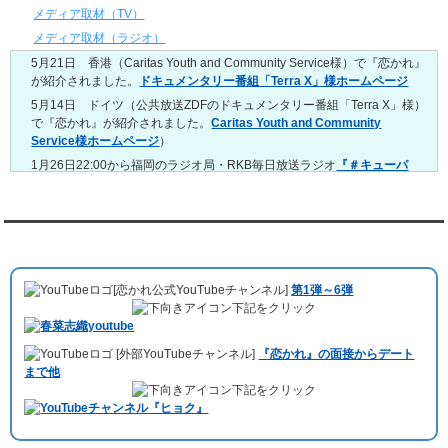
4/20～4/26
メディア取材（TV）
レンタル彼氏と159回の通常デートがありました。
メディア取材（ラジオ）
レンタル彼氏と3回のオンラインデートがありました。
5月21日 香港（Caritas Youth and Community Service様）で『恋かれ』
4/13～4/19
が紹介されました。
ドキュメンタリー番組「Terra X」様ホームページ
レンタル彼氏と165回の通常デートがありました。
レンタル彼氏と2回のオンラインデートがありました。
5月14日 ドイツ（公共放送ZDFのドキュメンタリー番組「Terra X」様）
で『恋かれ』が紹介されました。
Caritas Youth and Community
4/6～4/12
Service様ホームページ
）
レンタル彼氏と160回の通常デートがありました。
レンタル彼氏と1回のオンラインデートがありました。
1月26日22:00から福岡のラジオ局・RKB毎日放送ラジオ
『＃キューパ
レ 服部さやかのシュンすぎ』
で『恋かれ』が紹介されました。、
【22
3/30～4/5
時今夜の活！】（実際の音声）
のコーナーで福岡よしもとの服部さやか
レンタル彼氏と168回の通常デートがありました。
さんの軽快な語り口調で、事務局児玉がレンタル彼氏のエピソードなど
レンタル彼氏と2回のオンラインデートがありました。
を語りました。
YouTubeチャンネル
3/23～3/29
10月11日 ドイツ最大規模のテレビ局
「RTL」
で レンタル彼氏が取材され
レンタル彼氏と175回の通常デートがありました。
ました。レポーターはRTL局カロリナ
「Karolina Kaminska」
さん。ハ
レンタル彼氏と3回のオンラインデートがありました。
[恋かれ公式YouTubeチャンネル]
第1弾～6弾
チ公前集合→
Umami Burger（青山店）
→表参道の約3時間のデートを楽
3/16～3/22
下記をクリック
しみました。
レンタル彼氏と182回の通常デートがありました。
10月3日 YouTubeチャンネル
「もえこは72kg」
でレンタル彼氏をご利用
レンタル彼氏と2回のオンラインデートがありました。
[外部YouTubeチャンネル]
『恋かれ』の面接からデート
いただきました。大阪海遊館デートで
立花理(27)
くんがレンタルされまし
3/9～3/15
まで他
た。
レンタル彼氏と191回の通常デートがありました。
下記をクリック
ABEMA「声優と夜あそび繋」で取材依頼されました。
レンタル彼氏と3回のオンラインデートがありました。
おすすめ情報サービス「mybest」
で紹介されました。
3/2～3/8
レンタル彼氏と152回の通常デートがありました。
九州朝日放送『土曜もアサデス。』に取り上げられました。