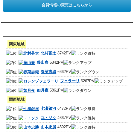
会員情報の変更はこちらから
アクセスランキング 集計期間:7月1日～31日
関東地域
北村蒼太
8742PV
藤山春
6842PV
春菜志織
6662PV
フェラーリ
6267PV
如月夜
5861PV
関西地域
七瀬銀河
6472PV
ユ・ソク
4667PV
山本忠勝
4592PV