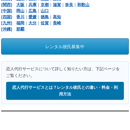
[関西]
大阪
｜
兵庫
｜
京都
｜
滋賀
｜
奈良
｜
和歌山
[中国]
岡山
｜
広島
｜
山口
[四国]
香川
｜
愛媛
｜
徳島
｜
高知
[九州]
福岡
｜
大分
｜
佐賀
｜
長崎
[沖縄]
那覇
レンタル彼氏募集中
恋人代行サービスについて詳しく知りたい方は、下記ページを
ご覧ください。
恋人代行サービスとは？レンタル彼氏との違い・料金・利
用方法
翻訳:TRANSLATION