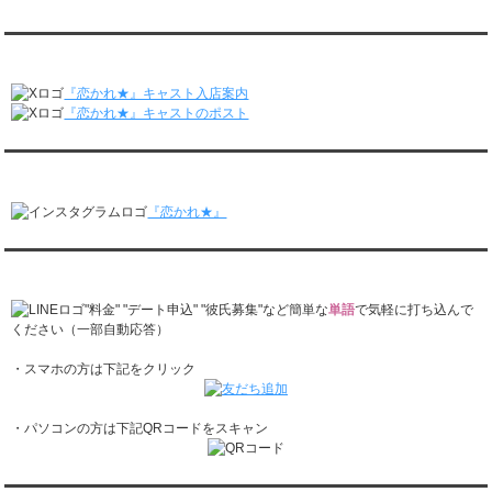
レンタル彼氏と2回のオンラインデートがありました。
月城すみれくん『よ～いドん！となりの人間国宝』に出演されました。
2/23～3/1
月城すみれくん『すっきり』に出演されました。
『恋かれ★』公式X
レンタル彼氏と166回の通常デートがありました。
月城すみれくん『ますだおかだのオモログ』に出演されました。
レンタル彼氏と1回のオンラインデートがありました。
『恋かれ★』キャスト入店案内
2/16～2/22
『恋かれ★』キャストのポスト
レンタル彼氏と161回の通常デートがありました。
レンタル彼氏と2回のオンラインデートがありました。
『恋かれ★』公式Instagram
2/9～2/15
レンタル彼氏と185回の通常デートがありました。
『恋かれ★』
レンタル彼氏と3回のオンラインデートがありました。
2/2～2/8
レンタル彼氏と158回の通常デートがありました。
『恋かれ★』公式LINEでお問合せ
レンタル彼氏と2回のオンラインデートがありました。
1/26～2/1
"料金" "デート申込" "彼氏募集"など簡単な
単語
で気軽に打ち込んで
レンタル彼氏と166回の通常デートがありました。
ください（一部自動応答）
レンタル彼氏と1回のオンラインデートがありました。
・スマホの方は下記をクリック
1/19～1/25
レンタル彼氏と162回の通常デートがありました。
レンタル彼氏と3回のオンラインデートがありました。
・パソコンの方は下記QRコードをスキャン
1/12～1/18
レンタル彼氏と155回の通常デートがありました。
レンタル彼氏と2回のオンラインデートがありました。