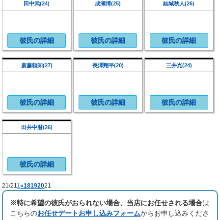
田中武(24)
成瀬博(25)
結城秋人(26)
彼氏の詳細
彼氏の詳細
彼氏の詳細
斎藤頼知(27)
長澤翔平(20)
三井光(24)
彼氏の詳細
彼氏の詳細
彼氏の詳細
田井中暦(26)
彼氏の詳細
21/21
1
«
18
19
20
21
※特に希望の彼氏がおられない場合、当店にお任せされる場合
は
こちらの
お任せデートお申し込みフォーム
からお申し込みくださ