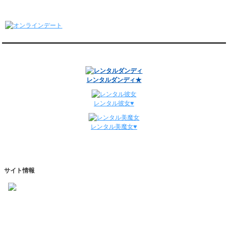
1/5～1/11
オンラインデート
レンタル彼氏と148回の通常デートがありました。
レンタル彼氏と3回のオンラインデートがありました。
12/29～1/4
レンタル彼氏と134回の通常デートがありました。
関連サイト
レンタル彼氏と0回のオンラインデートがありました。
週間デート状況2018-2025
レンタルダンディ★
レンタル彼女♥
レンタル美魔女♥
サイト情報
https://www.kareshihaken.com
info@kareshihaken.com