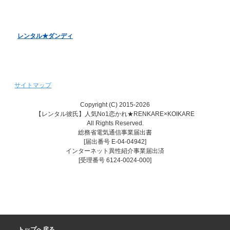
レンタル彼女『恋かの♥』
レンタル♥美魔女
レンタル★ダンディ
サイトマップ
Copyright (C) 2015-2026
【レンタル彼氏】人気No1恋かれ★RENKARE×KOIKARE
All Rights Reserved.
総務省電気通信事業届出書
[届出番号 E-04-04942]
インターネット異性紹介事業届出済
[受理番号 6124-0024-000]
トップへ戻る