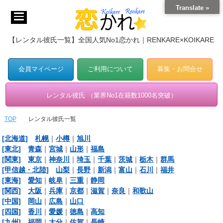
Translate »
【レンタル彼氏一覧】全国人気No1恋かれ｜RENKARE×KOIKARE
会員マイページ
ご利用について
募集・お問合せ
レンタル彼氏 （業界No1在籍数1000名突破）
TOP
レンタル彼氏一覧
[北海道]
札幌
｜
小樽
｜
旭川
[東北]
青森
｜
宮城
｜
山形
｜
福島
[関東]
東京
｜
神奈川
｜
埼玉
｜
千葉
｜
茨城
｜
栃木
｜
群馬
[甲信越・北陸]
山梨
｜
長野
｜
新潟
｜
富山
｜
石川
｜
福井
[東海]
愛知
｜
岐阜
｜
三重
｜
静岡
[関西]
大阪
｜
兵庫
｜
京都
｜
滋賀
｜
奈良
｜
和歌山
[中国]
岡山
｜
広島
｜
山口
[四国]
香川
｜
愛媛
｜
徳島
｜
高知
[九州]
福岡
｜
大分
｜
佐賀
｜
長崎