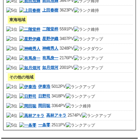
前田浩輝
3647PV
上田春樹
3623PV
東海地域
二階堂梓
5591PV
星野伊織
3407PV
神崎秀人
3248PV
有馬身一
2176PV
如月煌河
2001PV
その他の地域
伊泰浩
5012PV
日野司
3418PV
岡田聡
3364PV
高林アキラ
2574PV
一条零
2511PV