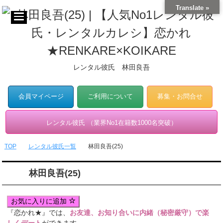
Translate »
レンタル彼氏 林田良吾
会員マイページ
ご利用について
募集・お問合せ
レンタル彼氏 （業界No1在籍数1000名突破）
TOP
レンタル彼氏一覧
林田良吾(25)
林田良吾(25)
お気に入りに追加
『恋かれ★』では、
お友達、お知り合いに内緒（秘密厳守）で楽