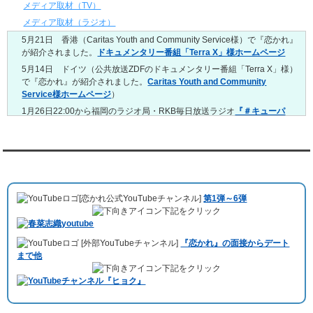
4/20～4/26
メディア取材（TV）
レンタル彼氏と159回の通常デートがありました。
メディア取材（ラジオ）
レンタル彼氏と3回のオンラインデートがありました。
5月21日 香港（Caritas Youth and Community Service様）で『恋かれ』
4/13～4/19
が紹介されました。
ドキュメンタリー番組「Terra X」様ホームページ
レンタル彼氏と165回の通常デートがありました。
レンタル彼氏と2回のオンラインデートがありました。
5月14日 ドイツ（公共放送ZDFのドキュメンタリー番組「Terra X」様）
で『恋かれ』が紹介されました。
Caritas Youth and Community
4/6～4/12
Service様ホームページ
）
レンタル彼氏と160回の通常デートがありました。
レンタル彼氏と1回のオンラインデートがありました。
1月26日22:00から福岡のラジオ局・RKB毎日放送ラジオ
『＃キューパ
レ 服部さやかのシュンすぎ』
で『恋かれ』が紹介されました。、
【22
3/30～4/5
時今夜の活！】（実際の音声）
のコーナーで福岡よしもとの服部さやか
レンタル彼氏と168回の通常デートがありました。
さんの軽快な語り口調で、事務局児玉がレンタル彼氏のエピソードなど
レンタル彼氏と2回のオンラインデートがありました。
を語りました。
YouTubeチャンネル
3/23～3/29
10月11日 ドイツ最大規模のテレビ局
「RTL」
で レンタル彼氏が取材され
レンタル彼氏と175回の通常デートがありました。
ました。レポーターはRTL局カロリナ
「Karolina Kaminska」
さん。ハ
レンタル彼氏と3回のオンラインデートがありました。
[恋かれ公式YouTubeチャンネル]
第1弾～6弾
チ公前集合→
Umami Burger（青山店）
→表参道の約3時間のデートを楽
3/16～3/22
下記をクリック
しみました。
レンタル彼氏と182回の通常デートがありました。
10月3日 YouTubeチャンネル
「もえこは72kg」
でレンタル彼氏をご利用
レンタル彼氏と2回のオンラインデートがありました。
[外部YouTubeチャンネル]
『恋かれ』の面接からデート
いただきました。大阪海遊館デートで
立花理(27)
くんがレンタルされまし
3/9～3/15
まで他
た。
レンタル彼氏と191回の通常デートがありました。
下記をクリック
ABEMA「声優と夜あそび繋」で取材依頼されました。
レンタル彼氏と3回のオンラインデートがありました。
おすすめ情報サービス「mybest」
で紹介されました。
3/2～3/8
レンタル彼氏と152回の通常デートがありました。
九州朝日放送『土曜もアサデス。』に取り上げられました。