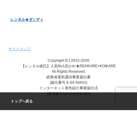
レンタル♥美魔女
レンタル★ダンディ
サイトマップ
Copyright (C) 2015-2026
【レンタル彼氏】人気No1恋かれ★RENKARE×KOIKARE
All Rights Reserved.
総務省電気通信事業届出書
[届出番号 E-04-04942]
インターネット異性紹介事業届出済
[受理番号 6124-0024-000]
トップへ戻る