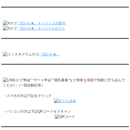
レンタル彼氏と2回のオンラインデートがありました。
月城すみれくん『よ～いドん！となりの人間国宝』に出演されました。
2/23～3/1
月城すみれくん『すっきり』に出演されました。
『恋かれ★』公式X
レンタル彼氏と166回の通常デートがありました。
月城すみれくん『ますだおかだのオモログ』に出演されました。
レンタル彼氏と1回のオンラインデートがありました。
『恋かれ★』キャスト入店案内
2/16～2/22
『恋かれ★』キャストのポスト
レンタル彼氏と161回の通常デートがありました。
レンタル彼氏と2回のオンラインデートがありました。
『恋かれ★』公式Instagram
2/9～2/15
レンタル彼氏と185回の通常デートがありました。
『恋かれ★』
レンタル彼氏と3回のオンラインデートがありました。
2/2～2/8
レンタル彼氏と158回の通常デートがありました。
『恋かれ★』公式LINEでお問合せ
レンタル彼氏と2回のオンラインデートがありました。
1/26～2/1
"料金" "デート申込" "彼氏募集"など簡単な
単語
で気軽に打ち込んで
レンタル彼氏と166回の通常デートがありました。
ください（一部自動応答）
レンタル彼氏と1回のオンラインデートがありました。
・スマホの方は下記をクリック
1/19～1/25
レンタル彼氏と162回の通常デートがありました。
レンタル彼氏と3回のオンラインデートがありました。
・パソコンの方は下記QRコードをスキャン
1/12～1/18
レンタル彼氏と155回の通常デートがありました。
レンタル彼氏と2回のオンラインデートがありました。