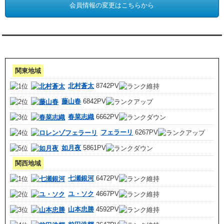
会員情報の変更はこちらから
アクセスランキング 集計期間:7月1日～31日
関東地域
北村蒼太
8742PV
藤山春
6842PV
春菜志織
6662PV
フェラーリ
6267PV
如月夜
5861PV
関西地域
七瀬銀河
6472PV
ユ・ソク
4667PV
山本忠勝
4592PV