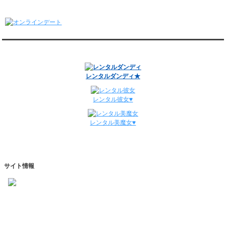
1/5～1/11
オンラインデート
レンタル彼氏と148回の通常デートがありました。
レンタル彼氏と3回のオンラインデートがありました。
12/29～1/4
レンタル彼氏と134回の通常デートがありました。
関連サイト
レンタル彼氏と0回のオンラインデートがありました。
週間デート状況2018-2025
レンタルダンディ★
レンタル彼女♥
レンタル美魔女♥
サイト情報
https://www.kareshihaken.com
info@kareshihaken.com