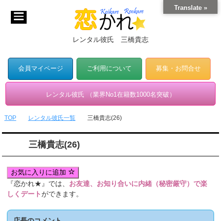
Translate »
レンタル彼氏 三橋貴志
会員マイページ
ご利用について
募集・お問合せ
レンタル彼氏 （業界No1在籍数1000名突破）
TOP
レンタル彼氏一覧
三橋貴志(26)
三橋貴志(26)
お気に入りに追加
『恋かれ★』では、
お友達、お知り合いに内緒（秘密厳守）で楽
しくデート
ができます。
店長のコメント