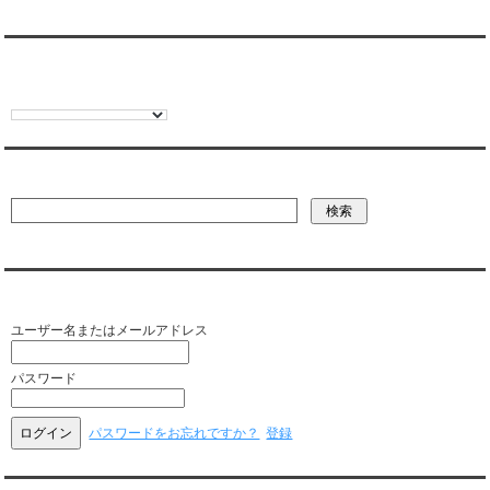
翻訳:TRANSLATION
彼氏・文字列・ページ内検索
会員ログイン（お客様専用）
ユーザー名またはメールアドレス
パスワード
パスワードをお忘れですか？
登録