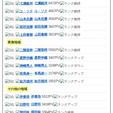
七瀬銀河
6472PV
ユ・ソク
4667PV
山本忠勝
4592PV
前田浩輝
3647PV
上田春樹
3623PV
東海地域
二階堂梓
5591PV
星野伊織
3407PV
神崎秀人
3248PV
有馬身一
2176PV
如月煌河
2001PV
その他の地域
伊泰浩
5012PV
日野司
3418PV
岡田聡
3364PV