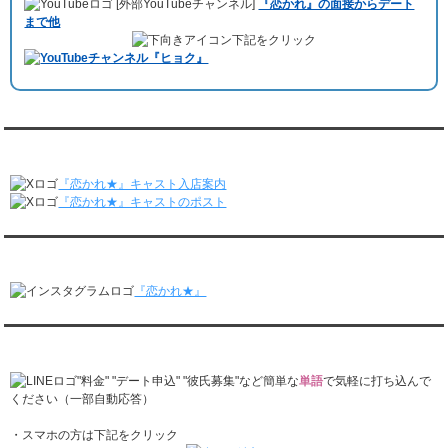
[外部YouTubeチャンネル]
『恋かれ』の面接からデート
いただきました。大阪海遊館デートで
立花理(27)
くんがレンタルされまし
3/9～3/15
まで他
た。
レンタル彼氏と191回の通常デートがありました。
下記をクリック
ABEMA「声優と夜あそび繋」で取材依頼されました。
レンタル彼氏と3回のオンラインデートがありました。
おすすめ情報サービス「mybest」
で紹介されました。
3/2～3/8
レンタル彼氏と152回の通常デートがありました。
九州朝日放送『土曜もアサデス。』に取り上げられました。
レンタル彼氏と2回のオンラインデートがありました。
月城すみれくん『よ～いドん！となりの人間国宝』に出演されました。
2/23～3/1
月城すみれくん『すっきり』に出演されました。
『恋かれ★』公式X
レンタル彼氏と166回の通常デートがありました。
月城すみれくん『ますだおかだのオモログ』に出演されました。
レンタル彼氏と1回のオンラインデートがありました。
『恋かれ★』キャスト入店案内
2/16～2/22
『恋かれ★』キャストのポスト
レンタル彼氏と161回の通常デートがありました。
レンタル彼氏と2回のオンラインデートがありました。
『恋かれ★』公式Instagram
2/9～2/15
レンタル彼氏と185回の通常デートがありました。
『恋かれ★』
レンタル彼氏と3回のオンラインデートがありました。
2/2～2/8
レンタル彼氏と158回の通常デートがありました。
『恋かれ★』公式LINEでお問合せ
レンタル彼氏と2回のオンラインデートがありました。
1/26～2/1
"料金" "デート申込" "彼氏募集"など簡単な
単語
で気軽に打ち込んで
レンタル彼氏と166回の通常デートがありました。
ください（一部自動応答）
レンタル彼氏と1回のオンラインデートがありました。
・スマホの方は下記をクリック
1/19～1/25