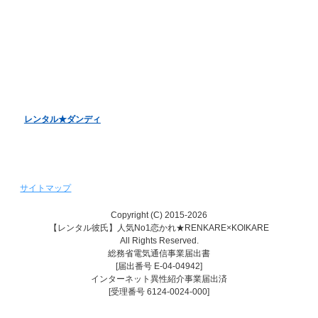
バレンタインデーキャンペーン
ホワイトデーキャンペーン
クリスマスデートキャンペーン
レンタル彼女『恋かの♥』
レンタル♥美魔女
レンタル★ダンディ
サイトマップ
Copyright (C) 2015-2026
【レンタル彼氏】人気No1恋かれ★RENKARE×KOIKARE
All Rights Reserved.
総務省電気通信事業届出書
[届出番号 E-04-04942]
インターネット異性紹介事業届出済
[受理番号 6124-0024-000]