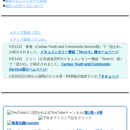
■
事前クレジットカード決済
レンタル彼氏と151回の通常デートがありました。
■
彼氏へのチップについて
レンタル彼氏と2回のオンラインデートがありました。
4/27～5/3
レンタル彼氏と155回の通常デートがありました。
メディア情報
レンタル彼氏と1回のオンラインデートがありました。
4/20～4/26
メディア取材（TV）
レンタル彼氏と159回の通常デートがありました。
メディア取材（ラジオ）
レンタル彼氏と3回のオンラインデートがありました。
5月21日 香港（Caritas Youth and Community Service様）で『恋かれ』
4/13～4/19
が紹介されました。
ドキュメンタリー番組「Terra X」様ホームページ
レンタル彼氏と165回の通常デートがありました。
レンタル彼氏と2回のオンラインデートがありました。
5月14日 ドイツ（公共放送ZDFのドキュメンタリー番組「Terra X」様）
で『恋かれ』が紹介されました。
Caritas Youth and Community
4/6～4/12
Service様ホームページ
）
レンタル彼氏と160回の通常デートがありました。
レンタル彼氏と1回のオンラインデートがありました。
1月26日22:00から福岡のラジオ局・RKB毎日放送ラジオ
『＃キューパ
レ 服部さやかのシュンすぎ』
で『恋かれ』が紹介されました。、
【22
3/30～4/5
時今夜の活！】（実際の音声）
のコーナーで福岡よしもとの服部さやか
レンタル彼氏と168回の通常デートがありました。
さんの軽快な語り口調で、事務局児玉がレンタル彼氏のエピソードなど
レンタル彼氏と2回のオンラインデートがありました。
を語りました。
YouTubeチャンネル
3/23～3/29
10月11日 ドイツ最大規模のテレビ局
「RTL」
で レンタル彼氏が取材され
レンタル彼氏と175回の通常デートがありました。
ました。レポーターはRTL局カロリナ
「Karolina Kaminska」
さん。ハ
レンタル彼氏と3回のオンラインデートがありました。
[恋かれ公式YouTubeチャンネル]
第1弾～6弾
チ公前集合→
Umami Burger（青山店）
→表参道の約3時間のデートを楽
3/16～3/22
下記をクリック
しみました。
レンタル彼氏と182回の通常デートがありました。
10月3日 YouTubeチャンネル
「もえこは72kg」
でレンタル彼氏をご利用
レンタル彼氏と2回のオンラインデートがありました。