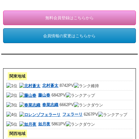
会員登録・情報変更（お客様専用）
無料会員登録はこちらから
会員情報の変更はこちらから
アクセスランキング 集計期間:7月1日～31日
関東地域
北村蒼太
8742PV
藤山春
6842PV
春菜志織
6662PV
フェラーリ
6267PV
如月夜
5861PV
関西地域