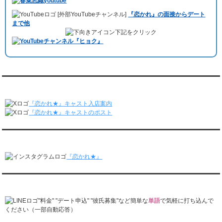
10月3日 YouTubeチャンネル
「もえこは72kg」
でレンタル彼氏をご利用
レンタル彼氏と2回のオンラインデートがありました。
[外部YouTubeチャンネル]
『恋かれ』の面接からデート
いただきました。大阪海遊館デートで
立花理(27)
くんがレンタルされまし
3/9～3/15
まで他
た。
レンタル彼氏と191回の通常デートがありました。
下記をクリック
ABEMA「声優と夜あそび繋」で取材依頼されました。
レンタル彼氏と3回のオンラインデートがありました。
おすすめ情報サービス「mybest」
で紹介されました。
3/2～3/8
レンタル彼氏と152回の通常デートがありました。
九州朝日放送『土曜もアサデス。』に取り上げられました。
レンタル彼氏と2回のオンラインデートがありました。
月城すみれくん『よ～いドん！となりの人間国宝』に出演されました。
2/23～3/1
月城すみれくん『すっきり』に出演されました。
『恋かれ★』公式X
レンタル彼氏と166回の通常デートがありました。
月城すみれくん『ますだおかだのオモログ』に出演されました。
レンタル彼氏と1回のオンラインデートがありました。
『恋かれ★』キャスト入店案内
2/16～2/22
『恋かれ★』キャストのポスト
レンタル彼氏と161回の通常デートがありました。
レンタル彼氏と2回のオンラインデートがありました。
『恋かれ★』公式Instagram
2/9～2/15
レンタル彼氏と185回の通常デートがありました。
『恋かれ★』
レンタル彼氏と3回のオンラインデートがありました。
2/2～2/8
レンタル彼氏と158回の通常デートがありました。
『恋かれ★』公式LINEでお問合せ
レンタル彼氏と2回のオンラインデートがありました。
1/26～2/1
"料金" "デート申込" "彼氏募集"など簡単な
単語
で気軽に打ち込んで
レンタル彼氏と166回の通常デートがありました。
ください（一部自動応答）
レンタル彼氏と1回のオンラインデートがありました。