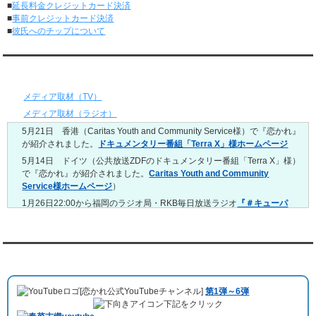
■
延長料金クレジットカード決済
5/4～5/10
■
事前クレジットカード決済
レンタル彼氏と151回の通常デートがありました。
■
彼氏へのチップについて
レンタル彼氏と2回のオンラインデートがありました。
4/27～5/3
レンタル彼氏と155回の通常デートがありました。
メディア情報
レンタル彼氏と1回のオンラインデートがありました。
4/20～4/26
メディア取材（TV）
レンタル彼氏と159回の通常デートがありました。
メディア取材（ラジオ）
レンタル彼氏と3回のオンラインデートがありました。
5月21日 香港（Caritas Youth and Community Service様）で『恋かれ』
4/13～4/19
が紹介されました。
ドキュメンタリー番組「Terra X」様ホームページ
レンタル彼氏と165回の通常デートがありました。
レンタル彼氏と2回のオンラインデートがありました。
5月14日 ドイツ（公共放送ZDFのドキュメンタリー番組「Terra X」様）
で『恋かれ』が紹介されました。
Caritas Youth and Community
4/6～4/12
Service様ホームページ
）
レンタル彼氏と160回の通常デートがありました。
レンタル彼氏と1回のオンラインデートがありました。
1月26日22:00から福岡のラジオ局・RKB毎日放送ラジオ
『＃キューパ
レ 服部さやかのシュンすぎ』
で『恋かれ』が紹介されました。、
【22
3/30～4/5
時今夜の活！】（実際の音声）
のコーナーで福岡よしもとの服部さやか
レンタル彼氏と168回の通常デートがありました。
さんの軽快な語り口調で、事務局児玉がレンタル彼氏のエピソードなど
レンタル彼氏と2回のオンラインデートがありました。
を語りました。
YouTubeチャンネル
3/23～3/29
10月11日 ドイツ最大規模のテレビ局
「RTL」
で レンタル彼氏が取材され
レンタル彼氏と175回の通常デートがありました。
ました。レポーターはRTL局カロリナ
「Karolina Kaminska」
さん。ハ
レンタル彼氏と3回のオンラインデートがありました。
[恋かれ公式YouTubeチャンネル]
第1弾～6弾
チ公前集合→
Umami Burger（青山店）
→表参道の約3時間のデートを楽
3/16～3/22
下記をクリック
しみました。
レンタル彼氏と182回の通常デートがありました。