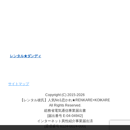
バレンタインデーキャンペーン
ホワイトデーキャンペーン
クリスマスデートキャンペーン
レンタル彼女『恋かの♥』
レンタル♥美魔女
レンタル★ダンディ
サイトマップ
Copyright (C) 2015-2026
【レンタル彼氏】人気No1恋かれ★RENKARE×KOIKARE
All Rights Reserved.
総務省電気通信事業届出書
[届出番号 E-04-04942]
インターネット異性紹介事業届出済
[受理番号 6124-0024-000]