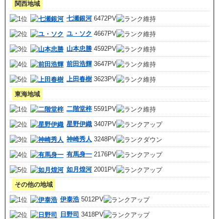
関西地域
七瀬銀河
6472PV
ユ・ソク
4667PV
山本忠勝
4592PV
前田浩輝
3647PV
上田春樹
3623PV
東海地域
二階堂梓
5591PV
星野伊織
3407PV
神崎秀人
3248PV
有馬身一
2176PV
如月煌河
2001PV
その他の地域
伊泰浩
5012PV
日野司
3418PV