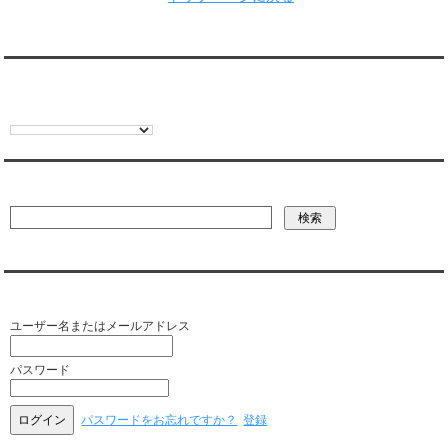
翻訳:TRANSLATION
彼氏・文字列・ページ内検索
会員ログイン（お客様専用）
ユーザー名またはメールアドレス
パスワード
パスワードをお忘れですか？
登録