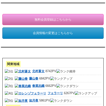
会員登録・情報変更（お客様専用）
無料会員登録はこちらから
会員情報の変更はこちらから
アクセスランキング 集計期間:7月1日～31日
関東地域
北村蒼太
8742PV
藤山春
6842PV
春菜志織
6662PV
フェラーリ
6267PV
如月夜
5861PV