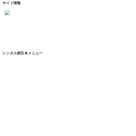
サイト情報
https://www.kareshihaken.com
info@kareshihaken.com
レンタル彼氏★メニュー
トップページ
レンタル彼氏とは
レンタルカレシとは？
恋人代行サービスとは？
その他のサービスとは？
レンタル彼氏一覧
レンタル彼氏検索