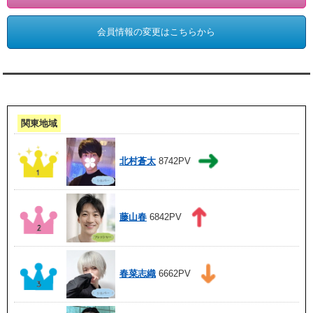
会員情報の変更はこちらから
アクセスランキング 集計期間:7月1日～31日
関東地域
北村蒼太
8742PV
藤山春
6842PV
春菜志織
6662PV