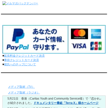
レンタル彼氏と165回の通常デートがありました。
レンタル彼氏と2回のオンラインデートがありました。
5/25～5/31
レンタル彼氏と172回の通常デートがありました。
対応クレジットカード
レンタル彼氏と0回のオンラインデートがありました。
5/18～5/24
レンタル彼氏と153回の通常デートがありました。
レンタル彼氏と1回のオンラインデートがありました。
5/11～5/17
レンタル彼氏と164回の通常デートがありました。
レンタル彼氏と2回のオンラインデートがありました。
■
延長料金クレジットカード決済
5/4～5/10
■
事前クレジットカード決済
レンタル彼氏と151回の通常デートがありました。
■
彼氏へのチップについて
レンタル彼氏と2回のオンラインデートがありました。
4/27～5/3
レンタル彼氏と155回の通常デートがありました。
メディア情報
レンタル彼氏と1回のオンラインデートがありました。
4/20～4/26
メディア取材（TV）
レンタル彼氏と159回の通常デートがありました。
メディア取材（ラジオ）
レンタル彼氏と3回のオンラインデートがありました。
5月21日 香港（Caritas Youth and Community Service様）で『恋かれ』
4/13～4/19
が紹介されました。
ドキュメンタリー番組「Terra X」様ホームページ
レンタル彼氏と165回の通常デートがありました。