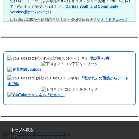
レンタル彼氏と2回のオンラインデートがありました。
5月14日 ドイツ（公共放送ZDFのドキュメンタリー番組「Terra X」様）
で『恋かれ』が紹介されました。
Caritas Youth and Community
4/6～4/12
Service様ホームページ
）
レンタル彼氏と160回の通常デートがありました。
レンタル彼氏と1回のオンラインデートがありました。
1月26日22:00から福岡のラジオ局・RKB毎日放送ラジオ
『＃キューパ
レ 服部さやかのシュンすぎ』
で『恋かれ』が紹介されました。、
【22
3/30～4/5
時今夜の活！】（実際の音声）
のコーナーで福岡よしもとの服部さやか
レンタル彼氏と168回の通常デートがありました。
さんの軽快な語り口調で、事務局児玉がレンタル彼氏のエピソードなど
レンタル彼氏と2回のオンラインデートがありました。
を語りました。
YouTubeチャンネル
3/23～3/29
10月11日 ドイツ最大規模のテレビ局
「RTL」
で レンタル彼氏が取材され
レンタル彼氏と175回の通常デートがありました。
ました。レポーターはRTL局カロリナ
「Karolina Kaminska」
さん。ハ
レンタル彼氏と3回のオンラインデートがありました。
[恋かれ公式YouTubeチャンネル]
第1弾～6弾
チ公前集合→
Umami Burger（青山店）
→表参道の約3時間のデートを楽
3/16～3/22
下記をクリック
しみました。
レンタル彼氏と182回の通常デートがありました。
10月3日 YouTubeチャンネル
「もえこは72kg」
でレンタル彼氏をご利用
レンタル彼氏と2回のオンラインデートがありました。
[外部YouTubeチャンネル]
『恋かれ』の面接からデート
いただきました。大阪海遊館デートで
立花理(27)
くんがレンタルされまし
3/9～3/15
まで他
た。
レンタル彼氏と191回の通常デートがありました。
下記をクリック
ABEMA「声優と夜あそび繋」で取材依頼されました。
レンタル彼氏と3回のオンラインデートがありました。
おすすめ情報サービス「mybest」
で紹介されました。
3/2～3/8
レンタル彼氏と152回の通常デートがありました。
九州朝日放送『土曜もアサデス。』に取り上げられました。
レンタル彼氏と2回のオンラインデートがありました。
月城すみれくん『よ～いドん！となりの人間国宝』に出演されました。
2/23～3/1
月城すみれくん『すっきり』に出演されました。
『恋かれ★』公式X
レンタル彼氏と166回の通常デートがありました。
月城すみれくん『ますだおかだのオモログ』に出演されました。
トップへ戻る
レンタル彼氏と1回のオンラインデートがありました。
『恋かれ★』キャスト入店案内
2/16～2/22