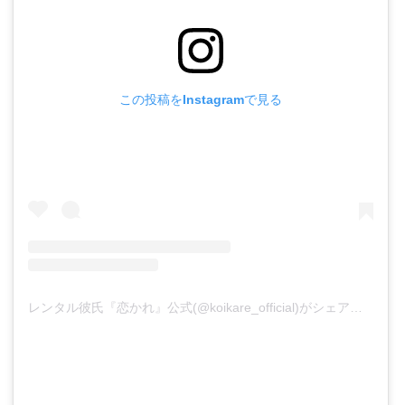
この投稿をInstagramで見る
レンタル彼氏『恋かれ』公式(@koikare_official)がシェアした投稿