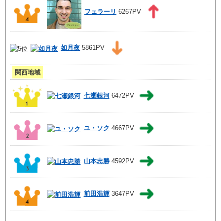
フェラーリ
6267PV
如月夜
5861PV
関西地域
七瀬銀河
6472PV
ユ・ソク
4667PV
山本忠勝
4592PV
前田浩輝
3647PV