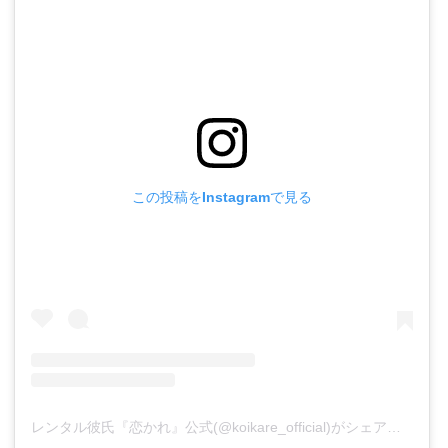
この投稿をInstagramで見る
レンタル彼氏『恋かれ』公式(@koikare_official)がシェアした投稿