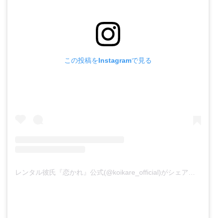
この投稿をInstagramで見る
レンタル彼氏『恋かれ』公式(@koikare_official)がシェアした投稿