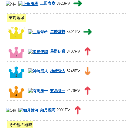
上田春樹
3623PV
東海地域
二階堂梓
5591PV
星野伊織
3407PV
神崎秀人
3248PV
有馬身一
2176PV
如月煌河
2001PV
その他の地域