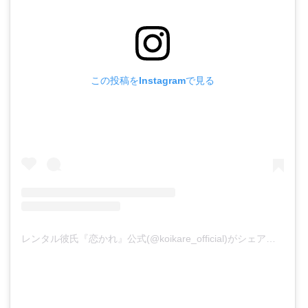
この投稿をInstagramで見る
レンタル彼氏『恋かれ』公式(@koikare_official)がシェアした投稿