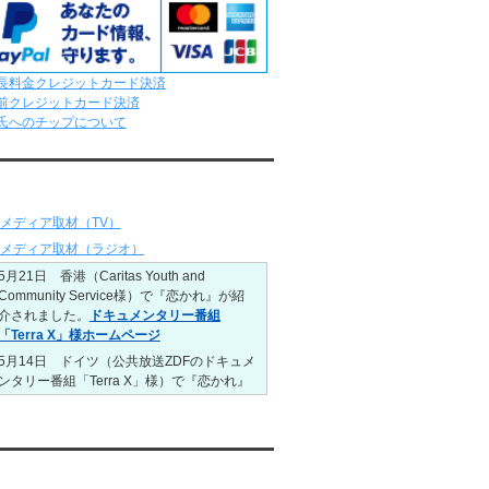
ました。
レンタル彼氏と4回のオンラインデートがあ
りました。
6/8～6/14
長料金クレジットカード決済
レンタル彼氏と161回の通常デートがあり
前クレジットカード決済
ました。
氏へのチップについて
レンタル彼氏と3回のオンラインデートがあ
りました。
ディア情報
6/1～6/7
レンタル彼氏と165回の通常デートがあり
メディア取材（TV）
ました。
レンタル彼氏と2回のオンラインデートがあ
メディア取材（ラジオ）
りました。
5月21日 香港（Caritas Youth and
5/25～5/31
Community Service様）で『恋かれ』が紹
レンタル彼氏と172回の通常デートがあり
介されました。
ドキュメンタリー番組
ました。
「Terra X」様ホームページ
レンタル彼氏と0回のオンラインデートがあ
5月14日 ドイツ（公共放送ZDFのドキュメ
りました。
ンタリー番組「Terra X」様）で『恋かれ』
5/18～5/24
が紹介されました。
Caritas Youth and
レンタル彼氏と153回の通常デートがあり
Community Service様ホームページ
）
ました。
1月26日22:00から福岡のラジオ局・RKB毎
レンタル彼氏と1回のオンラインデートがあ
日放送ラジオ
『＃キューパレ 服部さやか
uTubeチャンネル
りました。
のシュンすぎ』
で『恋かれ』が紹介されま