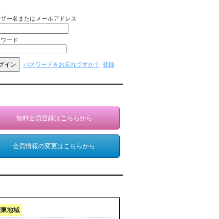
員ログイン（お客様専用）
ーザー名またはメールアドレス
スワード
パスワードをお忘れですか？
登録
員登録・情報変更（お客様専用）
無料会員登録はこちらから
会員情報の変更はこちらから
クセスランキング 集計期間:7月1日～31日
関東地域