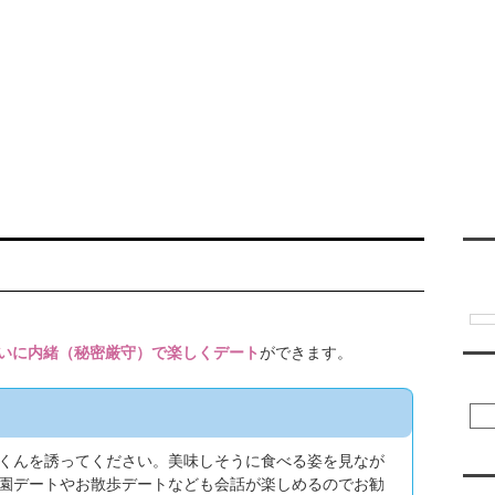
ご利用について
レンタル彼氏一覧
レンタル彼氏募集
翻訳
いに内緒（秘密厳守）で楽しくデート
ができます。
彼
くんを誘ってください。美味しそうに食べる姿を見なが
園デートやお散歩デートなども会話が楽しめるのでお勧