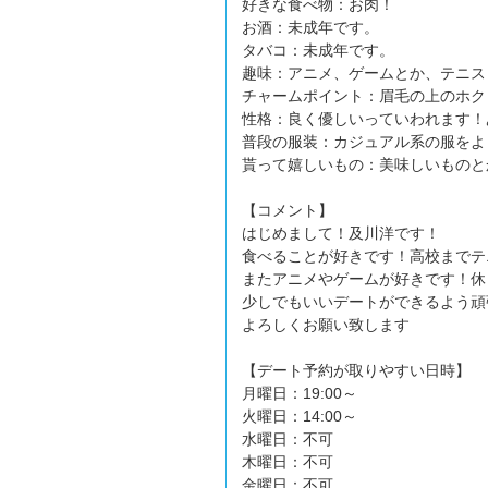
好きな食べ物：お肉！
お酒：未成年です。
タバコ：未成年です。
趣味：アニメ、ゲームとか、テニス
チャームポイント：眉毛の上のホク
性格：良く優しいっていわれます！
普段の服装：カジュアル系の服をよ
貰って嬉しいもの：美味しいものと
【コメント】
はじめまして！及川洋です！
食べることが好きです！高校までテ
またアニメやゲームが好きです！休
少しでもいいデートができるよう頑
よろしくお願い致します
【デート予約が取りやすい日時】
月曜日：19:00～
火曜日：14:00～
水曜日：不可
木曜日：不可
金曜日：不可