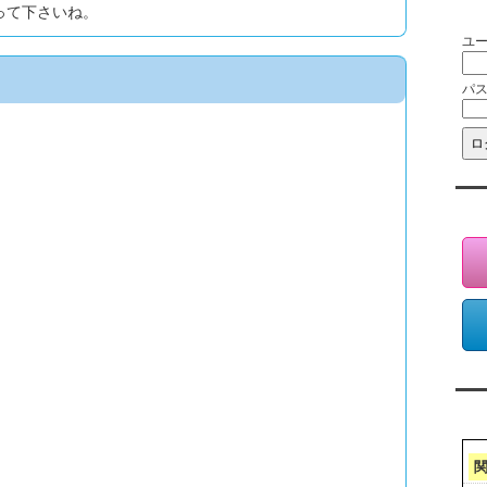
会
って下さいね。
ユ
パ
会
ア