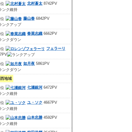
北村蒼太
8742PV
藤山春
6842PV
春菜志織
6662PV
フェラーリ
67PV
如月夜
5861PV
関西地域
七瀬銀河
6472PV
ユ・ソク
4667PV
山本忠勝
4592PV