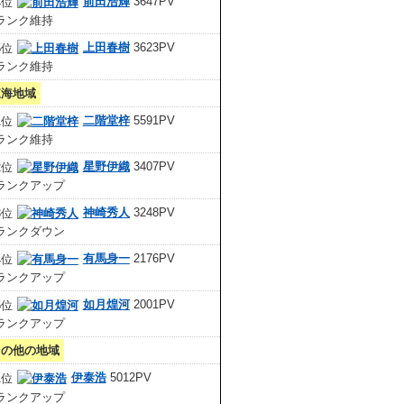
前田浩輝
3647PV
上田春樹
3623PV
東海地域
二階堂梓
5591PV
星野伊織
3407PV
神崎秀人
3248PV
有馬身一
2176PV
如月煌河
2001PV
その他の地域
伊泰浩
5012PV