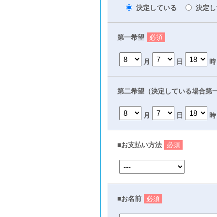
決定している
決定し
第一希望
必須
月
日
時
第二希望（決定している場合第
月
日
時
■お支払い方法
必須
■お名前
必須