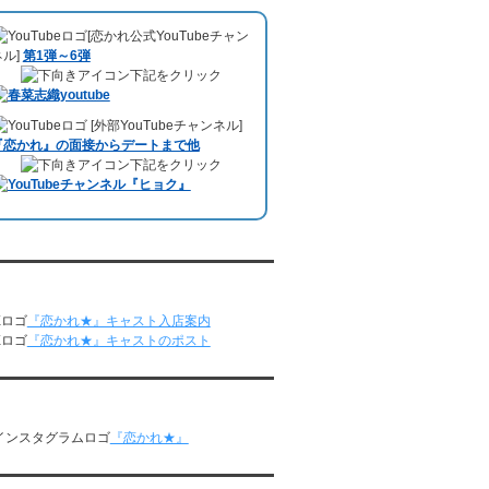
5/11～5/17
した。、
【22時今夜の活！】（実際の音
レンタル彼氏と164回の通常デートがあり
[恋かれ公式YouTubeチャン
声）
のコーナーで福岡よしもとの服部さや
ました。
ネル]
第1弾～6弾
かさんの軽快な語り口調で、事務局児玉が
レンタル彼氏と2回のオンラインデートがあ
下記をクリック
レンタル彼氏のエピソードなどを語りまし
りました。
た。
5/4～5/10
10月11日 ドイツ最大規模のテレビ局
[外部YouTubeチャンネル]
レンタル彼氏と151回の通常デートがあり
「RTL」
で レンタル彼氏が取材されまし
『恋かれ』の面接からデートまで他
ました。
た。レポーターはRTL局カロリナ
下記をクリック
レンタル彼氏と2回のオンラインデートがあ
「Karolina Kaminska」
さん。ハチ公前集
りました。
合→
Umami Burger（青山店）
→表参道の
4/27～5/3
約3時間のデートを楽しみました。
レンタル彼氏と155回の通常デートがあり
10月3日 YouTubeチャンネル
「もえこは
ました。
72kg」
でレンタル彼氏をご利用いただきま
レンタル彼氏と1回のオンラインデートがあ
恋かれ★』公式X
した。大阪海遊館デートで
立花理(27)
くん
りました。
がレンタルされました。
『恋かれ★』キャスト入店案内
4/20～4/26
ABEMA「声優と夜あそび繋」で取材依頼さ
『恋かれ★』キャストのポスト
レンタル彼氏と159回の通常デートがあり
れました。
ました。
おすすめ情報サービス「mybest」
で紹介さ
レンタル彼氏と3回のオンラインデートがあ
れました。
かれ★』公式Instagram
りました。
九州朝日放送『土曜もアサデス。』に取り
4/13～4/19
『恋かれ★』
上げられました。
レンタル彼氏と165回の通常デートがあり
ました。
月城すみれくん『よ～いドん！となりの人
レンタル彼氏と2回のオンラインデートがあ
間国宝』に出演されました。