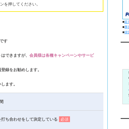
ンを押してください。
■
延
■
事
■
彼
です
メ
トはできますが、
会員様は各種キャンペーンやサービ
員登録をお勧めします。
いします。
間
を打ち合わせをして決定している
必須
Yo