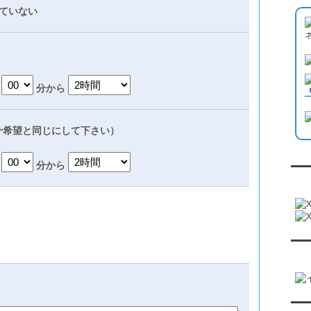
ていない
分から
一希望と同じにして下さい）
分から
『
『恋