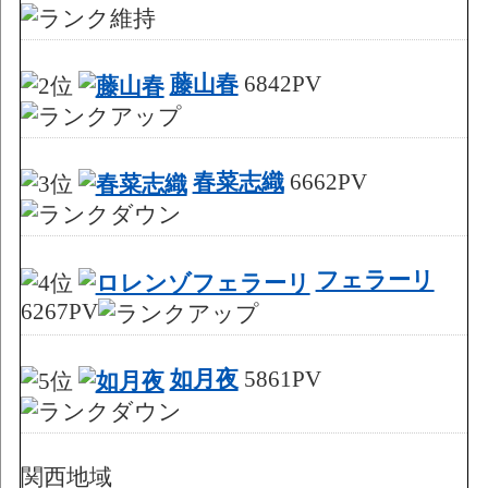
藤山春
6842PV
春菜志織
6662PV
フェラーリ
6267PV
如月夜
5861PV
関西地域