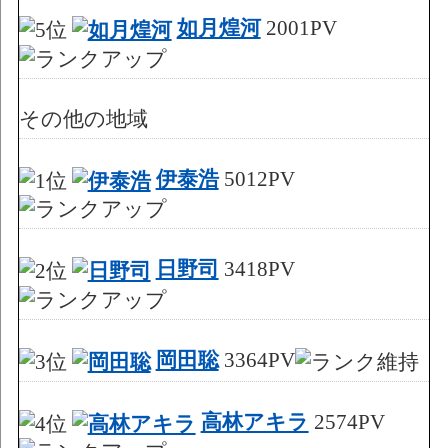
如月煌河
2001PV
その他の地域
伊泰浩
5012PV
日野司
3418PV
岡田聡
3364PV
高林アキラ
2574PV