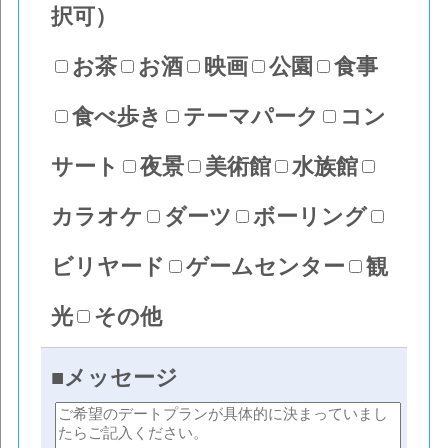
択可）
お茶
お酒
映画
公園
食事
食べ歩き
テーマパーク
コン
サート
夜景
美術館
水族館
カラオケ
ダーツ
ボーリング
ビリヤード
ゲームセンター
観
光
その他
■メッセージ