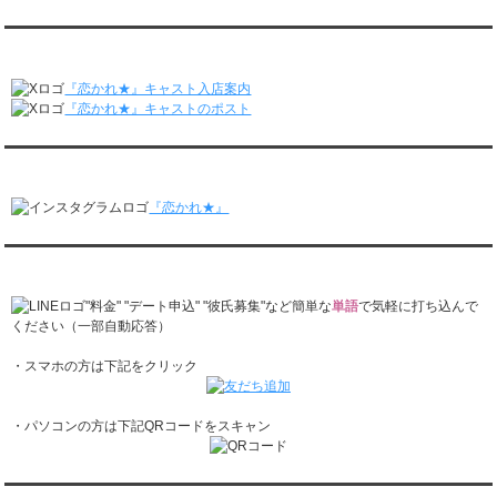
レンタル彼氏と2回のオンラインデートがありました。
月城すみれくん『よ～いドん！となりの人間国宝』に出演されました。
2/23～3/1
月城すみれくん『すっきり』に出演されました。
『恋かれ★』公式X
レンタル彼氏と166回の通常デートがありました。
月城すみれくん『ますだおかだのオモログ』に出演されました。
レンタル彼氏と1回のオンラインデートがありました。
『恋かれ★』キャスト入店案内
2/16～2/22
『恋かれ★』キャストのポスト
レンタル彼氏と161回の通常デートがありました。
レンタル彼氏と2回のオンラインデートがありました。
『恋かれ★』公式Instagram
2/9～2/15
レンタル彼氏と185回の通常デートがありました。
『恋かれ★』
レンタル彼氏と3回のオンラインデートがありました。
2/2～2/8
レンタル彼氏と158回の通常デートがありました。
『恋かれ★』公式LINEでお問合せ
レンタル彼氏と2回のオンラインデートがありました。
1/26～2/1
"料金" "デート申込" "彼氏募集"など簡単な
単語
で気軽に打ち込んで
レンタル彼氏と166回の通常デートがありました。
ください（一部自動応答）
レンタル彼氏と1回のオンラインデートがありました。
・スマホの方は下記をクリック
1/19～1/25
レンタル彼氏と162回の通常デートがありました。
レンタル彼氏と3回のオンラインデートがありました。
・パソコンの方は下記QRコードをスキャン
1/12～1/18
レンタル彼氏と155回の通常デートがありました。
レンタル彼氏と2回のオンラインデートがありました。