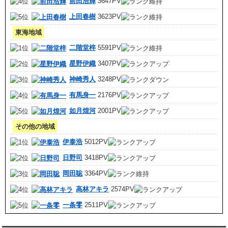
前田浩輝
3647PV
上田春樹
3623PV
東海地域
二階堂梓
5591PV
星野伊織
3407PV
神崎秀人
3248PV
有馬身一
2176PV
如月煌河
2001PV
その他の地域
伊泰浩
5012PV
日野司
3418PV
岡田聡
3364PV
高林アキラ
2574PV
一条零
2511PV