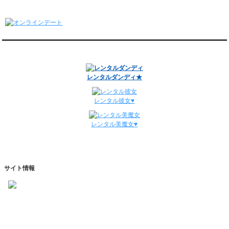
1/5～1/11
オンラインデート
レンタル彼氏と148回の通常デートがありました。
レンタル彼氏と3回のオンラインデートがありました。
12/29～1/4
レンタル彼氏と134回の通常デートがありました。
関連サイト
レンタル彼氏と0回のオンラインデートがありました。
週間デート状況2018-2025
レンタルダンディ★
レンタル彼女♥
レンタル美魔女♥
サイト情報
https://www.kareshihaken.com
info@kareshihaken.com