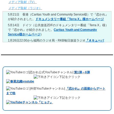
4/20～4/26
メディア取材（TV）
レンタル彼氏と159回の通常デートがありました。
メディア取材（ラジオ）
レンタル彼氏と3回のオンラインデートがありました。
5月21日 香港（Caritas Youth and Community Service様）で『恋かれ』
4/13～4/19
が紹介されました。
ドキュメンタリー番組「Terra X」様ホームページ
レンタル彼氏と165回の通常デートがありました。
レンタル彼氏と2回のオンラインデートがありました。
5月14日 ドイツ（公共放送ZDFのドキュメンタリー番組「Terra X」様）
で『恋かれ』が紹介されました。
Caritas Youth and Community
4/6～4/12
Service様ホームページ
）
レンタル彼氏と160回の通常デートがありました。
レンタル彼氏と1回のオンラインデートがありました。
1月26日22:00から福岡のラジオ局・RKB毎日放送ラジオ
『＃キューパ
レ 服部さやかのシュンすぎ』
で『恋かれ』が紹介されました。、
【22
3/30～4/5
時今夜の活！】（実際の音声）
のコーナーで福岡よしもとの服部さやか
レンタル彼氏と168回の通常デートがありました。
さんの軽快な語り口調で、事務局児玉がレンタル彼氏のエピソードなど
レンタル彼氏と2回のオンラインデートがありました。
を語りました。
YouTubeチャンネル
3/23～3/29
10月11日 ドイツ最大規模のテレビ局
「RTL」
で レンタル彼氏が取材され
レンタル彼氏と175回の通常デートがありました。
ました。レポーターはRTL局カロリナ
「Karolina Kaminska」
さん。ハ
レンタル彼氏と3回のオンラインデートがありました。
[恋かれ公式YouTubeチャンネル]
第1弾～6弾
チ公前集合→
Umami Burger（青山店）
→表参道の約3時間のデートを楽
3/16～3/22
下記をクリック
しみました。
レンタル彼氏と182回の通常デートがありました。
10月3日 YouTubeチャンネル
「もえこは72kg」
でレンタル彼氏をご利用
レンタル彼氏と2回のオンラインデートがありました。
[外部YouTubeチャンネル]
『恋かれ』の面接からデート
いただきました。大阪海遊館デートで
立花理(27)
くんがレンタルされまし
3/9～3/15
まで他
た。
レンタル彼氏と191回の通常デートがありました。
下記をクリック
ABEMA「声優と夜あそび繋」で取材依頼されました。
レンタル彼氏と3回のオンラインデートがありました。
おすすめ情報サービス「mybest」
で紹介されました。
3/2～3/8
レンタル彼氏と152回の通常デートがありました。
九州朝日放送『土曜もアサデス。』に取り上げられました。