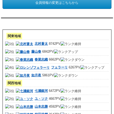
会員情報の変更はこちらから
アクセスランキング 集計期間:7月1日～31日
関東地域
北村蒼太
8742PV
藤山春
6842PV
春菜志織
6662PV
フェラーリ
6267PV
如月夜
5861PV
関西地域
七瀬銀河
6472PV
ユ・ソク
4667PV
山本忠勝
4592PV