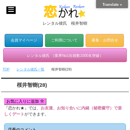
Translate »
レンタル彼氏 桜井智樹
会員マイページ
ご利用について
募集・お問合せ
レンタル彼氏 （業界No1在籍数1000名突破）
TOP
レンタル彼氏一覧
桜井智樹(28)
桜井智樹(28)
お気に入りに追加
『恋かれ★』では、
お友達、お知り合いに内緒（秘密厳守）で楽
しくデート
ができます。
店長のコメント