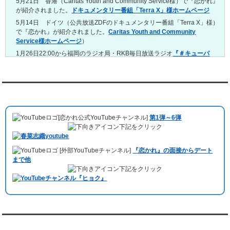
5月21日 香港（Caritas Youth and Community Service様）で『恋かれ』
4/13～4/19
が紹介されました。
ドキュメンタリー番組「Terra X」様ホームページ
レンタル彼氏と165回の通常デートがありました。
レンタル彼氏と2回のオンラインデートがありました。
5月14日 ドイツ（公共放送ZDFのドキュメンタリー番組「Terra X」様）
で『恋かれ』が紹介されました。
Caritas Youth and Community
4/6～4/12
Service様ホームページ
）
レンタル彼氏と160回の通常デートがありました。
レンタル彼氏と1回のオンラインデートがありました。
1月26日22:00から福岡のラジオ局・RKB毎日放送ラジオ
『＃キューパ
レ 服部さやかのシュンすぎ』
で『恋かれ』が紹介されました。、
【22
3/30～4/5
時今夜の活！】（実際の音声）
のコーナーで福岡よしもとの服部さやか
レンタル彼氏と168回の通常デートがありました。
さんの軽快な語り口調で、事務局児玉がレンタル彼氏のエピソードなど
レンタル彼氏と2回のオンラインデートがありました。
を語りました。
YouTubeチャンネル
3/23～3/29
10月11日 ドイツ最大規模のテレビ局
「RTL」
で レンタル彼氏が取材され
レンタル彼氏と175回の通常デートがありました。
ました。レポーターはRTL局カロリナ
「Karolina Kaminska」
さん。ハ
レンタル彼氏と3回のオンラインデートがありました。
[恋かれ公式YouTubeチャンネル]
第1弾～6弾
チ公前集合→
Umami Burger（青山店）
→表参道の約3時間のデートを楽
3/16～3/22
下記をクリック
しみました。
レンタル彼氏と182回の通常デートがありました。
10月3日 YouTubeチャンネル
「もえこは72kg」
でレンタル彼氏をご利用
レンタル彼氏と2回のオンラインデートがありました。
[外部YouTubeチャンネル]
『恋かれ』の面接からデート
いただきました。大阪海遊館デートで
立花理(27)
くんがレンタルされまし
3/9～3/15
まで他
た。
レンタル彼氏と191回の通常デートがありました。
下記をクリック
ABEMA「声優と夜あそび繋」で取材依頼されました。
レンタル彼氏と3回のオンラインデートがありました。
おすすめ情報サービス「mybest」
で紹介されました。
3/2～3/8
レンタル彼氏と152回の通常デートがありました。
九州朝日放送『土曜もアサデス。』に取り上げられました。
レンタル彼氏と2回のオンラインデートがありました。
月城すみれくん『よ～いドん！となりの人間国宝』に出演されました。
2/23～3/1
月城すみれくん『すっきり』に出演されました。
『恋かれ★』公式X
レンタル彼氏と166回の通常デートがありました。