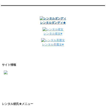
12/29～1/4
レンタル彼氏と134回の通常デートがありました。
関連サイト
レンタル彼氏と0回のオンラインデートがありました。
週間デート状況2018-2025
レンタルダンディ★
レンタル彼女♥
レンタル美魔女♥
サイト情報
https://www.kareshihaken.com
info@kareshihaken.com
レンタル彼氏★メニュー