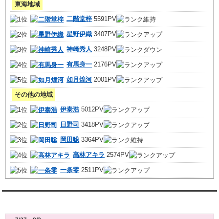
東海地域
二階堂梓
5591PV
星野伊織
3407PV
神崎秀人
3248PV
有馬身一
2176PV
如月煌河
2001PV
その他の地域
伊泰浩
5012PV
日野司
3418PV
岡田聡
3364PV
高林アキラ
2574PV
一条零
2511PV
レンタル彼氏週間(月～日)デート状況2026