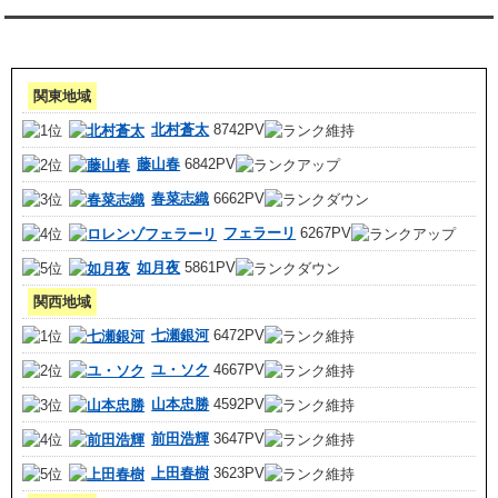
アクセスランキング 集計期間:7月1日～31日
関東地域
北村蒼太
8742PV
藤山春
6842PV
春菜志織
6662PV
フェラーリ
6267PV
如月夜
5861PV
関西地域
七瀬銀河
6472PV
ユ・ソク
4667PV
山本忠勝
4592PV
前田浩輝
3647PV
上田春樹
3623PV