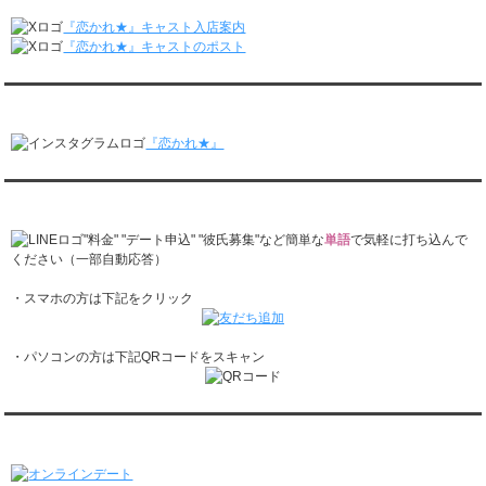
月城すみれくん『ますだおかだのオモログ』に出演されました。
レンタル彼氏と1回のオンラインデートがありました。
『恋かれ★』キャスト入店案内
2/16～2/22
『恋かれ★』キャストのポスト
レンタル彼氏と161回の通常デートがありました。
レンタル彼氏と2回のオンラインデートがありました。
『恋かれ★』公式Instagram
2/9～2/15
レンタル彼氏と185回の通常デートがありました。
『恋かれ★』
レンタル彼氏と3回のオンラインデートがありました。
2/2～2/8
レンタル彼氏と158回の通常デートがありました。
『恋かれ★』公式LINEでお問合せ
レンタル彼氏と2回のオンラインデートがありました。
1/26～2/1
"料金" "デート申込" "彼氏募集"など簡単な
単語
で気軽に打ち込んで
レンタル彼氏と166回の通常デートがありました。
ください（一部自動応答）
レンタル彼氏と1回のオンラインデートがありました。
・スマホの方は下記をクリック
1/19～1/25
レンタル彼氏と162回の通常デートがありました。
レンタル彼氏と3回のオンラインデートがありました。
・パソコンの方は下記QRコードをスキャン
1/12～1/18
レンタル彼氏と155回の通常デートがありました。
レンタル彼氏と2回のオンラインデートがありました。
1/5～1/11
オンラインデート
レンタル彼氏と148回の通常デートがありました。
レンタル彼氏と3回のオンラインデートがありました。