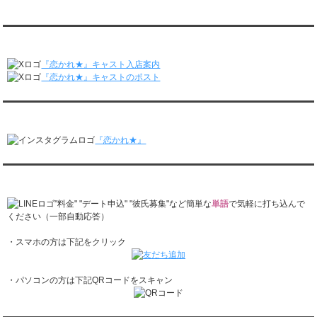
レンタル彼氏と152回の通常デートがありました。
九州朝日放送『土曜もアサデス。』に取り上げられました。
レンタル彼氏と2回のオンラインデートがありました。
月城すみれくん『よ～いドん！となりの人間国宝』に出演されました。
2/23～3/1
月城すみれくん『すっきり』に出演されました。
『恋かれ★』公式X
レンタル彼氏と166回の通常デートがありました。
月城すみれくん『ますだおかだのオモログ』に出演されました。
レンタル彼氏と1回のオンラインデートがありました。
『恋かれ★』キャスト入店案内
2/16～2/22
『恋かれ★』キャストのポスト
レンタル彼氏と161回の通常デートがありました。
レンタル彼氏と2回のオンラインデートがありました。
『恋かれ★』公式Instagram
2/9～2/15
レンタル彼氏と185回の通常デートがありました。
『恋かれ★』
レンタル彼氏と3回のオンラインデートがありました。
2/2～2/8
レンタル彼氏と158回の通常デートがありました。
『恋かれ★』公式LINEでお問合せ
レンタル彼氏と2回のオンラインデートがありました。
1/26～2/1
"料金" "デート申込" "彼氏募集"など簡単な
単語
で気軽に打ち込んで
レンタル彼氏と166回の通常デートがありました。
ください（一部自動応答）
レンタル彼氏と1回のオンラインデートがありました。
・スマホの方は下記をクリック
1/19～1/25
レンタル彼氏と162回の通常デートがありました。
レンタル彼氏と3回のオンラインデートがありました。
・パソコンの方は下記QRコードをスキャン
1/12～1/18
レンタル彼氏と155回の通常デートがありました。
レンタル彼氏と2回のオンラインデートがありました。