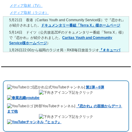
4/20～4/26
メディア取材（TV）
レンタル彼氏と159回の通常デートがありました。
メディア取材（ラジオ）
レンタル彼氏と3回のオンラインデートがありました。
5月21日 香港（Caritas Youth and Community Service様）で『恋かれ』
4/13～4/19
が紹介されました。
ドキュメンタリー番組「Terra X」様ホームページ
レンタル彼氏と165回の通常デートがありました。
レンタル彼氏と2回のオンラインデートがありました。
5月14日 ドイツ（公共放送ZDFのドキュメンタリー番組「Terra X」様）
で『恋かれ』が紹介されました。
Caritas Youth and Community
4/6～4/12
Service様ホームページ
）
レンタル彼氏と160回の通常デートがありました。
レンタル彼氏と1回のオンラインデートがありました。
1月26日22:00から福岡のラジオ局・RKB毎日放送ラジオ
『＃キューパ
レ 服部さやかのシュンすぎ』
で『恋かれ』が紹介されました。、
【22
3/30～4/5
時今夜の活！】（実際の音声）
のコーナーで福岡よしもとの服部さやか
レンタル彼氏と168回の通常デートがありました。
さんの軽快な語り口調で、事務局児玉がレンタル彼氏のエピソードなど
レンタル彼氏と2回のオンラインデートがありました。
を語りました。
YouTubeチャンネル
3/23～3/29
10月11日 ドイツ最大規模のテレビ局
「RTL」
で レンタル彼氏が取材され
レンタル彼氏と175回の通常デートがありました。
ました。レポーターはRTL局カロリナ
「Karolina Kaminska」
さん。ハ
レンタル彼氏と3回のオンラインデートがありました。
[恋かれ公式YouTubeチャンネル]
第1弾～6弾
チ公前集合→
Umami Burger（青山店）
→表参道の約3時間のデートを楽
3/16～3/22
下記をクリック
しみました。
レンタル彼氏と182回の通常デートがありました。
10月3日 YouTubeチャンネル
「もえこは72kg」
でレンタル彼氏をご利用
レンタル彼氏と2回のオンラインデートがありました。
[外部YouTubeチャンネル]
『恋かれ』の面接からデート
いただきました。大阪海遊館デートで
立花理(27)
くんがレンタルされまし
3/9～3/15
まで他
た。
レンタル彼氏と191回の通常デートがありました。
下記をクリック
ABEMA「声優と夜あそび繋」で取材依頼されました。
レンタル彼氏と3回のオンラインデートがありました。
おすすめ情報サービス「mybest」
で紹介されました。
3/2～3/8