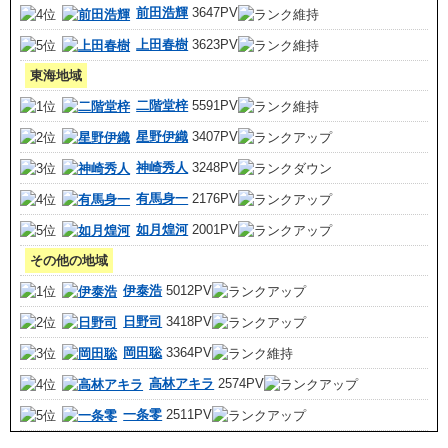
前田浩輝
3647PV
上田春樹
3623PV
東海地域
二階堂梓
5591PV
星野伊織
3407PV
神崎秀人
3248PV
有馬身一
2176PV
如月煌河
2001PV
その他の地域
伊泰浩
5012PV
日野司
3418PV
岡田聡
3364PV
高林アキラ
2574PV
一条零
2511PV