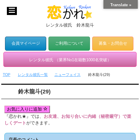
Translate »
レンタル彼氏 鈴木龍斗
会員マイページ
ご利用について
募集・お問合せ
レンタル彼氏 （業界No1在籍数1000名突破）
TOP
レンタル彼氏一覧
ニューフェイス
鈴木龍斗(29)
鈴木龍斗(29)
お気に入りに追加
『恋かれ★』では、
お友達、お知り合いに内緒（秘密厳守）で楽
しくデート
ができます。
店長のコメント