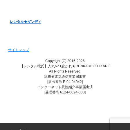
レンタル彼女『恋かの♥』
レンタル♥美魔女
レンタル★ダンディ
サイトマップ
Copyright (C) 2015-2026
【レンタル彼氏】人気No1恋かれ★RENKARE×KOIKARE
All Rights Reserved.
総務省電気通信事業届出書
[届出番号 E-04-04942]
インターネット異性紹介事業届出済
[受理番号 6124-0024-000]