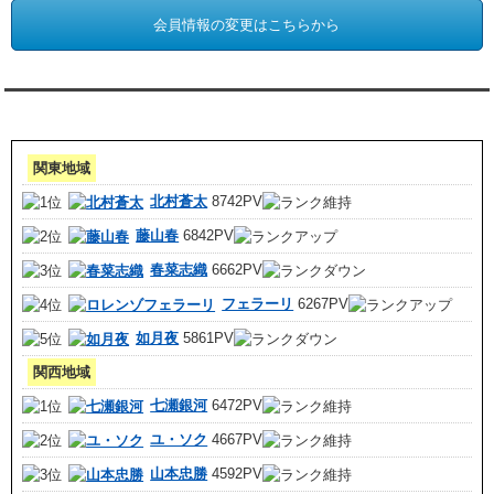
会員情報の変更はこちらから
アクセスランキング 集計期間:7月1日～31日
関東地域
北村蒼太
8742PV
藤山春
6842PV
春菜志織
6662PV
フェラーリ
6267PV
如月夜
5861PV
関西地域
七瀬銀河
6472PV
ユ・ソク
4667PV
山本忠勝
4592PV