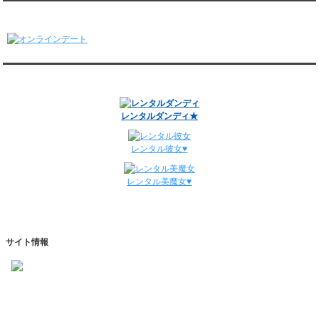
1/5～1/11
オンラインデート
レンタル彼氏と148回の通常デートがありました。
レンタル彼氏と3回のオンラインデートがありました。
12/29～1/4
レンタル彼氏と134回の通常デートがありました。
関連サイト
レンタル彼氏と0回のオンラインデートがありました。
週間デート状況2018-2025
レンタルダンディ★
レンタル彼女♥
レンタル美魔女♥
サイト情報
https://www.kareshihaken.com
info@kareshihaken.com