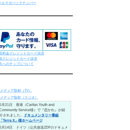
レンタル彼氏と181回の通常デートがあり
ました。
レンタル彼氏と2回のオンラインデートがあ
りました。
応クレジットカード
6/15～6/21
レンタル彼氏と188回の通常デートがあり
ました。
レンタル彼氏と4回のオンラインデートがあ
りました。
6/8～6/14
長料金クレジットカード決済
レンタル彼氏と161回の通常デートがあり
前クレジットカード決済
ました。
氏へのチップについて
レンタル彼氏と3回のオンラインデートがあ
りました。
ディア情報
6/1～6/7
レンタル彼氏と165回の通常デートがあり
メディア取材（TV）
ました。
レンタル彼氏と2回のオンラインデートがあ
メディア取材（ラジオ）
りました。
5月21日 香港（Caritas Youth and
5/25～5/31
Community Service様）で『恋かれ』が紹
レンタル彼氏と172回の通常デートがあり
介されました。
ドキュメンタリー番組
ました。
「Terra X」様ホームページ
レンタル彼氏と0回のオンラインデートがあ
5月14日 ドイツ（公共放送ZDFのドキュメ
りました。