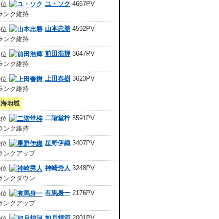
ユ・ソク
4667PV
山本忠勝
4592PV
前田浩輝
3647PV
上田春樹
3623PV
東海地域
二階堂梓
5591PV
星野伊織
3407PV
神崎秀人
3248PV
有馬身一
2176PV
如月煌河
2001PV