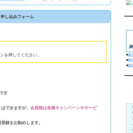
ト申し込みフォーム
対
■
延
ンを押してください。
■
事
■
彼
メ
です
トはできますが、
会員様は各種キャンペーンやサービ
員登録をお勧めします。