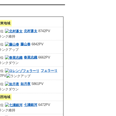
クセスランキング 集計期間:7月1日～31日
関東地域
北村蒼太
8742PV
藤山春
6842PV
春菜志織
6662PV
フェラーリ
67PV
如月夜
5861PV
関西地域
七瀬銀河
6472PV