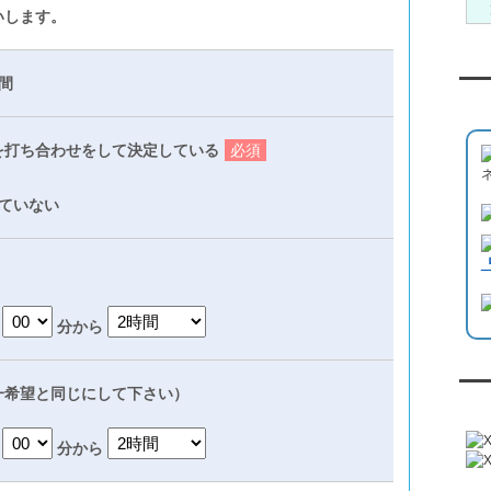
いします。
間
Yo
を打ち合わせをして決定している
必須
ていない
分から
一希望と同じにして下さい）
『
分から