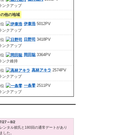
その他の地域
伊泰浩
5012PV
日野司
3418PV
岡田聡
3364PV
高林アキラ
2574PV
一条零
2511PV
タル彼氏週間(月～日)デート状況2026
7/27～8/2
レンタル彼氏と180回の通常デートがあり
ました。