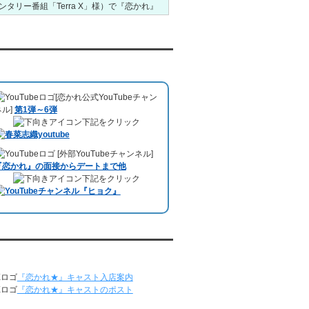
ンタリー番組「Terra X」様）で『恋かれ』
5/18～5/24
が紹介されました。
Caritas Youth and
レンタル彼氏と153回の通常デートがあり
Community Service様ホームページ
）
ました。
1月26日22:00から福岡のラジオ局・RKB毎
レンタル彼氏と1回のオンラインデートがあ
日放送ラジオ
『＃キューパレ 服部さやか
uTubeチャンネル
りました。
のシュンすぎ』
で『恋かれ』が紹介されま
5/11～5/17
した。、
【22時今夜の活！】（実際の音
レンタル彼氏と164回の通常デートがあり
[恋かれ公式YouTubeチャン
声）
のコーナーで福岡よしもとの服部さや
ました。
ネル]
第1弾～6弾
かさんの軽快な語り口調で、事務局児玉が
レンタル彼氏と2回のオンラインデートがあ
下記をクリック
レンタル彼氏のエピソードなどを語りまし
りました。
た。
5/4～5/10
10月11日 ドイツ最大規模のテレビ局
[外部YouTubeチャンネル]
レンタル彼氏と151回の通常デートがあり
「RTL」
で レンタル彼氏が取材されまし
『恋かれ』の面接からデートまで他
ました。
た。レポーターはRTL局カロリナ
下記をクリック
レンタル彼氏と2回のオンラインデートがあ
「Karolina Kaminska」
さん。ハチ公前集
りました。
合→
Umami Burger（青山店）
→表参道の
4/27～5/3
約3時間のデートを楽しみました。
レンタル彼氏と155回の通常デートがあり
10月3日 YouTubeチャンネル
「もえこは
ました。
72kg」
でレンタル彼氏をご利用いただきま
レンタル彼氏と1回のオンラインデートがあ
恋かれ★』公式X
した。大阪海遊館デートで
立花理(27)
くん
りました。
がレンタルされました。
『恋かれ★』キャスト入店案内
4/20～4/26
ABEMA「声優と夜あそび繋」で取材依頼さ
『恋かれ★』キャストのポスト
レンタル彼氏と159回の通常デートがあり
れました。
ました。