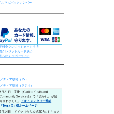
レンタル彼氏と181回の通常デートがあり
ました。
レンタル彼氏と2回のオンラインデートがあ
りました。
応クレジットカード
6/15～6/21
レンタル彼氏と188回の通常デートがあり
ました。
レンタル彼氏と4回のオンラインデートがあ
りました。
6/8～6/14
長料金クレジットカード決済
レンタル彼氏と161回の通常デートがあり
前クレジットカード決済
ました。
氏へのチップについて
レンタル彼氏と3回のオンラインデートがあ
りました。
ディア情報
6/1～6/7
レンタル彼氏と165回の通常デートがあり
メディア取材（TV）
ました。
レンタル彼氏と2回のオンラインデートがあ
メディア取材（ラジオ）
りました。
5月21日 香港（Caritas Youth and
5/25～5/31
Community Service様）で『恋かれ』が紹
レンタル彼氏と172回の通常デートがあり
介されました。
ドキュメンタリー番組
ました。
「Terra X」様ホームページ
レンタル彼氏と0回のオンラインデートがあ
5月14日 ドイツ（公共放送ZDFのドキュメ
りました。