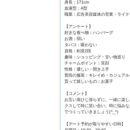
身長：171cm
血液型：A型
職業：広告美容媒体の営業・ライテ
【アンケート】
好きな食べ物：ハンバーグ
お酒：弱い
タバコ：吸わない
資格：剣道2段
趣味：ショッピング・甘い物巡り
チャームポイント：笑顔
性格：優しい・聞き上手
普段の服装：キレイめ・カジュアル
貰って嬉しいもの：お菓子
【コメント】
お互い肩ひじ張らずに、一緒に楽し
クスして時に笑い合い、時に悩みな
でつくっていきましょう(^_^)
【デート予約が取りやすい日時】