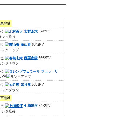
クセスランキング 集計期間:7月1日～31日
関東地域
北村蒼太
8742PV
藤山春
6842PV
春菜志織
6662PV
フェラーリ
67PV
如月夜
5861PV
関西地域
七瀬銀河
6472PV