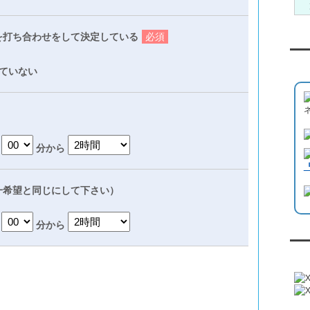
を打ち合わせをして決定している
必須
Yo
ていない
分から
一希望と同じにして下さい）
分から
『