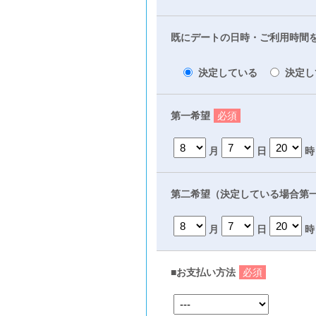
既にデートの日時・ご利用時間
決定している
決定し
第一希望
必須
月
日
時
第二希望（決定している場合第
月
日
時
■お支払い方法
必須