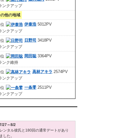
その他の地域
伊泰浩
5012PV
日野司
3418PV
岡田聡
3364PV
高林アキラ
2574PV
一条零
2511PV
タル彼氏週間(月～日)デート状況2026
7/27～8/2
レンタル彼氏と180回の通常デートがあり
ました。