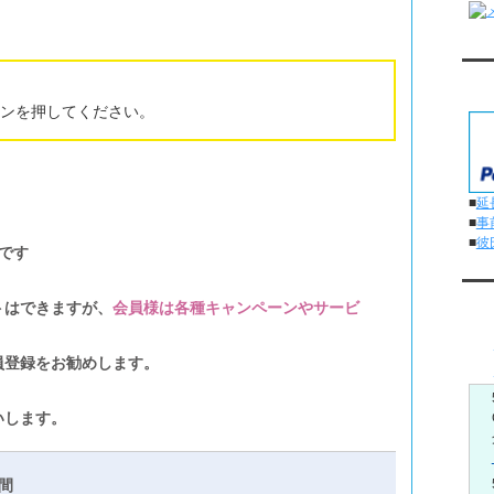
対
ンを押してください。
■
延
■
事
■
彼
です
メ
トはできますが、
会員様は各種キャンペーンやサービ
員登録をお勧めします。
いします。
間