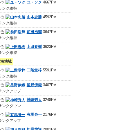
ユ・ソク
4667PV
山本忠勝
4592PV
前田浩輝
3647PV
上田春樹
3623PV
東海地域
二階堂梓
5591PV
星野伊織
3407PV
神崎秀人
3248PV
有馬身一
2176PV
如月煌河
2001PV