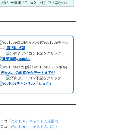
ンタリー番組「Terra X」様）で『恋かれ』
5/18～5/24
が紹介されました。
Caritas Youth and
レンタル彼氏と153回の通常デートがあり
Community Service様ホームページ
）
ました。
1月26日22:00から福岡のラジオ局・RKB毎
レンタル彼氏と1回のオンラインデートがあ
日放送ラジオ
『＃キューパレ 服部さやか
uTubeチャンネル
りました。
のシュンすぎ』
で『恋かれ』が紹介されま
5/11～5/17
した。、
【22時今夜の活！】（実際の音
レンタル彼氏と164回の通常デートがあり
[恋かれ公式YouTubeチャン
声）
のコーナーで福岡よしもとの服部さや
ました。
ネル]
第1弾～6弾
かさんの軽快な語り口調で、事務局児玉が
レンタル彼氏と2回のオンラインデートがあ
下記をクリック
レンタル彼氏のエピソードなどを語りまし
りました。
た。
5/4～5/10
10月11日 ドイツ最大規模のテレビ局
[外部YouTubeチャンネル]
レンタル彼氏と151回の通常デートがあり
「RTL」
で レンタル彼氏が取材されまし
『恋かれ』の面接からデートまで他
ました。
た。レポーターはRTL局カロリナ
下記をクリック
レンタル彼氏と2回のオンラインデートがあ
「Karolina Kaminska」
さん。ハチ公前集
りました。
合→
Umami Burger（青山店）
→表参道の
4/27～5/3
約3時間のデートを楽しみました。
レンタル彼氏と155回の通常デートがあり
10月3日 YouTubeチャンネル
「もえこは
ました。
72kg」
でレンタル彼氏をご利用いただきま
レンタル彼氏と1回のオンラインデートがあ
恋かれ★』公式X
した。大阪海遊館デートで
立花理(27)
くん
りました。
がレンタルされました。
『恋かれ★』キャスト入店案内
4/20～4/26
ABEMA「声優と夜あそび繋」で取材依頼さ
『恋かれ★』キャストのポスト
レンタル彼氏と159回の通常デートがあり
れました。
ました。