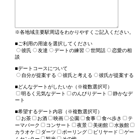
※各地域主要駅周辺をわかりやすくご記入ください。
■ご利用の用途を選択してください
彼氏
友達
デートの練習
世間話
恋愛の相
談
■デートコースについて
自分が提案する
彼氏と考える
彼氏が提案する
■どんなデートがしたいか（※複数選択可）
明るく元気なデート
のんびりデート
静かなデ
ート
■希望するデート内容（※複数選択可）
お茶
お酒
映画
公園
食事
食べ歩き
テ
ーマパーク
コンサート
夜景
美術館
水族館
カラオケ
ダーツ
ボーリング
ビリヤード
ゲー
ムセンター
観光
その他