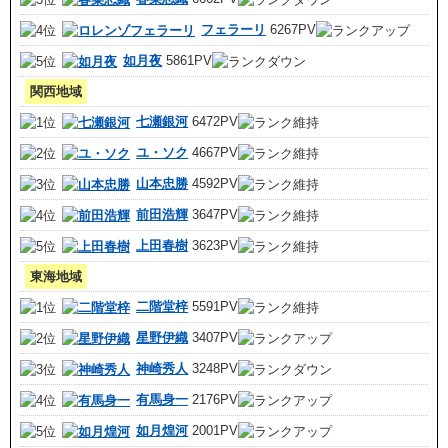
フェラーリ
6267PV
如月夜
5861PV
関西地域
七瀬銀河
6472PV
ユ・ソク
4667PV
山本忠勝
4592PV
前田浩輝
3647PV
上田春樹
3623PV
東海地域
二階堂梓
5591PV
星野伊織
3407PV
神崎秀人
3248PV
有馬身一
2176PV
如月煌河
2001PV