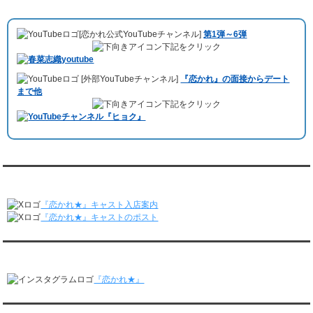
3/23～3/29
10月11日 ドイツ最大規模のテレビ局
「RTL」
で レンタル彼氏が取材され
レンタル彼氏と175回の通常デートがありました。
ました。レポーターはRTL局カロリナ
「Karolina Kaminska」
さん。ハ
レンタル彼氏と3回のオンラインデートがありました。
[恋かれ公式YouTubeチャンネル]
第1弾～6弾
チ公前集合→
Umami Burger（青山店）
→表参道の約3時間のデートを楽
3/16～3/22
下記をクリック
しみました。
レンタル彼氏と182回の通常デートがありました。
10月3日 YouTubeチャンネル
「もえこは72kg」
でレンタル彼氏をご利用
レンタル彼氏と2回のオンラインデートがありました。
[外部YouTubeチャンネル]
『恋かれ』の面接からデート
いただきました。大阪海遊館デートで
立花理(27)
くんがレンタルされまし
3/9～3/15
まで他
た。
レンタル彼氏と191回の通常デートがありました。
下記をクリック
ABEMA「声優と夜あそび繋」で取材依頼されました。
レンタル彼氏と3回のオンラインデートがありました。
おすすめ情報サービス「mybest」
で紹介されました。
3/2～3/8
レンタル彼氏と152回の通常デートがありました。
九州朝日放送『土曜もアサデス。』に取り上げられました。
レンタル彼氏と2回のオンラインデートがありました。
月城すみれくん『よ～いドん！となりの人間国宝』に出演されました。
2/23～3/1
月城すみれくん『すっきり』に出演されました。
『恋かれ★』公式X
レンタル彼氏と166回の通常デートがありました。
月城すみれくん『ますだおかだのオモログ』に出演されました。
レンタル彼氏と1回のオンラインデートがありました。
『恋かれ★』キャスト入店案内
2/16～2/22
『恋かれ★』キャストのポスト
レンタル彼氏と161回の通常デートがありました。
レンタル彼氏と2回のオンラインデートがありました。
『恋かれ★』公式Instagram
2/9～2/15
レンタル彼氏と185回の通常デートがありました。
『恋かれ★』
レンタル彼氏と3回のオンラインデートがありました。
2/2～2/8
レンタル彼氏と158回の通常デートがありました。