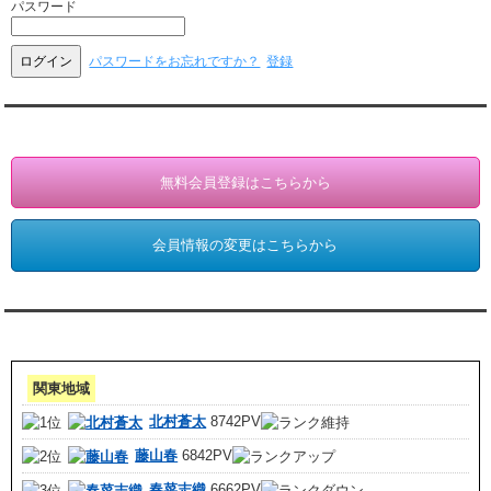
パスワード
パスワードをお忘れですか？
登録
会員登録・情報変更（お客様専用）
無料会員登録はこちらから
会員情報の変更はこちらから
アクセスランキング 集計期間:7月1日～31日
関東地域
北村蒼太
8742PV
藤山春
6842PV
春菜志織
6662PV