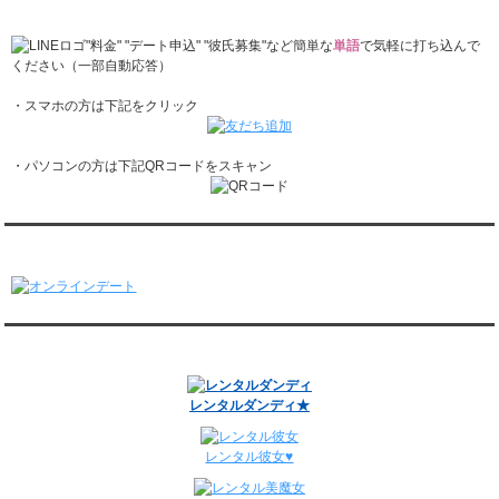
『恋かれ★』公式LINEでお問合せ
レンタル彼氏と2回のオンラインデートがありました。
1/26～2/1
"料金" "デート申込" "彼氏募集"など簡単な
単語
で気軽に打ち込んで
レンタル彼氏と166回の通常デートがありました。
ください（一部自動応答）
レンタル彼氏と1回のオンラインデートがありました。
・スマホの方は下記をクリック
1/19～1/25
レンタル彼氏と162回の通常デートがありました。
レンタル彼氏と3回のオンラインデートがありました。
・パソコンの方は下記QRコードをスキャン
1/12～1/18
レンタル彼氏と155回の通常デートがありました。
レンタル彼氏と2回のオンラインデートがありました。
1/5～1/11
オンラインデート
レンタル彼氏と148回の通常デートがありました。
レンタル彼氏と3回のオンラインデートがありました。
12/29～1/4
レンタル彼氏と134回の通常デートがありました。
関連サイト
レンタル彼氏と0回のオンラインデートがありました。
週間デート状況2018-2025
レンタルダンディ★
レンタル彼女♥