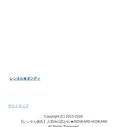
オンラインデート
LINE電話デート
お客様アンケート
バレンタインデーキャンペーン
ホワイトデーキャンペーン
クリスマスデートキャンペーン
レンタル彼女『恋かの♥』
レンタル♥美魔女
レンタル★ダンディ
サイトマップ
Copyright (C) 2015-2026
【レンタル彼氏】人気No1恋かれ★RENKARE×KOIKARE
All Rights Reserved.