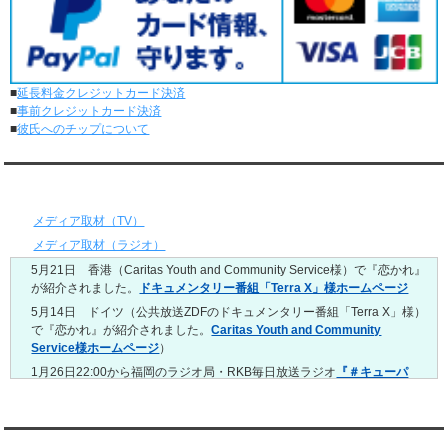
レンタル彼氏と1回のオンラインデートがありました。
5/11～5/17
レンタル彼氏と164回の通常デートがありました。
レンタル彼氏と2回のオンラインデートがありました。
■
延長料金クレジットカード決済
5/4～5/10
■
事前クレジットカード決済
レンタル彼氏と151回の通常デートがありました。
■
彼氏へのチップについて
レンタル彼氏と2回のオンラインデートがありました。
4/27～5/3
レンタル彼氏と155回の通常デートがありました。
メディア情報
レンタル彼氏と1回のオンラインデートがありました。
4/20～4/26
メディア取材（TV）
レンタル彼氏と159回の通常デートがありました。
メディア取材（ラジオ）
レンタル彼氏と3回のオンラインデートがありました。
5月21日 香港（Caritas Youth and Community Service様）で『恋かれ』
4/13～4/19
が紹介されました。
ドキュメンタリー番組「Terra X」様ホームページ
レンタル彼氏と165回の通常デートがありました。
レンタル彼氏と2回のオンラインデートがありました。
5月14日 ドイツ（公共放送ZDFのドキュメンタリー番組「Terra X」様）
で『恋かれ』が紹介されました。
Caritas Youth and Community
4/6～4/12
Service様ホームページ
）
レンタル彼氏と160回の通常デートがありました。
レンタル彼氏と1回のオンラインデートがありました。
1月26日22:00から福岡のラジオ局・RKB毎日放送ラジオ
『＃キューパ
レ 服部さやかのシュンすぎ』
で『恋かれ』が紹介されました。、
【22
3/30～4/5
時今夜の活！】（実際の音声）
のコーナーで福岡よしもとの服部さやか
レンタル彼氏と168回の通常デートがありました。
さんの軽快な語り口調で、事務局児玉がレンタル彼氏のエピソードなど
レンタル彼氏と2回のオンラインデートがありました。
を語りました。
YouTubeチャンネル