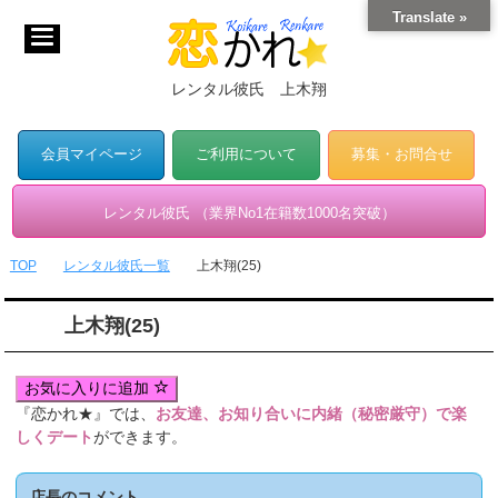
Translate »
レンタル彼氏 上木翔
会員マイページ
ご利用について
募集・お問合せ
レンタル彼氏 （業界No1在籍数1000名突破）
TOP
レンタル彼氏一覧
上木翔(25)
上木翔(25)
お気に入りに追加
『恋かれ★』では、
お友達、お知り合いに内緒（秘密厳守）で楽
しくデート
ができます。
店長のコメント