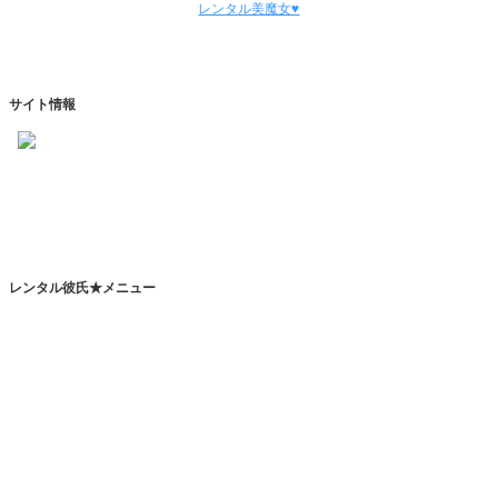
レンタル美魔女♥
サイト情報
https://www.kareshihaken.com
info@kareshihaken.com
レンタル彼氏★メニュー
トップページ
レンタル彼氏とは
レンタルカレシとは？
恋人代行サービスとは？
その他のサービスとは？