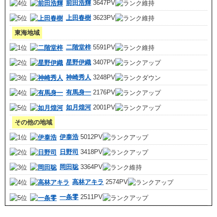
前田浩輝
3647PV
上田春樹
3623PV
東海地域
二階堂梓
5591PV
星野伊織
3407PV
神崎秀人
3248PV
有馬身一
2176PV
如月煌河
2001PV
その他の地域
伊泰浩
5012PV
日野司
3418PV
岡田聡
3364PV
高林アキラ
2574PV
一条零
2511PV