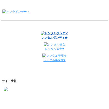
1/5～1/11
オンラインデート
レンタル彼氏と148回の通常デートがありました。
レンタル彼氏と3回のオンラインデートがありました。
12/29～1/4
レンタル彼氏と134回の通常デートがありました。
関連サイト
レンタル彼氏と0回のオンラインデートがありました。
週間デート状況2018-2025
レンタルダンディ★
レンタル彼女♥
レンタル美魔女♥
サイト情報
https://www.kareshihaken.com
info@kareshihaken.com