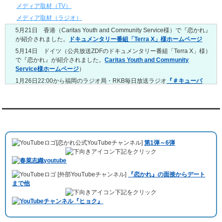
4/20～4/26
メディア取材（TV）
レンタル彼氏と159回の通常デートがありました。
メディア取材（ラジオ）
レンタル彼氏と3回のオンラインデートがありました。
5月21日 香港（Caritas Youth and Community Service様）で『恋かれ』
4/13～4/19
が紹介されました。
ドキュメンタリー番組「Terra X」様ホームページ
レンタル彼氏と165回の通常デートがありました。
レンタル彼氏と2回のオンラインデートがありました。
5月14日 ドイツ（公共放送ZDFのドキュメンタリー番組「Terra X」様）
で『恋かれ』が紹介されました。
Caritas Youth and Community
4/6～4/12
Service様ホームページ
）
レンタル彼氏と160回の通常デートがありました。
レンタル彼氏と1回のオンラインデートがありました。
1月26日22:00から福岡のラジオ局・RKB毎日放送ラジオ
『＃キューパ
レ 服部さやかのシュンすぎ』
で『恋かれ』が紹介されました。、
【22
3/30～4/5
時今夜の活！】（実際の音声）
のコーナーで福岡よしもとの服部さやか
レンタル彼氏と168回の通常デートがありました。
さんの軽快な語り口調で、事務局児玉がレンタル彼氏のエピソードなど
レンタル彼氏と2回のオンラインデートがありました。
を語りました。
YouTubeチャンネル
3/23～3/29
10月11日 ドイツ最大規模のテレビ局
「RTL」
で レンタル彼氏が取材され
レンタル彼氏と175回の通常デートがありました。
ました。レポーターはRTL局カロリナ
「Karolina Kaminska」
さん。ハ
レンタル彼氏と3回のオンラインデートがありました。
[恋かれ公式YouTubeチャンネル]
第1弾～6弾
チ公前集合→
Umami Burger（青山店）
→表参道の約3時間のデートを楽
3/16～3/22
下記をクリック
しみました。
レンタル彼氏と182回の通常デートがありました。
10月3日 YouTubeチャンネル
「もえこは72kg」
でレンタル彼氏をご利用
レンタル彼氏と2回のオンラインデートがありました。
[外部YouTubeチャンネル]
『恋かれ』の面接からデート
いただきました。大阪海遊館デートで
立花理(27)
くんがレンタルされまし
3/9～3/15
まで他
た。
レンタル彼氏と191回の通常デートがありました。
下記をクリック
ABEMA「声優と夜あそび繋」で取材依頼されました。
レンタル彼氏と3回のオンラインデートがありました。
おすすめ情報サービス「mybest」
で紹介されました。
3/2～3/8
レンタル彼氏と152回の通常デートがありました。
九州朝日放送『土曜もアサデス。』に取り上げられました。