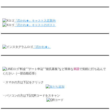
レンタル彼氏と2回のオンラインデートがありました。
月城すみれくん『よ～いドん！となりの人間国宝』に出演されました。
2/23～3/1
月城すみれくん『すっきり』に出演されました。
『恋かれ★』公式X
レンタル彼氏と166回の通常デートがありました。
月城すみれくん『ますだおかだのオモログ』に出演されました。
レンタル彼氏と1回のオンラインデートがありました。
『恋かれ★』キャスト入店案内
2/16～2/22
『恋かれ★』キャストのポスト
レンタル彼氏と161回の通常デートがありました。
レンタル彼氏と2回のオンラインデートがありました。
『恋かれ★』公式Instagram
2/9～2/15
レンタル彼氏と185回の通常デートがありました。
『恋かれ★』
レンタル彼氏と3回のオンラインデートがありました。
2/2～2/8
レンタル彼氏と158回の通常デートがありました。
『恋かれ★』公式LINEでお問合せ
レンタル彼氏と2回のオンラインデートがありました。
1/26～2/1
"料金" "デート申込" "彼氏募集"など簡単な
単語
で気軽に打ち込んで
レンタル彼氏と166回の通常デートがありました。
ください（一部自動応答）
レンタル彼氏と1回のオンラインデートがありました。
・スマホの方は下記をクリック
1/19～1/25
レンタル彼氏と162回の通常デートがありました。
レンタル彼氏と3回のオンラインデートがありました。
・パソコンの方は下記QRコードをスキャン
1/12～1/18
レンタル彼氏と155回の通常デートがありました。
レンタル彼氏と2回のオンラインデートがありました。