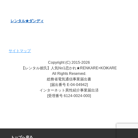
レンタル彼女『恋かの♥』
レンタル♥美魔女
レンタル★ダンディ
サイトマップ
Copyright (C) 2015-2026
【レンタル彼氏】人気No1恋かれ★RENKARE×KOIKARE
All Rights Reserved.
総務省電気通信事業届出書
[届出番号 E-04-04942]
インターネット異性紹介事業届出済
[受理番号 6124-0024-000]
トップへ戻る