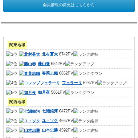
会員情報の変更はこちらから
アクセスランキング 集計期間:7月1日～31日
関東地域
北村蒼太
8742PV
藤山春
6842PV
春菜志織
6662PV
フェラーリ
6267PV
如月夜
5861PV
関西地域
七瀬銀河
6472PV
ユ・ソク
4667PV
山本忠勝
4592PV