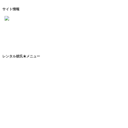
サイト情報
https://www.kareshihaken.com
info@kareshihaken.com
レンタル彼氏★メニュー
トップページ
レンタル彼氏とは
レンタルカレシとは？
恋人代行サービスとは？
その他のサービスとは？
レンタル彼氏一覧