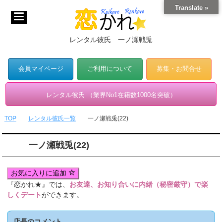
Translate »
レンタル彼氏 一ノ瀬戦兎
会員マイページ
ご利用について
募集・お問合せ
レンタル彼氏 （業界No1在籍数1000名突破）
TOP
レンタル彼氏一覧
一ノ瀬戦兎(22)
一ノ瀬戦兎(22)
お気に入りに追加
『恋かれ★』では、
お友達、お知り合いに内緒（秘密厳守）で楽
しくデート
ができます。
店長のコメント