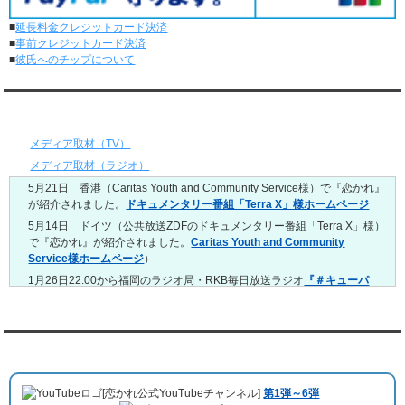
レンタル彼氏と2回のオンラインデートがありました。
■
延長料金クレジットカード決済
5/4～5/10
■
事前クレジットカード決済
レンタル彼氏と151回の通常デートがありました。
■
彼氏へのチップについて
レンタル彼氏と2回のオンラインデートがありました。
4/27～5/3
レンタル彼氏と155回の通常デートがありました。
メディア情報
レンタル彼氏と1回のオンラインデートがありました。
4/20～4/26
メディア取材（TV）
レンタル彼氏と159回の通常デートがありました。
メディア取材（ラジオ）
レンタル彼氏と3回のオンラインデートがありました。
5月21日 香港（Caritas Youth and Community Service様）で『恋かれ』
4/13～4/19
が紹介されました。
ドキュメンタリー番組「Terra X」様ホームページ
レンタル彼氏と165回の通常デートがありました。
レンタル彼氏と2回のオンラインデートがありました。
5月14日 ドイツ（公共放送ZDFのドキュメンタリー番組「Terra X」様）
で『恋かれ』が紹介されました。
Caritas Youth and Community
4/6～4/12
Service様ホームページ
）
レンタル彼氏と160回の通常デートがありました。
レンタル彼氏と1回のオンラインデートがありました。
1月26日22:00から福岡のラジオ局・RKB毎日放送ラジオ
『＃キューパ
レ 服部さやかのシュンすぎ』
で『恋かれ』が紹介されました。、
【22
3/30～4/5
時今夜の活！】（実際の音声）
のコーナーで福岡よしもとの服部さやか
レンタル彼氏と168回の通常デートがありました。
さんの軽快な語り口調で、事務局児玉がレンタル彼氏のエピソードなど
レンタル彼氏と2回のオンラインデートがありました。
を語りました。
YouTubeチャンネル
3/23～3/29
10月11日 ドイツ最大規模のテレビ局
「RTL」
で レンタル彼氏が取材され
レンタル彼氏と175回の通常デートがありました。
ました。レポーターはRTL局カロリナ
「Karolina Kaminska」
さん。ハ
レンタル彼氏と3回のオンラインデートがありました。
[恋かれ公式YouTubeチャンネル]
第1弾～6弾
チ公前集合→
Umami Burger（青山店）
→表参道の約3時間のデートを楽