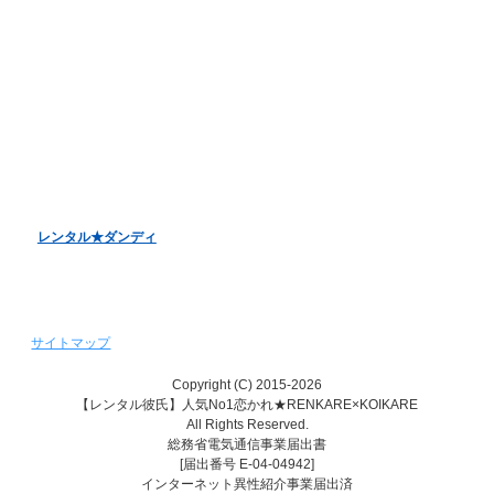
お客様アンケート
バレンタインデーキャンペーン
ホワイトデーキャンペーン
クリスマスデートキャンペーン
レンタル彼女『恋かの♥』
レンタル♥美魔女
レンタル★ダンディ
サイトマップ
Copyright (C) 2015-2026
【レンタル彼氏】人気No1恋かれ★RENKARE×KOIKARE
All Rights Reserved.
総務省電気通信事業届出書
[届出番号 E-04-04942]
インターネット異性紹介事業届出済