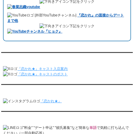
3/16～3/22
下記をクリック
しみました。
レンタル彼氏と182回の通常デートがありました。
10月3日 YouTubeチャンネル
「もえこは72kg」
でレンタル彼氏をご利用
レンタル彼氏と2回のオンラインデートがありました。
[外部YouTubeチャンネル]
『恋かれ』の面接からデート
いただきました。大阪海遊館デートで
立花理(27)
くんがレンタルされまし
3/9～3/15
まで他
た。
レンタル彼氏と191回の通常デートがありました。
下記をクリック
ABEMA「声優と夜あそび繋」で取材依頼されました。
レンタル彼氏と3回のオンラインデートがありました。
おすすめ情報サービス「mybest」
で紹介されました。
3/2～3/8
レンタル彼氏と152回の通常デートがありました。
九州朝日放送『土曜もアサデス。』に取り上げられました。
レンタル彼氏と2回のオンラインデートがありました。
月城すみれくん『よ～いドん！となりの人間国宝』に出演されました。
2/23～3/1
月城すみれくん『すっきり』に出演されました。
『恋かれ★』公式X
レンタル彼氏と166回の通常デートがありました。
月城すみれくん『ますだおかだのオモログ』に出演されました。
レンタル彼氏と1回のオンラインデートがありました。
『恋かれ★』キャスト入店案内
2/16～2/22
『恋かれ★』キャストのポスト
レンタル彼氏と161回の通常デートがありました。
レンタル彼氏と2回のオンラインデートがありました。
『恋かれ★』公式Instagram
2/9～2/15
レンタル彼氏と185回の通常デートがありました。
『恋かれ★』
レンタル彼氏と3回のオンラインデートがありました。
2/2～2/8
レンタル彼氏と158回の通常デートがありました。
『恋かれ★』公式LINEでお問合せ
レンタル彼氏と2回のオンラインデートがありました。
1/26～2/1
"料金" "デート申込" "彼氏募集"など簡単な
単語
で気軽に打ち込んで
レンタル彼氏と166回の通常デートがありました。
ください（一部自動応答）