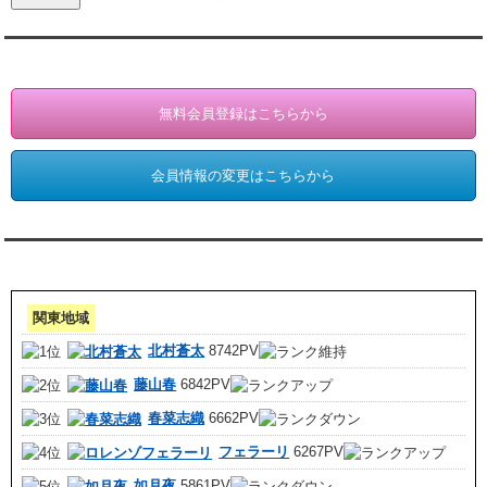
会員登録・情報変更（お客様専用）
無料会員登録はこちらから
会員情報の変更はこちらから
アクセスランキング 集計期間:7月1日～31日
関東地域
北村蒼太
8742PV
藤山春
6842PV
春菜志織
6662PV
フェラーリ
6267PV
如月夜
5861PV