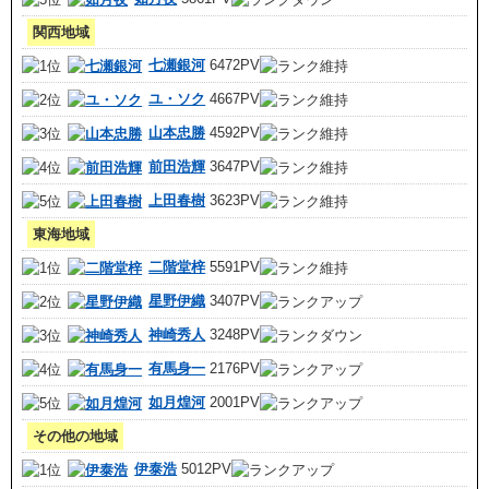
関西地域
七瀬銀河
6472PV
ユ・ソク
4667PV
山本忠勝
4592PV
前田浩輝
3647PV
上田春樹
3623PV
東海地域
二階堂梓
5591PV
星野伊織
3407PV
神崎秀人
3248PV
有馬身一
2176PV
如月煌河
2001PV
その他の地域
伊泰浩
5012PV