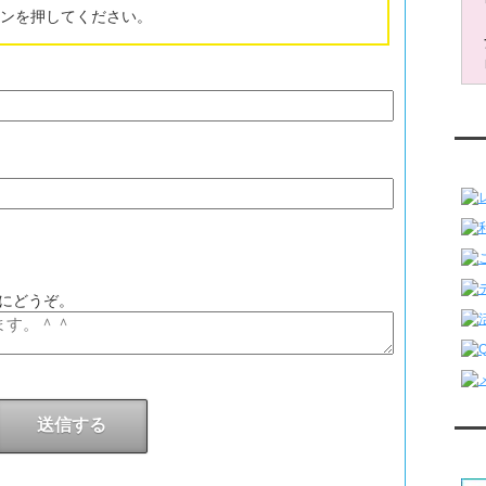
ンを押してください。
。。。
レ
う
にどうぞ。
対