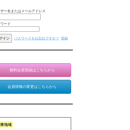
員ログイン（お客様専用）
ーザー名またはメールアドレス
スワード
パスワードをお忘れですか？
登録
員登録・情報変更（お客様専用）
無料会員登録はこちらから
会員情報の変更はこちらから
クセスランキング 集計期間:7月1日～31日
関東地域