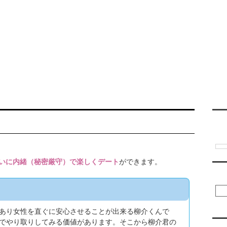
ご利用について
レンタル彼氏一覧
レンタル彼氏募集
翻訳
いに内緒（秘密厳守）で楽しくデート
ができます。
彼
あり女性を直ぐに安心させることが出来る柳介くんで
でやり取りしてみる価値があります。そこから柳介君の