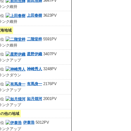
前田浩輝
3647PV
上田春樹
3623PV
東海地域
二階堂梓
5591PV
星野伊織
3407PV
神崎秀人
3248PV
有馬身一
2176PV
如月煌河
2001PV
その他の地域
伊泰浩
5012PV