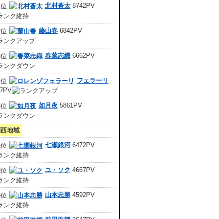
北村蒼太
8742PV
藤山春
6842PV
春菜志織
6662PV
フェラーリ
67PV
如月夜
5861PV
関西地域
七瀬銀河
6472PV
ユ・ソク
4667PV
山本忠勝
4592PV