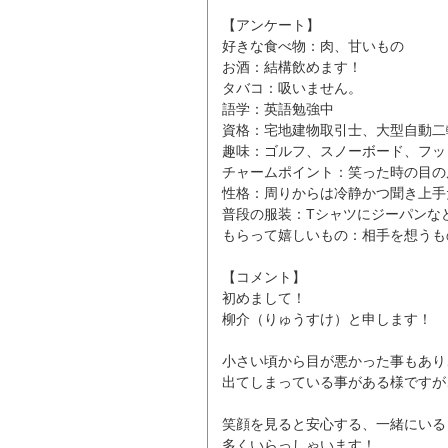
【アンケート】
好きな食べ物：肉、甘いもの
お酒：結構飲めます！
タバコ：吸いません。
語学：英語勉強中
資格：宅地建物取引士、大型自動二
趣味：ゴルフ、スノーボード、フッ
チャームポイント：笑った時の目の
性格：周りからは冷静かつ聞き上手
普段の服装：Tシャツにジーパンな
もらって嬉しいもの：相手を想うも
【コメント】
初めまして！
柳介（りゅうすけ）と申します！
小さい頃から目が悪かった事もあり
出てしまっている事がある様ですが
笑顔を見ると安心する、一緒にいる
多くいらっしゃいます！