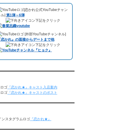
5/11～5/17
した。、
【22時今夜の活！】（実際の音
レンタル彼氏と164回の通常デートがあり
[恋かれ公式YouTubeチャン
声）
のコーナーで福岡よしもとの服部さや
ました。
ネル]
第1弾～6弾
かさんの軽快な語り口調で、事務局児玉が
レンタル彼氏と2回のオンラインデートがあ
下記をクリック
レンタル彼氏のエピソードなどを語りまし
りました。
た。
5/4～5/10
10月11日 ドイツ最大規模のテレビ局
[外部YouTubeチャンネル]
レンタル彼氏と151回の通常デートがあり
「RTL」
で レンタル彼氏が取材されまし
『恋かれ』の面接からデートまで他
ました。
た。レポーターはRTL局カロリナ
下記をクリック
レンタル彼氏と2回のオンラインデートがあ
「Karolina Kaminska」
さん。ハチ公前集
りました。
合→
Umami Burger（青山店）
→表参道の
4/27～5/3
約3時間のデートを楽しみました。
レンタル彼氏と155回の通常デートがあり
10月3日 YouTubeチャンネル
「もえこは
ました。
72kg」
でレンタル彼氏をご利用いただきま
レンタル彼氏と1回のオンラインデートがあ
恋かれ★』公式X
した。大阪海遊館デートで
立花理(27)
くん
りました。
がレンタルされました。
『恋かれ★』キャスト入店案内
4/20～4/26
ABEMA「声優と夜あそび繋」で取材依頼さ
『恋かれ★』キャストのポスト
レンタル彼氏と159回の通常デートがあり
れました。
ました。
おすすめ情報サービス「mybest」
で紹介さ
レンタル彼氏と3回のオンラインデートがあ
れました。
かれ★』公式Instagram
りました。
九州朝日放送『土曜もアサデス。』に取り
4/13～4/19
『恋かれ★』
上げられました。
レンタル彼氏と165回の通常デートがあり
ました。
月城すみれくん『よ～いドん！となりの人
レンタル彼氏と2回のオンラインデートがあ
間国宝』に出演されました。