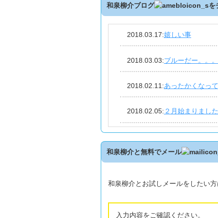
和泉柳介ブログ
を
2018.03.17
:
嬉しい事
2018.03.03
:
ブルーだー。。
2018.02.11
:
あったかくなっ
2018.02.05
:
２月始まりまし
2018.01.28
:
手術ー。。。。
和泉柳介と無料でメール
2018.01.22
:
大雪注意！！
和泉柳介とお試しメールをしたい方
2018.01.08
:
仕事始めです！
2018.01.01
:
年末年始はいか
入力内容をご確認ください。