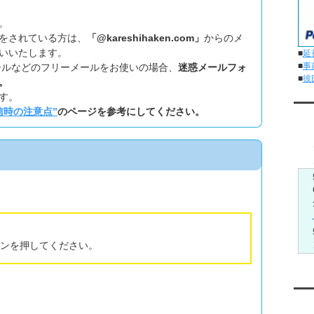
。
をされている方は、
「@kareshihaken.com」
からのメ
いいたします。
■
延
■
事
ookメールなどのフリーメールをお使いの場合、
迷惑メールフォ
■
彼
。
す。
信時の注意点”
のページを参考にしてください。
メ
ンを押してください。
Yo