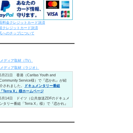
ました。
レンタル彼氏と4回のオンラインデートがあ
りました。
6/8～6/14
長料金クレジットカード決済
レンタル彼氏と161回の通常デートがあり
前クレジットカード決済
ました。
氏へのチップについて
レンタル彼氏と3回のオンラインデートがあ
りました。
ディア情報
6/1～6/7
レンタル彼氏と165回の通常デートがあり
メディア取材（TV）
ました。
レンタル彼氏と2回のオンラインデートがあ
メディア取材（ラジオ）
りました。
5月21日 香港（Caritas Youth and
5/25～5/31
Community Service様）で『恋かれ』が紹
レンタル彼氏と172回の通常デートがあり
介されました。
ドキュメンタリー番組
ました。
「Terra X」様ホームページ
レンタル彼氏と0回のオンラインデートがあ
5月14日 ドイツ（公共放送ZDFのドキュメ
りました。
ンタリー番組「Terra X」様）で『恋かれ』
5/18～5/24
が紹介されました。
Caritas Youth and
レンタル彼氏と153回の通常デートがあり
Community Service様ホームページ
）
ました。
1月26日22:00から福岡のラジオ局・RKB毎
レンタル彼氏と1回のオンラインデートがあ
日放送ラジオ
『＃キューパレ 服部さやか
uTubeチャンネル
りました。
のシュンすぎ』
で『恋かれ』が紹介されま