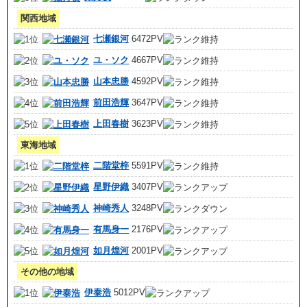
関西地域
七瀬銀河
6472PV
ユ・ソク
4667PV
山本忠勝
4592PV
前田浩輝
3647PV
上田春樹
3623PV
東海地域
二階堂梓
5591PV
星野伊織
3407PV
神崎秀人
3248PV
有馬身一
2176PV
如月煌河
2001PV
その他の地域
伊泰浩
5012PV