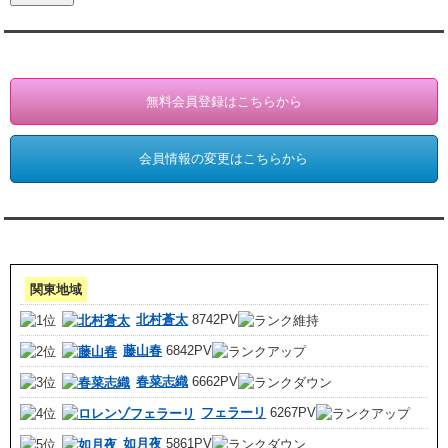
会員登録・情報変更（お客様専用）
無料会員登録はこちらから
会員情報の変更はこちらから
アクセスランキング 集計期間:7月1日～31日
関東地域
北村蒼太
8742PV
藤山春
6842PV
春菜志織
6662PV
フェラーリ
6267PV
如月夜
5861PV