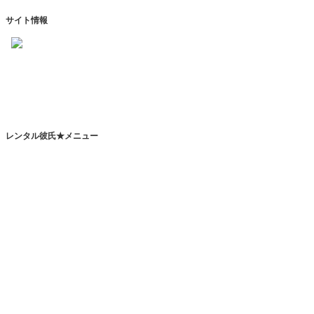
サイト情報
https://www.kareshihaken.com
info@kareshihaken.com
レンタル彼氏★メニュー
トップページ
レンタル彼氏とは
レンタルカレシとは？
恋人代行サービスとは？
その他のサービスとは？
レンタル彼氏一覧