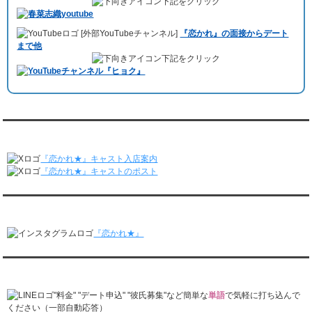
3/16～3/22
下記をクリック
しみました。
レンタル彼氏と182回の通常デートがありました。
10月3日 YouTubeチャンネル
「もえこは72kg」
でレンタル彼氏をご利用
レンタル彼氏と2回のオンラインデートがありました。
[外部YouTubeチャンネル]
『恋かれ』の面接からデート
いただきました。大阪海遊館デートで
立花理(27)
くんがレンタルされまし
3/9～3/15
まで他
た。
レンタル彼氏と191回の通常デートがありました。
下記をクリック
ABEMA「声優と夜あそび繋」で取材依頼されました。
レンタル彼氏と3回のオンラインデートがありました。
おすすめ情報サービス「mybest」
で紹介されました。
3/2～3/8
レンタル彼氏と152回の通常デートがありました。
九州朝日放送『土曜もアサデス。』に取り上げられました。
レンタル彼氏と2回のオンラインデートがありました。
月城すみれくん『よ～いドん！となりの人間国宝』に出演されました。
2/23～3/1
月城すみれくん『すっきり』に出演されました。
『恋かれ★』公式X
レンタル彼氏と166回の通常デートがありました。
月城すみれくん『ますだおかだのオモログ』に出演されました。
レンタル彼氏と1回のオンラインデートがありました。
『恋かれ★』キャスト入店案内
2/16～2/22
『恋かれ★』キャストのポスト
レンタル彼氏と161回の通常デートがありました。
レンタル彼氏と2回のオンラインデートがありました。
『恋かれ★』公式Instagram
2/9～2/15
レンタル彼氏と185回の通常デートがありました。
『恋かれ★』
レンタル彼氏と3回のオンラインデートがありました。
2/2～2/8
レンタル彼氏と158回の通常デートがありました。
『恋かれ★』公式LINEでお問合せ
レンタル彼氏と2回のオンラインデートがありました。
1/26～2/1
"料金" "デート申込" "彼氏募集"など簡単な
単語
で気軽に打ち込んで
レンタル彼氏と166回の通常デートがありました。
ください（一部自動応答）