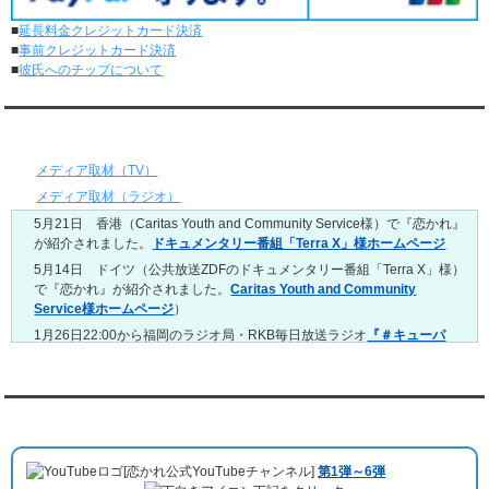
レンタル彼氏と2回のオンラインデートがありました。
■
延長料金クレジットカード決済
5/4～5/10
■
事前クレジットカード決済
レンタル彼氏と151回の通常デートがありました。
■
彼氏へのチップについて
レンタル彼氏と2回のオンラインデートがありました。
4/27～5/3
レンタル彼氏と155回の通常デートがありました。
メディア情報
レンタル彼氏と1回のオンラインデートがありました。
4/20～4/26
メディア取材（TV）
レンタル彼氏と159回の通常デートがありました。
メディア取材（ラジオ）
レンタル彼氏と3回のオンラインデートがありました。
5月21日 香港（Caritas Youth and Community Service様）で『恋かれ』
4/13～4/19
が紹介されました。
ドキュメンタリー番組「Terra X」様ホームページ
レンタル彼氏と165回の通常デートがありました。
レンタル彼氏と2回のオンラインデートがありました。
5月14日 ドイツ（公共放送ZDFのドキュメンタリー番組「Terra X」様）
で『恋かれ』が紹介されました。
Caritas Youth and Community
4/6～4/12
Service様ホームページ
）
レンタル彼氏と160回の通常デートがありました。
レンタル彼氏と1回のオンラインデートがありました。
1月26日22:00から福岡のラジオ局・RKB毎日放送ラジオ
『＃キューパ
レ 服部さやかのシュンすぎ』
で『恋かれ』が紹介されました。、
【22
3/30～4/5
時今夜の活！】（実際の音声）
のコーナーで福岡よしもとの服部さやか
レンタル彼氏と168回の通常デートがありました。
さんの軽快な語り口調で、事務局児玉がレンタル彼氏のエピソードなど
レンタル彼氏と2回のオンラインデートがありました。
を語りました。
YouTubeチャンネル
3/23～3/29
10月11日 ドイツ最大規模のテレビ局
「RTL」
で レンタル彼氏が取材され
レンタル彼氏と175回の通常デートがありました。
ました。レポーターはRTL局カロリナ
「Karolina Kaminska」
さん。ハ
レンタル彼氏と3回のオンラインデートがありました。
[恋かれ公式YouTubeチャンネル]
第1弾～6弾
チ公前集合→
Umami Burger（青山店）
→表参道の約3時間のデートを楽