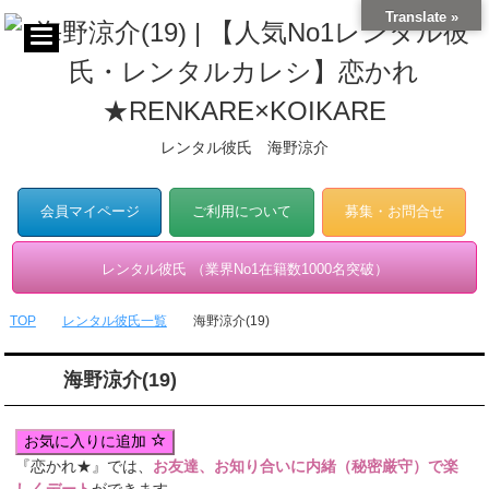
Translate »
レンタル彼氏 海野涼介
会員マイページ
ご利用について
募集・お問合せ
レンタル彼氏 （業界No1在籍数1000名突破）
TOP
レンタル彼氏一覧
海野涼介(19)
海野涼介(19)
お気に入りに追加
『恋かれ★』では、
お友達、お知り合いに内緒（秘密厳守）で楽