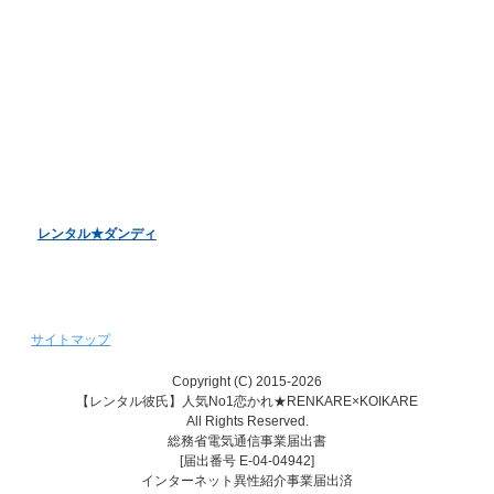
お客様アンケート
バレンタインデーキャンペーン
ホワイトデーキャンペーン
クリスマスデートキャンペーン
レンタル彼女『恋かの♥』
レンタル♥美魔女
レンタル★ダンディ
サイトマップ
Copyright (C) 2015-2026
【レンタル彼氏】人気No1恋かれ★RENKARE×KOIKARE
All Rights Reserved.
総務省電気通信事業届出書
[届出番号 E-04-04942]
インターネット異性紹介事業届出済