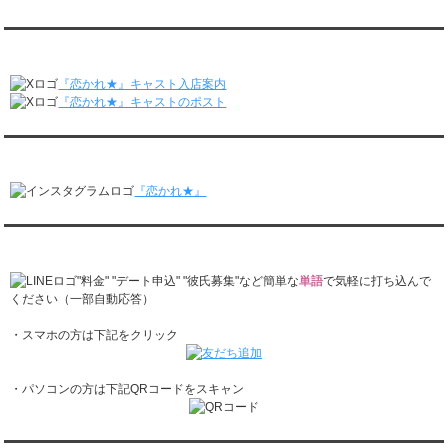
レンタル彼氏と2回のオンラインデートがありました。
月城すみれくん『よ～いドん！となりの人間国宝』に出演されました。
2/23～3/1
月城すみれくん『すっきり』に出演されました。
『恋かれ★』公式X
レンタル彼氏と166回の通常デートがありました。
月城すみれくん『ますだおかだのオモログ』に出演されました。
レンタル彼氏と1回のオンラインデートがありました。
『恋かれ★』キャスト入店案内
2/16～2/22
『恋かれ★』キャストのポスト
レンタル彼氏と161回の通常デートがありました。
レンタル彼氏と2回のオンラインデートがありました。
『恋かれ★』公式Instagram
2/9～2/15
レンタル彼氏と185回の通常デートがありました。
『恋かれ★』
レンタル彼氏と3回のオンラインデートがありました。
2/2～2/8
レンタル彼氏と158回の通常デートがありました。
『恋かれ★』公式LINEでお問合せ
レンタル彼氏と2回のオンラインデートがありました。
1/26～2/1
"料金" "デート申込" "彼氏募集"など簡単な
単語
で気軽に打ち込んで
レンタル彼氏と166回の通常デートがありました。
ください（一部自動応答）
レンタル彼氏と1回のオンラインデートがありました。
・スマホの方は下記をクリック
1/19～1/25
レンタル彼氏と162回の通常デートがありました。
レンタル彼氏と3回のオンラインデートがありました。
・パソコンの方は下記QRコードをスキャン
1/12～1/18
レンタル彼氏と155回の通常デートがありました。
レンタル彼氏と2回のオンラインデートがありました。