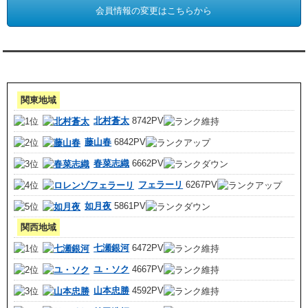
会員情報の変更はこちらから
アクセスランキング 集計期間:7月1日～31日
関東地域
北村蒼太
8742PV
藤山春
6842PV
春菜志織
6662PV
フェラーリ
6267PV
如月夜
5861PV
関西地域
七瀬銀河
6472PV
ユ・ソク
4667PV
山本忠勝
4592PV