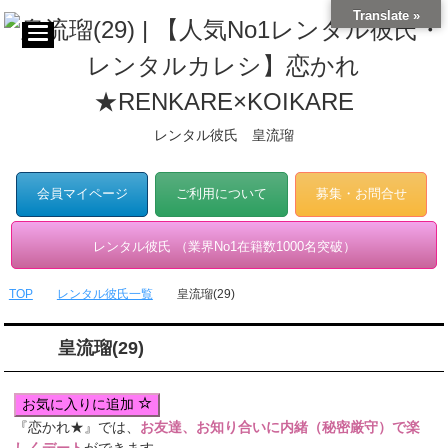
Translate »
レンタル彼氏 皇流瑠
会員マイページ
ご利用について
募集・お問合せ
レンタル彼氏 （業界No1在籍数1000名突破）
TOP
レンタル彼氏一覧
皇流瑠(29)
皇流瑠(29)
お気に入りに追加
『恋かれ★』では、
お友達、お知り合いに内緒（秘密厳守）で楽