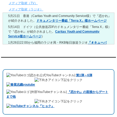
4/20～4/26
メディア取材（TV）
レンタル彼氏と159回の通常デートがありました。
メディア取材（ラジオ）
レンタル彼氏と3回のオンラインデートがありました。
5月21日 香港（Caritas Youth and Community Service様）で『恋かれ』
4/13～4/19
が紹介されました。
ドキュメンタリー番組「Terra X」様ホームページ
レンタル彼氏と165回の通常デートがありました。
レンタル彼氏と2回のオンラインデートがありました。
5月14日 ドイツ（公共放送ZDFのドキュメンタリー番組「Terra X」様）
で『恋かれ』が紹介されました。
Caritas Youth and Community
4/6～4/12
Service様ホームページ
）
レンタル彼氏と160回の通常デートがありました。
レンタル彼氏と1回のオンラインデートがありました。
1月26日22:00から福岡のラジオ局・RKB毎日放送ラジオ
『＃キューパ
レ 服部さやかのシュンすぎ』
で『恋かれ』が紹介されました。、
【22
3/30～4/5
時今夜の活！】（実際の音声）
のコーナーで福岡よしもとの服部さやか
レンタル彼氏と168回の通常デートがありました。
さんの軽快な語り口調で、事務局児玉がレンタル彼氏のエピソードなど
レンタル彼氏と2回のオンラインデートがありました。
を語りました。
YouTubeチャンネル
3/23～3/29
10月11日 ドイツ最大規模のテレビ局
「RTL」
で レンタル彼氏が取材され
レンタル彼氏と175回の通常デートがありました。
ました。レポーターはRTL局カロリナ
「Karolina Kaminska」
さん。ハ
レンタル彼氏と3回のオンラインデートがありました。
[恋かれ公式YouTubeチャンネル]
第1弾～6弾
チ公前集合→
Umami Burger（青山店）
→表参道の約3時間のデートを楽
3/16～3/22
下記をクリック
しみました。
レンタル彼氏と182回の通常デートがありました。
10月3日 YouTubeチャンネル
「もえこは72kg」
でレンタル彼氏をご利用
レンタル彼氏と2回のオンラインデートがありました。
[外部YouTubeチャンネル]
『恋かれ』の面接からデート
いただきました。大阪海遊館デートで
立花理(27)
くんがレンタルされまし
3/9～3/15
まで他
た。
レンタル彼氏と191回の通常デートがありました。
下記をクリック
ABEMA「声優と夜あそび繋」で取材依頼されました。
レンタル彼氏と3回のオンラインデートがありました。
おすすめ情報サービス「mybest」
で紹介されました。
3/2～3/8
レンタル彼氏と152回の通常デートがありました。
九州朝日放送『土曜もアサデス。』に取り上げられました。