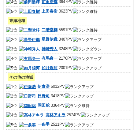
前田浩輝
3647PV
上田春樹
3623PV
東海地域
二階堂梓
5591PV
星野伊織
3407PV
神崎秀人
3248PV
有馬身一
2176PV
如月煌河
2001PV
その他の地域
伊泰浩
5012PV
日野司
3418PV
岡田聡
3364PV
高林アキラ
2574PV
一条零
2511PV