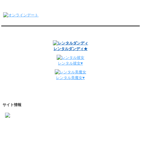
1/5～1/11
オンラインデート
レンタル彼氏と148回の通常デートがありました。
レンタル彼氏と3回のオンラインデートがありました。
12/29～1/4
レンタル彼氏と134回の通常デートがありました。
関連サイト
レンタル彼氏と0回のオンラインデートがありました。
週間デート状況2018-2025
レンタルダンディ★
レンタル彼女♥
レンタル美魔女♥
サイト情報
https://www.kareshihaken.com
info@kareshihaken.com