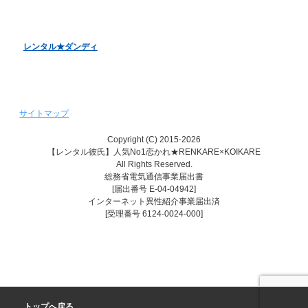
レンタル彼女『恋かの♥』
レンタル♥美魔女
レンタル★ダンディ
サイトマップ
Copyright (C) 2015-2026
【レンタル彼氏】人気No1恋かれ★RENKARE×KOIKARE
All Rights Reserved.
総務省電気通信事業届出書
[届出番号 E-04-04942]
インターネット異性紹介事業届出済
[受理番号 6124-0024-000]
トップへ戻る