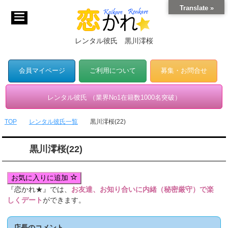
Translate »
レンタル彼氏 黒川澪桜
会員マイページ
ご利用について
募集・お問合せ
レンタル彼氏 （業界No1在籍数1000名突破）
TOP
レンタル彼氏一覧
黒川澪桜(22)
黒川澪桜(22)
お気に入りに追加
『恋かれ★』では、
お友達、お知り合いに内緒（秘密厳守）で楽
しくデート
ができます。
店長のコメント