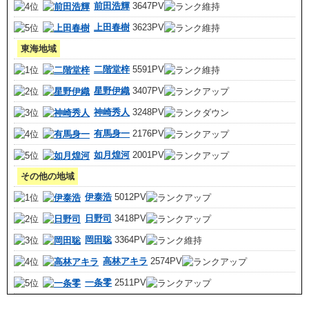
前田浩輝
3647PV
上田春樹
3623PV
東海地域
二階堂梓
5591PV
星野伊織
3407PV
神崎秀人
3248PV
有馬身一
2176PV
如月煌河
2001PV
その他の地域
伊泰浩
5012PV
日野司
3418PV
岡田聡
3364PV
高林アキラ
2574PV
一条零
2511PV