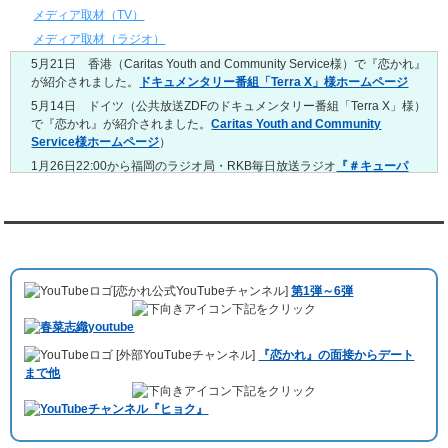
4/20～4/26
メディア取材（TV）
レンタル彼氏と159回の通常デートがありました。
メディア取材（ラジオ）
レンタル彼氏と3回のオンラインデートがありました。
5月21日 香港（Caritas Youth and Community Service様）で『恋かれ』
4/13～4/19
が紹介されました。
ドキュメンタリー番組「Terra X」様ホームページ
レンタル彼氏と165回の通常デートがありました。
レンタル彼氏と2回のオンラインデートがありました。
5月14日 ドイツ（公共放送ZDFのドキュメンタリー番組「Terra X」様）
で『恋かれ』が紹介されました。
Caritas Youth and Community
4/6～4/12
Service様ホームページ
）
レンタル彼氏と160回の通常デートがありました。
レンタル彼氏と1回のオンラインデートがありました。
1月26日22:00から福岡のラジオ局・RKB毎日放送ラジオ
『＃キューパ
レ 服部さやかのシュンすぎ』
で『恋かれ』が紹介されました。、
【22
3/30～4/5
時今夜の活！】（実際の音声）
のコーナーで福岡よしもとの服部さやか
レンタル彼氏と168回の通常デートがありました。
さんの軽快な語り口調で、事務局児玉がレンタル彼氏のエピソードなど
レンタル彼氏と2回のオンラインデートがありました。
を語りました。
YouTubeチャンネル
3/23～3/29
10月11日 ドイツ最大規模のテレビ局
「RTL」
で レンタル彼氏が取材され
レンタル彼氏と175回の通常デートがありました。
ました。レポーターはRTL局カロリナ
「Karolina Kaminska」
さん。ハ
レンタル彼氏と3回のオンラインデートがありました。
[恋かれ公式YouTubeチャンネル]
第1弾～6弾
チ公前集合→
Umami Burger（青山店）
→表参道の約3時間のデートを楽
3/16～3/22
下記をクリック
しみました。
レンタル彼氏と182回の通常デートがありました。
10月3日 YouTubeチャンネル
「もえこは72kg」
でレンタル彼氏をご利用
レンタル彼氏と2回のオンラインデートがありました。
[外部YouTubeチャンネル]
『恋かれ』の面接からデート
いただきました。大阪海遊館デートで
立花理(27)
くんがレンタルされまし
3/9～3/15
まで他
た。
レンタル彼氏と191回の通常デートがありました。
下記をクリック
ABEMA「声優と夜あそび繋」で取材依頼されました。
レンタル彼氏と3回のオンラインデートがありました。
おすすめ情報サービス「mybest」
で紹介されました。
3/2～3/8
レンタル彼氏と152回の通常デートがありました。