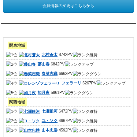
会員情報の変更はこちらから
アクセスランキング 集計期間:7月1日～31日
関東地域
北村蒼太
8742PV
藤山春
6842PV
春菜志織
6662PV
フェラーリ
6267PV
如月夜
5861PV
関西地域
七瀬銀河
6472PV
ユ・ソク
4667PV
山本忠勝
4592PV