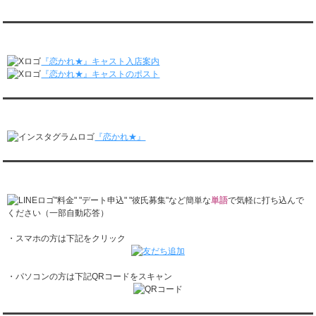
九州朝日放送『土曜もアサデス。』に取り上げられました。
レンタル彼氏と2回のオンラインデートがありました。
月城すみれくん『よ～いドん！となりの人間国宝』に出演されました。
2/23～3/1
月城すみれくん『すっきり』に出演されました。
『恋かれ★』公式X
レンタル彼氏と166回の通常デートがありました。
月城すみれくん『ますだおかだのオモログ』に出演されました。
レンタル彼氏と1回のオンラインデートがありました。
『恋かれ★』キャスト入店案内
2/16～2/22
『恋かれ★』キャストのポスト
レンタル彼氏と161回の通常デートがありました。
レンタル彼氏と2回のオンラインデートがありました。
『恋かれ★』公式Instagram
2/9～2/15
レンタル彼氏と185回の通常デートがありました。
『恋かれ★』
レンタル彼氏と3回のオンラインデートがありました。
2/2～2/8
レンタル彼氏と158回の通常デートがありました。
『恋かれ★』公式LINEでお問合せ
レンタル彼氏と2回のオンラインデートがありました。
1/26～2/1
"料金" "デート申込" "彼氏募集"など簡単な
単語
で気軽に打ち込んで
レンタル彼氏と166回の通常デートがありました。
ください（一部自動応答）
レンタル彼氏と1回のオンラインデートがありました。
・スマホの方は下記をクリック
1/19～1/25
レンタル彼氏と162回の通常デートがありました。
レンタル彼氏と3回のオンラインデートがありました。
・パソコンの方は下記QRコードをスキャン
1/12～1/18
レンタル彼氏と155回の通常デートがありました。
レンタル彼氏と2回のオンラインデートがありました。