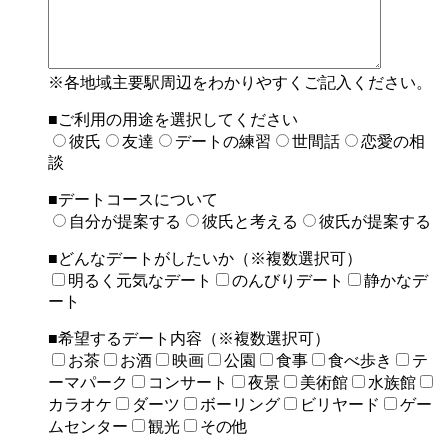
※各地域主要駅周辺をわかりやすくご記入ください。
■ご利用の用途を選択してください
彼氏
友達
デートの練習
世間話
恋愛の相
談
■デートコースについて
自分が提案する
彼氏と考える
彼氏が提案する
■どんなデートがしたいか（※複数選択可）
明るく元気なデート
のんびりデート
静かなデ
ート
■希望するデート内容（※複数選択可）
お茶
お酒
映画
公園
食事
食べ歩き
テ
ーマパーク
コンサート
夜景
美術館
水族館
カラオケ
ダーツ
ボーリング
ビリヤード
ゲー
ムセンター
観光
その他