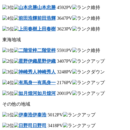
山本忠勝
4592PV
前田浩輝
3647PV
上田春樹
3623PV
東海地域
二階堂梓
5591PV
星野伊織
3407PV
神崎秀人
3248PV
有馬身一
2176PV
如月煌河
2001PV
その他の地域
伊泰浩
5012PV
日野司
3418PV