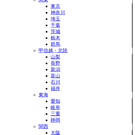
東京
神奈川
埼玉
千葉
茨城
栃木
群馬
甲信越・北陸
山梨
長野
新潟
富山
石川
福井
東海
愛知
岐阜
三重
静岡
関西
大阪