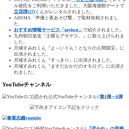
ル彼氏をご利用いただきました。大阪海遊館デートで
立花理(27)
くんがレンタルされました。
ABEMA「声優と夜あそび繋」で取材依頼されまし
た。
おすすめ情報サービス「mybest」
で紹介されました。
九州朝日放送『土曜もアサデス。』に取り上げられま
した。
月城すみれくん『よ～いドん！となりの人間国宝』に
出演されました。
月城すみれくん『すっきり』に出演されました。
月城すみれくん『ますだおかだのオモログ』に出演さ
れました。
YouTubeチャンネル
[恋かれ公式YouTubeチャンネル]
第1弾～6弾
下記をクリック
[外部YouTubeチャンネル]
『恋かれ』の面接