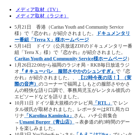
メディア取材（TV）
メディア取材（ラジオ）
5月21日 香港（Caritas Youth and Community Service
様）で『恋かれ』が紹介されました。
ドキュメンタリ
ー番組「Terra X」様ホームページ
5月14日 ドイツ（公共放送ZDFのドキュメンタリー番
組「Terra X」様）で『恋かれ』が紹介されました。
Caritas Youth and Community Service様ホームページ
）
1月26日22:00から福岡のラジオ局・RKB毎日放送ラジ
オ
『＃キューパレ 服部さやかのシュンすぎ』
で『恋
かれ』が紹介されました。、
【22時今夜の活！】（実
際の音声）
のコーナーで福岡よしもとの服部さやかさ
んの軽快な語り口調で、事務局児玉がレンタル彼氏の
エピソードなどを語りました。
10月11日 ドイツ最大規模のテレビ局
「RTL」
で レン
タル彼氏が取材されました。レポーターはRTL局カロ
リナ
「Karolina Kaminska」
さん。ハチ公前集合
→
Umami Burger（青山店）
→表参道の約3時間のデー
トを楽しみました。
10月3日 YouTubeチャンネル
「もえこは72kg」
でレンタ