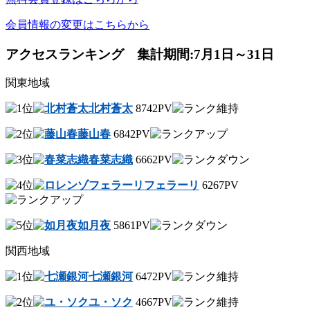
会員情報の変更はこちらから
アクセスランキング 集計期間:7月1日～31日
関東地域
北村蒼太
8742PV
藤山春
6842PV
春菜志織
6662PV
フェラーリ
6267PV
如月夜
5861PV
関西地域
七瀬銀河
6472PV
ユ・ソク
4667PV