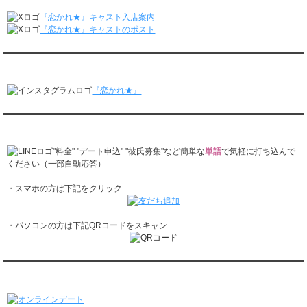
月城すみれくん『ますだおかだのオモログ』に出演されました。
レンタル彼氏と1回のオンラインデートがありました。
『恋かれ★』キャスト入店案内
2/16～2/22
『恋かれ★』キャストのポスト
レンタル彼氏と161回の通常デートがありました。
レンタル彼氏と2回のオンラインデートがありました。
『恋かれ★』公式Instagram
2/9～2/15
レンタル彼氏と185回の通常デートがありました。
『恋かれ★』
レンタル彼氏と3回のオンラインデートがありました。
2/2～2/8
レンタル彼氏と158回の通常デートがありました。
『恋かれ★』公式LINEでお問合せ
レンタル彼氏と2回のオンラインデートがありました。
1/26～2/1
"料金" "デート申込" "彼氏募集"など簡単な
単語
で気軽に打ち込んで
レンタル彼氏と166回の通常デートがありました。
ください（一部自動応答）
レンタル彼氏と1回のオンラインデートがありました。
・スマホの方は下記をクリック
1/19～1/25
レンタル彼氏と162回の通常デートがありました。
レンタル彼氏と3回のオンラインデートがありました。
・パソコンの方は下記QRコードをスキャン
1/12～1/18
レンタル彼氏と155回の通常デートがありました。
レンタル彼氏と2回のオンラインデートがありました。
1/5～1/11
オンラインデート
レンタル彼氏と148回の通常デートがありました。
レンタル彼氏と3回のオンラインデートがありました。