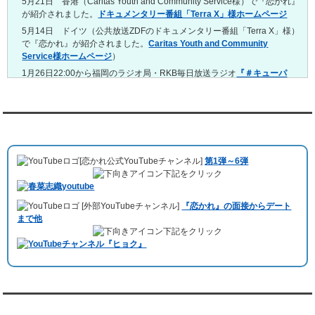
5月21日 香港（Caritas Youth and Community Service様）で『恋かれ』
4/13～4/19
が紹介されました。
ドキュメンタリー番組「Terra X」様ホームページ
レンタル彼氏と165回の通常デートがありました。
レンタル彼氏と2回のオンラインデートがありました。
5月14日 ドイツ（公共放送ZDFのドキュメンタリー番組「Terra X」様）
で『恋かれ』が紹介されました。
Caritas Youth and Community
4/6～4/12
Service様ホームページ
）
レンタル彼氏と160回の通常デートがありました。
レンタル彼氏と1回のオンラインデートがありました。
1月26日22:00から福岡のラジオ局・RKB毎日放送ラジオ
『＃キューパ
レ 服部さやかのシュンすぎ』
で『恋かれ』が紹介されました。、
【22
3/30～4/5
時今夜の活！】（実際の音声）
のコーナーで福岡よしもとの服部さやか
レンタル彼氏と168回の通常デートがありました。
さんの軽快な語り口調で、事務局児玉がレンタル彼氏のエピソードなど
レンタル彼氏と2回のオンラインデートがありました。
を語りました。
YouTubeチャンネル
3/23～3/29
10月11日 ドイツ最大規模のテレビ局
「RTL」
で レンタル彼氏が取材され
レンタル彼氏と175回の通常デートがありました。
ました。レポーターはRTL局カロリナ
「Karolina Kaminska」
さん。ハ
レンタル彼氏と3回のオンラインデートがありました。
[恋かれ公式YouTubeチャンネル]
第1弾～6弾
チ公前集合→
Umami Burger（青山店）
→表参道の約3時間のデートを楽
3/16～3/22
下記をクリック
しみました。
レンタル彼氏と182回の通常デートがありました。
10月3日 YouTubeチャンネル
「もえこは72kg」
でレンタル彼氏をご利用
レンタル彼氏と2回のオンラインデートがありました。
[外部YouTubeチャンネル]
『恋かれ』の面接からデート
いただきました。大阪海遊館デートで
立花理(27)
くんがレンタルされまし
3/9～3/15
まで他
た。
レンタル彼氏と191回の通常デートがありました。
下記をクリック
ABEMA「声優と夜あそび繋」で取材依頼されました。
レンタル彼氏と3回のオンラインデートがありました。
おすすめ情報サービス「mybest」
で紹介されました。
3/2～3/8
レンタル彼氏と152回の通常デートがありました。
九州朝日放送『土曜もアサデス。』に取り上げられました。
レンタル彼氏と2回のオンラインデートがありました。
月城すみれくん『よ～いドん！となりの人間国宝』に出演されました。
2/23～3/1
月城すみれくん『すっきり』に出演されました。
『恋かれ★』公式X
レンタル彼氏と166回の通常デートがありました。