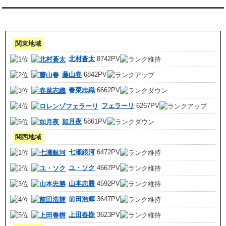
アクセスランキング 集計期間:7月1日～31日
関東地域
北村蒼太
8742PV
藤山春
6842PV
春菜志織
6662PV
フェラーリ
6267PV
如月夜
5861PV
関西地域
七瀬銀河
6472PV
ユ・ソク
4667PV
山本忠勝
4592PV
前田浩輝
3647PV
上田春樹
3623PV