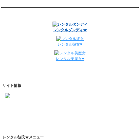
12/29～1/4
レンタル彼氏と134回の通常デートがありました。
関連サイト
レンタル彼氏と0回のオンラインデートがありました。
週間デート状況2018-2025
レンタルダンディ★
レンタル彼女♥
レンタル美魔女♥
サイト情報
https://www.kareshihaken.com
info@kareshihaken.com
レンタル彼氏★メニュー