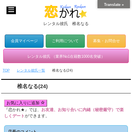
Translate »
レンタル彼氏 椎名なる
会員マイページ
ご利用について
募集・お問合せ
レンタル彼氏 （業界No1在籍数1000名突破）
TOP
レンタル彼氏一覧
椎名なる(24)
椎名なる(24)
お気に入りに追加
『恋かれ★』では、
お友達、お知り合いに内緒（秘密厳守）で楽
しくデート
ができます。
店長のコメント