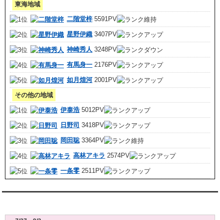
東海地域
二階堂梓
5591PV
星野伊織
3407PV
神崎秀人
3248PV
有馬身一
2176PV
如月煌河
2001PV
その他の地域
伊泰浩
5012PV
日野司
3418PV
岡田聡
3364PV
高林アキラ
2574PV
一条零
2511PV
レンタル彼氏週間(月～日)デート状況2026