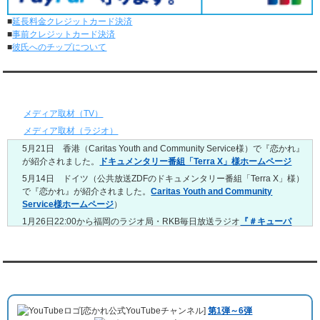
レンタル彼氏と2回のオンラインデートがありました。
■
延長料金クレジットカード決済
5/4～5/10
■
事前クレジットカード決済
レンタル彼氏と151回の通常デートがありました。
■
彼氏へのチップについて
レンタル彼氏と2回のオンラインデートがありました。
4/27～5/3
レンタル彼氏と155回の通常デートがありました。
メディア情報
レンタル彼氏と1回のオンラインデートがありました。
4/20～4/26
メディア取材（TV）
レンタル彼氏と159回の通常デートがありました。
メディア取材（ラジオ）
レンタル彼氏と3回のオンラインデートがありました。
5月21日 香港（Caritas Youth and Community Service様）で『恋かれ』
4/13～4/19
が紹介されました。
ドキュメンタリー番組「Terra X」様ホームページ
レンタル彼氏と165回の通常デートがありました。
レンタル彼氏と2回のオンラインデートがありました。
5月14日 ドイツ（公共放送ZDFのドキュメンタリー番組「Terra X」様）
で『恋かれ』が紹介されました。
Caritas Youth and Community
4/6～4/12
Service様ホームページ
）
レンタル彼氏と160回の通常デートがありました。
レンタル彼氏と1回のオンラインデートがありました。
1月26日22:00から福岡のラジオ局・RKB毎日放送ラジオ
『＃キューパ
レ 服部さやかのシュンすぎ』
で『恋かれ』が紹介されました。、
【22
3/30～4/5
時今夜の活！】（実際の音声）
のコーナーで福岡よしもとの服部さやか
レンタル彼氏と168回の通常デートがありました。
さんの軽快な語り口調で、事務局児玉がレンタル彼氏のエピソードなど
レンタル彼氏と2回のオンラインデートがありました。
を語りました。
YouTubeチャンネル
3/23～3/29
10月11日 ドイツ最大規模のテレビ局
「RTL」
で レンタル彼氏が取材され
レンタル彼氏と175回の通常デートがありました。
ました。レポーターはRTL局カロリナ
「Karolina Kaminska」
さん。ハ
レンタル彼氏と3回のオンラインデートがありました。
[恋かれ公式YouTubeチャンネル]
第1弾～6弾
チ公前集合→
Umami Burger（青山店）
→表参道の約3時間のデートを楽