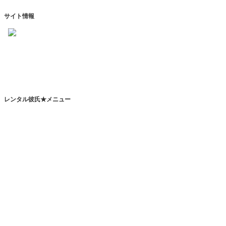
サイト情報
https://www.kareshihaken.com
info@kareshihaken.com
レンタル彼氏★メニュー
トップページ
レンタル彼氏とは
レンタルカレシとは？
恋人代行サービスとは？
その他のサービスとは？
レンタル彼氏一覧