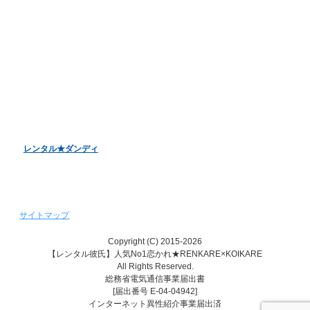
お客様アンケート
バレンタインデーキャンペーン
ホワイトデーキャンペーン
クリスマスデートキャンペーン
レンタル彼女『恋かの♥』
レンタル♥美魔女
レンタル★ダンディ
サイトマップ
Copyright (C) 2015-2026
【レンタル彼氏】人気No1恋かれ★RENKARE×KOIKARE
All Rights Reserved.
総務省電気通信事業届出書
[届出番号 E-04-04942]
インターネット異性紹介事業届出済