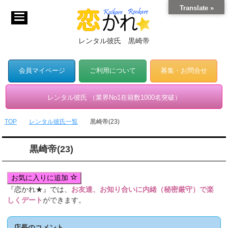
Translate »
レンタル彼氏 黒崎帝
会員マイページ
ご利用について
募集・お問合せ
レンタル彼氏 （業界No1在籍数1000名突破）
TOP
レンタル彼氏一覧
黒崎帝(23)
黒崎帝(23)
お気に入りに追加
『恋かれ★』では、
お友達、お知り合いに内緒（秘密厳守）で楽
しくデート
ができます。
店長のコメント