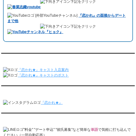
3/16～3/22
下記をクリック
しみました。
レンタル彼氏と182回の通常デートがありました。
10月3日 YouTubeチャンネル
「もえこは72kg」
でレンタル彼氏をご利用
レンタル彼氏と2回のオンラインデートがありました。
[外部YouTubeチャンネル]
『恋かれ』の面接からデート
いただきました。大阪海遊館デートで
立花理(27)
くんがレンタルされまし
3/9～3/15
まで他
た。
レンタル彼氏と191回の通常デートがありました。
下記をクリック
ABEMA「声優と夜あそび繋」で取材依頼されました。
レンタル彼氏と3回のオンラインデートがありました。
おすすめ情報サービス「mybest」
で紹介されました。
3/2～3/8
レンタル彼氏と152回の通常デートがありました。
九州朝日放送『土曜もアサデス。』に取り上げられました。
レンタル彼氏と2回のオンラインデートがありました。
月城すみれくん『よ～いドん！となりの人間国宝』に出演されました。
2/23～3/1
月城すみれくん『すっきり』に出演されました。
『恋かれ★』公式X
レンタル彼氏と166回の通常デートがありました。
月城すみれくん『ますだおかだのオモログ』に出演されました。
レンタル彼氏と1回のオンラインデートがありました。
『恋かれ★』キャスト入店案内
2/16～2/22
『恋かれ★』キャストのポスト
レンタル彼氏と161回の通常デートがありました。
レンタル彼氏と2回のオンラインデートがありました。
『恋かれ★』公式Instagram
2/9～2/15
レンタル彼氏と185回の通常デートがありました。
『恋かれ★』
レンタル彼氏と3回のオンラインデートがありました。
2/2～2/8
レンタル彼氏と158回の通常デートがありました。
『恋かれ★』公式LINEでお問合せ
レンタル彼氏と2回のオンラインデートがありました。
1/26～2/1
"料金" "デート申込" "彼氏募集"など簡単な
単語
で気軽に打ち込んで
レンタル彼氏と166回の通常デートがありました。
ください（一部自動応答）