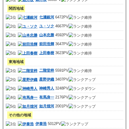
関西地域
七瀬銀河
6472PV
ユ・ソク
4667PV
山本忠勝
4592PV
前田浩輝
3647PV
上田春樹
3623PV
東海地域
二階堂梓
5591PV
星野伊織
3407PV
神崎秀人
3248PV
有馬身一
2176PV
如月煌河
2001PV
その他の地域
伊泰浩
5012PV