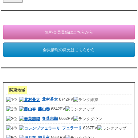
会員登録・情報変更（お客様専用）
無料会員登録はこちらから
会員情報の変更はこちらから
アクセスランキング 集計期間:7月1日～31日
関東地域
北村蒼太
8742PV
藤山春
6842PV
春菜志織
6662PV
フェラーリ
6267PV
如月夜
5861PV