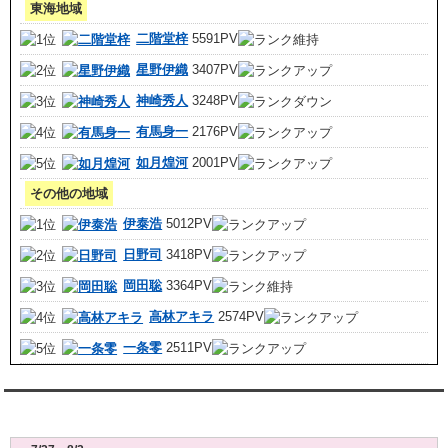
東海地域
二階堂梓
5591PV
星野伊織
3407PV
神崎秀人
3248PV
有馬身一
2176PV
如月煌河
2001PV
その他の地域
伊泰浩
5012PV
日野司
3418PV
岡田聡
3364PV
高林アキラ
2574PV
一条零
2511PV
レンタル彼氏週間(月～日)デート状況2026