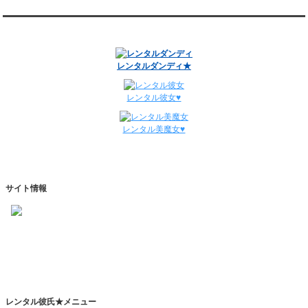
12/29～1/4
レンタル彼氏と134回の通常デートがありました。
関連サイト
レンタル彼氏と0回のオンラインデートがありました。
週間デート状況2018-2025
レンタルダンディ★
レンタル彼女♥
レンタル美魔女♥
サイト情報
https://www.kareshihaken.com
info@kareshihaken.com
レンタル彼氏★メニュー