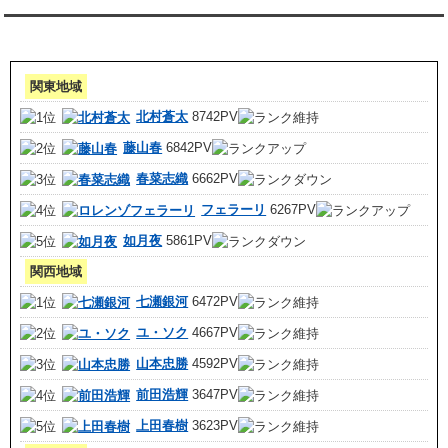
アクセスランキング 集計期間:7月1日～31日
関東地域
北村蒼太
8742PV
藤山春
6842PV
春菜志織
6662PV
フェラーリ
6267PV
如月夜
5861PV
関西地域
七瀬銀河
6472PV
ユ・ソク
4667PV
山本忠勝
4592PV
前田浩輝
3647PV
上田春樹
3623PV