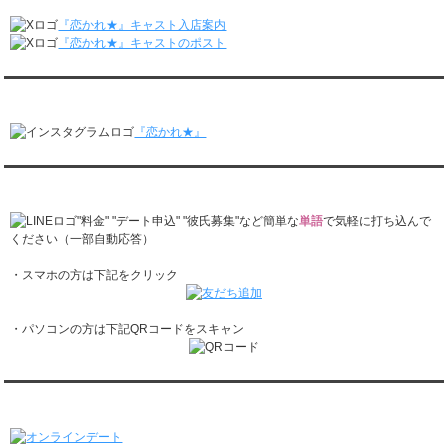
月城すみれくん『ますだおかだのオモログ』に出演されました。
レンタル彼氏と1回のオンラインデートがありました。
『恋かれ★』キャスト入店案内
2/16～2/22
『恋かれ★』キャストのポスト
レンタル彼氏と161回の通常デートがありました。
レンタル彼氏と2回のオンラインデートがありました。
『恋かれ★』公式Instagram
2/9～2/15
レンタル彼氏と185回の通常デートがありました。
『恋かれ★』
レンタル彼氏と3回のオンラインデートがありました。
2/2～2/8
レンタル彼氏と158回の通常デートがありました。
『恋かれ★』公式LINEでお問合せ
レンタル彼氏と2回のオンラインデートがありました。
1/26～2/1
"料金" "デート申込" "彼氏募集"など簡単な
単語
で気軽に打ち込んで
レンタル彼氏と166回の通常デートがありました。
ください（一部自動応答）
レンタル彼氏と1回のオンラインデートがありました。
・スマホの方は下記をクリック
1/19～1/25
レンタル彼氏と162回の通常デートがありました。
レンタル彼氏と3回のオンラインデートがありました。
・パソコンの方は下記QRコードをスキャン
1/12～1/18
レンタル彼氏と155回の通常デートがありました。
レンタル彼氏と2回のオンラインデートがありました。
1/5～1/11
オンラインデート
レンタル彼氏と148回の通常デートがありました。
レンタル彼氏と3回のオンラインデートがありました。