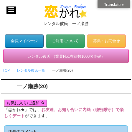
Translate »
レンタル彼氏 一ノ瀬勝
会員マイページ
ご利用について
募集・お問合せ
レンタル彼氏 （業界No1在籍数1000名突破）
TOP
レンタル彼氏一覧
一ノ瀬勝(20)
一ノ瀬勝(20)
お気に入りに追加
『恋かれ★』では、
お友達、お知り合いに内緒（秘密厳守）で楽
しくデート
ができます。
店長のコメント