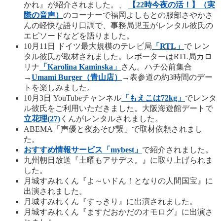
かれ』が紹介されました。、
【22時今夜の活！】（実
際の音声）
のコーナーで福岡よしもとの服部さやかさ
んの軽快な語り口調で、事務局児玉がレンタル彼氏の
エピソードなどを語りました。
10月11日 ドイツ最大規模のテレビ局
「RTL」
で レン
タル彼氏が取材されました。レポーターはRTL局カロ
リナ
「Karolina Kaminska」
さん。ハチ公前集合
→
Umami Burger（青山店）
→表参道の約3時間のデー
トを楽しみました。
10月3日 YouTubeチャンネル
「もえこは72kg」
でレンタ
ル彼氏をご利用いただきました。大阪海遊館デートで
立花理(27)
くんがレンタルされました。
ABEMA「声優と夜あそび繋」で取材依頼されまし
た。
おすすめ情報サービス「mybest」
で紹介されました。
九州朝日放送『土曜もアサデス。』に取り上げられま
した。
月城すみれくん『よ～いドん！となりの人間国宝』に
出演されました。
月城すみれくん『すっきり』に出演されました。
月城すみれくん『ますだおかだのオモログ』に出演さ