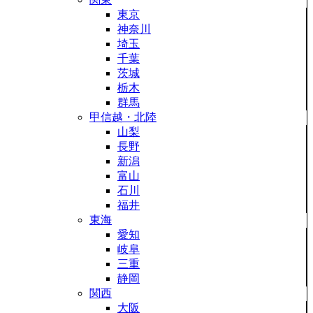
東京
神奈川
埼玉
千葉
茨城
栃木
群馬
甲信越・北陸
山梨
長野
新潟
富山
石川
福井
東海
愛知
岐阜
三重
静岡
関西
大阪