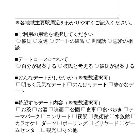
※各地域主要駅周辺をわかりやすくご記入ください。
■ご利用の用途を選択してください
彼氏
友達
デートの練習
世間話
恋愛の相
談
■デートコースについて
自分が提案する
彼氏と考える
彼氏が提案する
■どんなデートがしたいか（※複数選択可）
明るく元気なデート
のんびりデート
静かなデ
ート
■希望するデート内容（※複数選択可）
お茶
お酒
映画
公園
食事
食べ歩き
テ
ーマパーク
コンサート
夜景
美術館
水族館
カラオケ
ダーツ
ボーリング
ビリヤード
ゲー
ムセンター
観光
その他