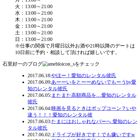
火：13:00～21:00
水：13:00～21:00
木：13:00～21:00
金：13:00～21:00
土：13:00～21:00
日：13:00～21:00
※仕事の関係で月曜日以外お酒や21時以降のデートは
10日前に予約・相談して頂ければ嬉しいです。
石里好一のブログ
をチェック
2017.06.18
:
やほー！愛知のレンタル彼氏
2017.06.09
:
あーーいをとーーめないでもーうby愛
知のレンタル彼氏
2017.06.05
:
またまた高額商品を…愛知のレンタル
彼氏
2017.06.04
:
映画を見るときはポップコーン？いや
違う！！！愛知のレンタル彼
2017.06.03
:
たまにはおしゃれなバーへ 愛知のレン
タル彼氏
2017.06.02
:
ドライブが好きです！でも嫌いですw