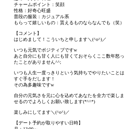
チャームポイント：笑顔
性格：好奇心旺盛
普段の服装：カジュアル系
もらって嬉しいもの：貰えるものならなんでも（笑）
【コメント】
はじめまして！こういちと申します＼(^o^)／
いつも元気でポジティブですw
あと自分にも甘く人にも甘くておそらくここ数年怒っ
たことがありません^^;
いつも人生一度っきりという気持ちでやりたいことは
すぐ手をだします！
その為多趣味ですw
自分の元気さを元に心を込めてあなたを全力で楽しま
せるのでよろしくお願い致します(*^^*)
楽しみにしてます＼(^o^)／
【デート予約が取りやすい日時】
月：13:00～