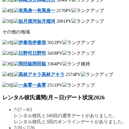
有馬身一
2176PV
如月煌河
2001PV
その他の地域
伊泰浩
5012PV
日野司
3418PV
岡田聡
3364PV
高林アキラ
2574PV
一条零
2511PV
レンタル彼氏週間(月～日)デート状況2026
7/27～8/2
レンタル彼氏と180回の通常デートがありました。
レンタル彼氏と3回のオンラインデートがありました。
7/20～7/26