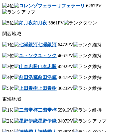
フェラーリ
6267PV
如月夜
5861PV
関西地域
七瀬銀河
6472PV
ユ・ソク
4667PV
山本忠勝
4592PV
前田浩輝
3647PV
上田春樹
3623PV
東海地域
二階堂梓
5591PV
星野伊織
3407PV
神崎秀人
3248PV