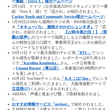
ー番組「Terra X」様ホームページ
5月14日 ドイツ（公共放送ZDFのドキュメンタリー番
組「Terra X」様）で『恋かれ』が紹介されました。
Caritas Youth and Community Service様ホームページ
）
1月26日22:00から福岡のラジオ局・RKB毎日放送ラジ
オ
『＃キューパレ 服部さやかのシュンすぎ』
で『恋
かれ』が紹介されました。、
【22時今夜の活！】（実
際の音声）
のコーナーで福岡よしもとの服部さやかさ
んの軽快な語り口調で、事務局児玉がレンタル彼氏の
エピソードなどを語りました。
10月11日 ドイツ最大規模のテレビ局
「RTL」
で レン
タル彼氏が取材されました。レポーターはRTL局カロ
リナ
「Karolina Kaminska」
さん。ハチ公前集合
→
Umami Burger（青山店）
→表参道の約3時間のデー
トを楽しみました。
10月3日 YouTubeチャンネル
「もえこは72kg」
でレンタ
ル彼氏をご利用いただきました。大阪海遊館デートで
立花理(27)
くんがレンタルされました。
ABEMA「声優と夜あそび繋」で取材依頼されまし
た。
おすすめ情報サービス「mybest」
で紹介されました。
九州朝日放送『土曜もアサデス。』に取り上げられま