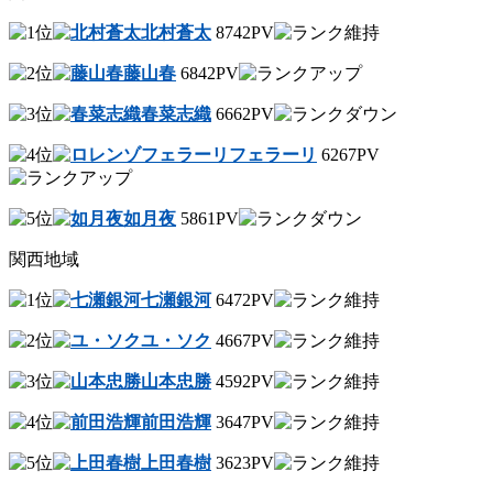
北村蒼太
8742PV
藤山春
6842PV
春菜志織
6662PV
フェラーリ
6267PV
如月夜
5861PV
関西地域
七瀬銀河
6472PV
ユ・ソク
4667PV
山本忠勝
4592PV
前田浩輝
3647PV
上田春樹
3623PV