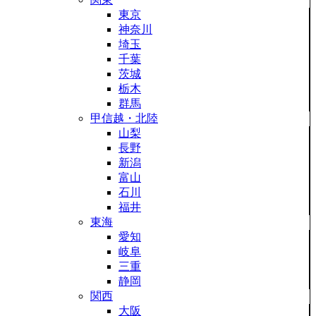
東京
神奈川
埼玉
千葉
茨城
栃木
群馬
甲信越・北陸
山梨
長野
新潟
富山
石川
福井
東海
愛知
岐阜
三重
静岡
関西
大阪