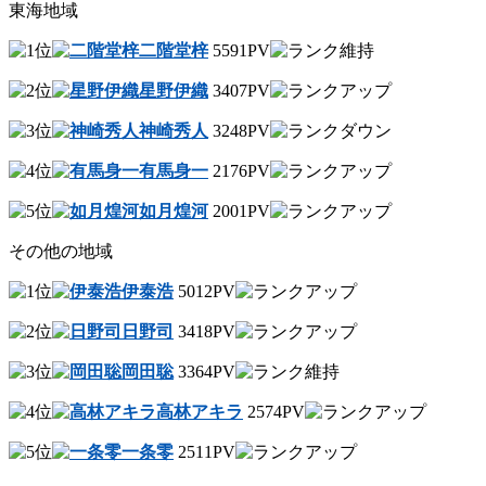
東海地域
二階堂梓
5591PV
星野伊織
3407PV
神崎秀人
3248PV
有馬身一
2176PV
如月煌河
2001PV
その他の地域
伊泰浩
5012PV
日野司
3418PV
岡田聡
3364PV
高林アキラ
2574PV
一条零
2511PV