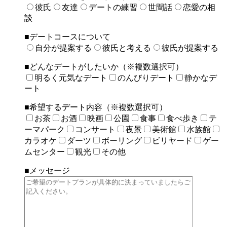
彼氏
友達
デートの練習
世間話
恋愛の相
談
■デートコースについて
自分が提案する
彼氏と考える
彼氏が提案する
■どんなデートがしたいか（※複数選択可）
明るく元気なデート
のんびりデート
静かなデ
ート
■希望するデート内容（※複数選択可）
お茶
お酒
映画
公園
食事
食べ歩き
テ
ーマパーク
コンサート
夜景
美術館
水族館
カラオケ
ダーツ
ボーリング
ビリヤード
ゲー
ムセンター
観光
その他
■メッセージ