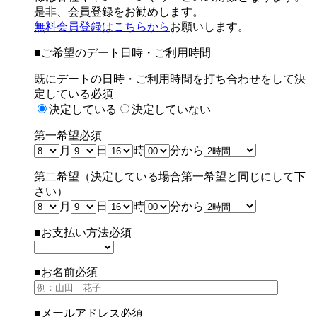
是非、会員登録をお勧めします。
無料会員登録はこちらから
お願いします。
■ご希望のデート日時・ご利用時間
既にデートの日時・ご利用時間を打ち合わせをして決
定している
必須
決定している
決定していない
第一希望
必須
月
日
時
分から
第二希望（決定している場合第一希望と同じにして下
さい）
月
日
時
分から
■お支払い方法
必須
■お名前
必須
■メールアドレス
必須