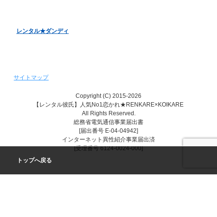
レンタル♥美魔女
レンタル★ダンディ
サイトマップ
Copyright (C) 2015-2026
【レンタル彼氏】人気No1恋かれ★RENKARE×KOIKARE
All Rights Reserved.
総務省電気通信事業届出書
[届出番号 E-04-04942]
インターネット異性紹介事業届出済
[受理番号 6124-0024-000]
トップへ戻る