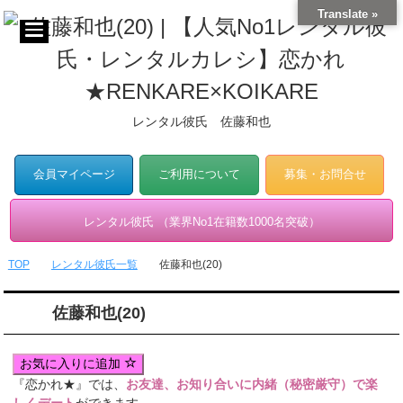
Translate »
レンタル彼氏 佐藤和也
会員マイページ
ご利用について
募集・お問合せ
レンタル彼氏 （業界No1在籍数1000名突破）
TOP
レンタル彼氏一覧
佐藤和也(20)
佐藤和也(20)
お気に入りに追加
『恋かれ★』では、
お友達、お知り合いに内緒（秘密厳守）で楽