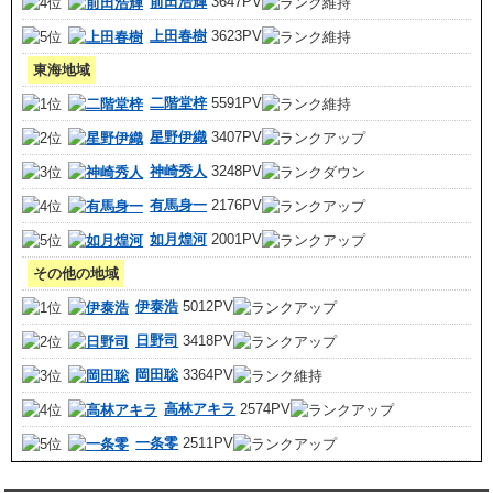
前田浩輝
3647PV
上田春樹
3623PV
東海地域
二階堂梓
5591PV
星野伊織
3407PV
神崎秀人
3248PV
有馬身一
2176PV
如月煌河
2001PV
その他の地域
伊泰浩
5012PV
日野司
3418PV
岡田聡
3364PV
高林アキラ
2574PV
一条零
2511PV