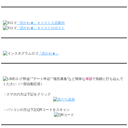
レンタル彼氏と2回のオンラインデートがありました。
月城すみれくん『よ～いドん！となりの人間国宝』に出演されました。
2/23～3/1
月城すみれくん『すっきり』に出演されました。
『恋かれ★』公式X
レンタル彼氏と166回の通常デートがありました。
月城すみれくん『ますだおかだのオモログ』に出演されました。
レンタル彼氏と1回のオンラインデートがありました。
『恋かれ★』キャスト入店案内
2/16～2/22
『恋かれ★』キャストのポスト
レンタル彼氏と161回の通常デートがありました。
レンタル彼氏と2回のオンラインデートがありました。
『恋かれ★』公式Instagram
2/9～2/15
レンタル彼氏と185回の通常デートがありました。
『恋かれ★』
レンタル彼氏と3回のオンラインデートがありました。
2/2～2/8
レンタル彼氏と158回の通常デートがありました。
『恋かれ★』公式LINEでお問合せ
レンタル彼氏と2回のオンラインデートがありました。
1/26～2/1
"料金" "デート申込" "彼氏募集"など簡単な
単語
で気軽に打ち込んで
レンタル彼氏と166回の通常デートがありました。
ください（一部自動応答）
レンタル彼氏と1回のオンラインデートがありました。
・スマホの方は下記をクリック
1/19～1/25
レンタル彼氏と162回の通常デートがありました。
レンタル彼氏と3回のオンラインデートがありました。
・パソコンの方は下記QRコードをスキャン
1/12～1/18
レンタル彼氏と155回の通常デートがありました。
レンタル彼氏と2回のオンラインデートがありました。