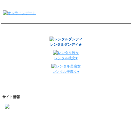
1/5～1/11
オンラインデート
レンタル彼氏と148回の通常デートがありました。
レンタル彼氏と3回のオンラインデートがありました。
12/29～1/4
レンタル彼氏と134回の通常デートがありました。
関連サイト
レンタル彼氏と0回のオンラインデートがありました。
週間デート状況2018-2025
レンタルダンディ★
レンタル彼女♥
レンタル美魔女♥
サイト情報
https://www.kareshihaken.com
info@kareshihaken.com