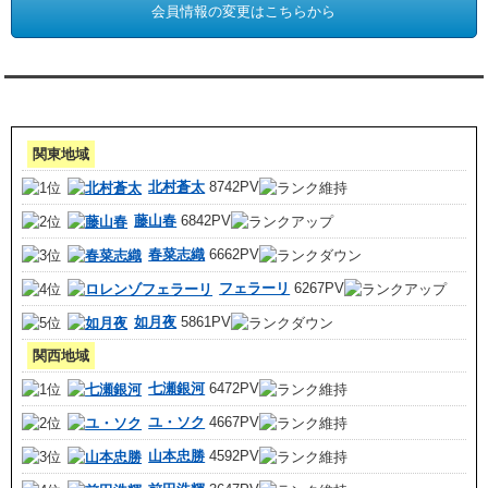
会員情報の変更はこちらから
アクセスランキング 集計期間:7月1日～31日
関東地域
北村蒼太
8742PV
藤山春
6842PV
春菜志織
6662PV
フェラーリ
6267PV
如月夜
5861PV
関西地域
七瀬銀河
6472PV
ユ・ソク
4667PV
山本忠勝
4592PV