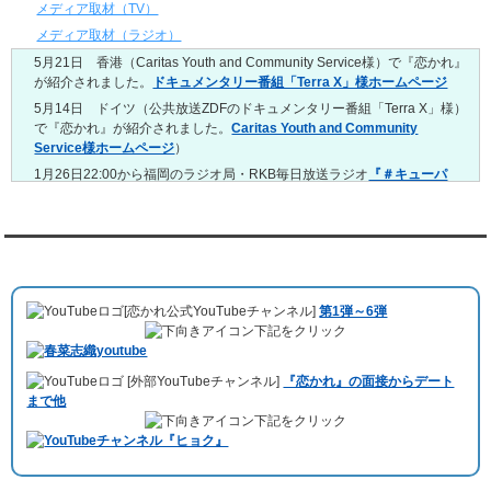
4/20～4/26
メディア取材（TV）
レンタル彼氏と159回の通常デートがありました。
メディア取材（ラジオ）
レンタル彼氏と3回のオンラインデートがありました。
5月21日 香港（Caritas Youth and Community Service様）で『恋かれ』
4/13～4/19
が紹介されました。
ドキュメンタリー番組「Terra X」様ホームページ
レンタル彼氏と165回の通常デートがありました。
レンタル彼氏と2回のオンラインデートがありました。
5月14日 ドイツ（公共放送ZDFのドキュメンタリー番組「Terra X」様）
で『恋かれ』が紹介されました。
Caritas Youth and Community
4/6～4/12
Service様ホームページ
）
レンタル彼氏と160回の通常デートがありました。
レンタル彼氏と1回のオンラインデートがありました。
1月26日22:00から福岡のラジオ局・RKB毎日放送ラジオ
『＃キューパ
レ 服部さやかのシュンすぎ』
で『恋かれ』が紹介されました。、
【22
3/30～4/5
時今夜の活！】（実際の音声）
のコーナーで福岡よしもとの服部さやか
レンタル彼氏と168回の通常デートがありました。
さんの軽快な語り口調で、事務局児玉がレンタル彼氏のエピソードなど
レンタル彼氏と2回のオンラインデートがありました。
を語りました。
YouTubeチャンネル
3/23～3/29
10月11日 ドイツ最大規模のテレビ局
「RTL」
で レンタル彼氏が取材され
レンタル彼氏と175回の通常デートがありました。
ました。レポーターはRTL局カロリナ
「Karolina Kaminska」
さん。ハ
レンタル彼氏と3回のオンラインデートがありました。
[恋かれ公式YouTubeチャンネル]
第1弾～6弾
チ公前集合→
Umami Burger（青山店）
→表参道の約3時間のデートを楽
3/16～3/22
下記をクリック
しみました。
レンタル彼氏と182回の通常デートがありました。
10月3日 YouTubeチャンネル
「もえこは72kg」
でレンタル彼氏をご利用
レンタル彼氏と2回のオンラインデートがありました。
[外部YouTubeチャンネル]
『恋かれ』の面接からデート
いただきました。大阪海遊館デートで
立花理(27)
くんがレンタルされまし
3/9～3/15
まで他
た。
レンタル彼氏と191回の通常デートがありました。
下記をクリック
ABEMA「声優と夜あそび繋」で取材依頼されました。
レンタル彼氏と3回のオンラインデートがありました。
おすすめ情報サービス「mybest」
で紹介されました。
3/2～3/8
レンタル彼氏と152回の通常デートがありました。
九州朝日放送『土曜もアサデス。』に取り上げられました。