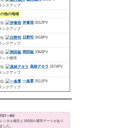
その他の地域
伊泰浩
5012PV
日野司
3418PV
岡田聡
3364PV
高林アキラ
2574PV
一条零
2511PV
タル彼氏週間(月～日)デート状況2026
7/27～8/2
レンタル彼氏と180回の通常デートがあり
ました。