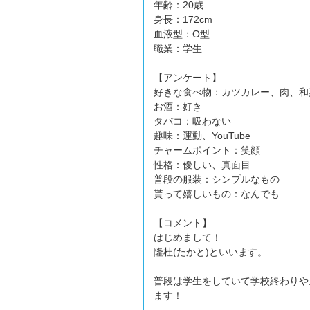
年齢：20歳
身長：172cm
血液型：O型
職業：学生
【アンケート】
好きな食べ物：カツカレー、肉、和
お酒：好き
タバコ：吸わない
趣味：運動、YouTube
チャームポイント：笑顔
性格：優しい、真面目
普段の服装：シンプルなもの
貰って嬉しいもの：なんでも
【コメント】
はじめまして！
隆杜(たかと)といいます。
普段は学生をしていて学校終わりや
ます！