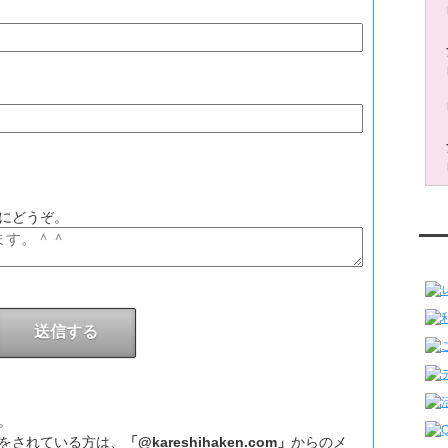
う
にどうぞ。
レ
。
をされている方は、
「@kareshihaken.com」
からのメ