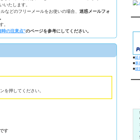
いいたします。
ookメールなどのフリーメールをお使いの場合、
迷惑メールフォ
。
対
す。
信時の注意点”
のページを参考にしてください。
■
延
■
事
■
彼
メ
ンを押してください。
です