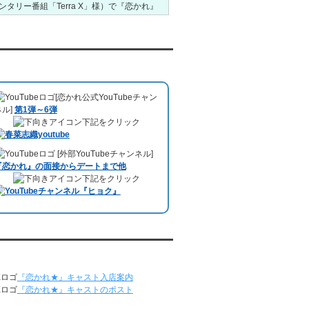
ンタリー番組「Terra X」様）で『恋かれ』
5/18～5/24
が紹介されました。
Caritas Youth and
レンタル彼氏と153回の通常デートがあり
Community Service様ホームページ
）
ました。
1月26日22:00から福岡のラジオ局・RKB毎
レンタル彼氏と1回のオンラインデートがあ
日放送ラジオ
『＃キューパレ 服部さやか
uTubeチャンネル
りました。
のシュンすぎ』
で『恋かれ』が紹介されま
5/11～5/17
した。、
【22時今夜の活！】（実際の音
レンタル彼氏と164回の通常デートがあり
[恋かれ公式YouTubeチャン
声）
のコーナーで福岡よしもとの服部さや
ました。
ネル]
第1弾～6弾
かさんの軽快な語り口調で、事務局児玉が
レンタル彼氏と2回のオンラインデートがあ
下記をクリック
レンタル彼氏のエピソードなどを語りまし
りました。
た。
5/4～5/10
10月11日 ドイツ最大規模のテレビ局
[外部YouTubeチャンネル]
レンタル彼氏と151回の通常デートがあり
「RTL」
で レンタル彼氏が取材されまし
『恋かれ』の面接からデートまで他
ました。
た。レポーターはRTL局カロリナ
下記をクリック
レンタル彼氏と2回のオンラインデートがあ
「Karolina Kaminska」
さん。ハチ公前集
りました。
合→
Umami Burger（青山店）
→表参道の
4/27～5/3
約3時間のデートを楽しみました。
レンタル彼氏と155回の通常デートがあり
10月3日 YouTubeチャンネル
「もえこは
ました。
72kg」
でレンタル彼氏をご利用いただきま
レンタル彼氏と1回のオンラインデートがあ
恋かれ★』公式X
した。大阪海遊館デートで
立花理(27)
くん
りました。
がレンタルされました。
『恋かれ★』キャスト入店案内
4/20～4/26
ABEMA「声優と夜あそび繋」で取材依頼さ
『恋かれ★』キャストのポスト
レンタル彼氏と159回の通常デートがあり
れました。
ました。