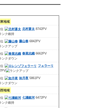
クセスランキング 集計期間:7月1日～31日
関東地域
北村蒼太
8742PV
藤山春
6842PV
春菜志織
6662PV
フェラーリ
67PV
如月夜
5861PV
関西地域
七瀬銀河
6472PV