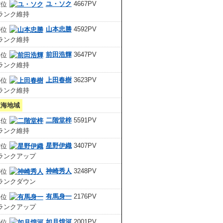
ユ・ソク
4667PV
山本忠勝
4592PV
前田浩輝
3647PV
上田春樹
3623PV
東海地域
二階堂梓
5591PV
星野伊織
3407PV
神崎秀人
3248PV
有馬身一
2176PV
如月煌河
2001PV