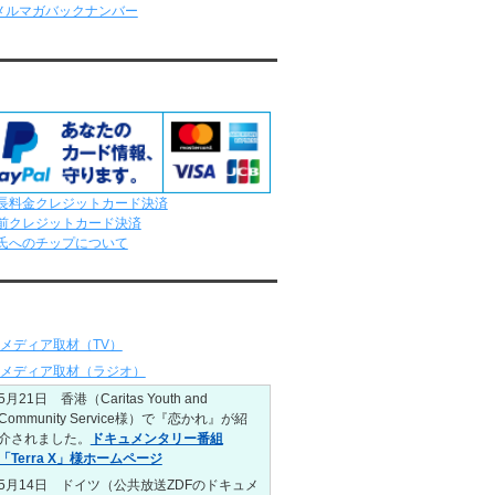
レンタル彼氏と181回の通常デートがあり
ました。
レンタル彼氏と2回のオンラインデートがあ
りました。
応クレジットカード
6/15～6/21
レンタル彼氏と188回の通常デートがあり
ました。
レンタル彼氏と4回のオンラインデートがあ
りました。
6/8～6/14
長料金クレジットカード決済
レンタル彼氏と161回の通常デートがあり
前クレジットカード決済
ました。
氏へのチップについて
レンタル彼氏と3回のオンラインデートがあ
りました。
ディア情報
6/1～6/7
レンタル彼氏と165回の通常デートがあり
メディア取材（TV）
ました。
レンタル彼氏と2回のオンラインデートがあ
メディア取材（ラジオ）
りました。
5月21日 香港（Caritas Youth and
5/25～5/31
Community Service様）で『恋かれ』が紹
レンタル彼氏と172回の通常デートがあり
介されました。
ドキュメンタリー番組
ました。
「Terra X」様ホームページ
レンタル彼氏と0回のオンラインデートがあ
5月14日 ドイツ（公共放送ZDFのドキュメ
りました。