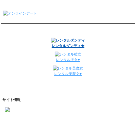
1/5～1/11
オンラインデート
レンタル彼氏と148回の通常デートがありました。
レンタル彼氏と3回のオンラインデートがありました。
12/29～1/4
レンタル彼氏と134回の通常デートがありました。
関連サイト
レンタル彼氏と0回のオンラインデートがありました。
週間デート状況2018-2025
レンタルダンディ★
レンタル彼女♥
レンタル美魔女♥
サイト情報
https://www.kareshihaken.com
info@kareshihaken.com