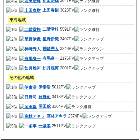
前田浩輝
3647PV
上田春樹
3623PV
東海地域
二階堂梓
5591PV
星野伊織
3407PV
神崎秀人
3248PV
有馬身一
2176PV
如月煌河
2001PV
その他の地域
伊泰浩
5012PV
日野司
3418PV
岡田聡
3364PV
高林アキラ
2574PV
一条零
2511PV