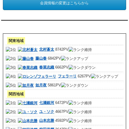
会員情報の変更はこちらから
アクセスランキング 集計期間:7月1日～31日
関東地域
北村蒼太
8742PV
藤山春
6842PV
春菜志織
6662PV
フェラーリ
6267PV
如月夜
5861PV
関西地域
七瀬銀河
6472PV
ユ・ソク
4667PV
山本忠勝
4592PV