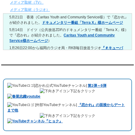
4/20～4/26
メディア取材（TV）
レンタル彼氏と159回の通常デートがありました。
メディア取材（ラジオ）
レンタル彼氏と3回のオンラインデートがありました。
5月21日 香港（Caritas Youth and Community Service様）で『恋かれ』
4/13～4/19
が紹介されました。
ドキュメンタリー番組「Terra X」様ホームページ
レンタル彼氏と165回の通常デートがありました。
レンタル彼氏と2回のオンラインデートがありました。
5月14日 ドイツ（公共放送ZDFのドキュメンタリー番組「Terra X」様）
で『恋かれ』が紹介されました。
Caritas Youth and Community
4/6～4/12
Service様ホームページ
）
レンタル彼氏と160回の通常デートがありました。
レンタル彼氏と1回のオンラインデートがありました。
1月26日22:00から福岡のラジオ局・RKB毎日放送ラジオ
『＃キューパ
レ 服部さやかのシュンすぎ』
で『恋かれ』が紹介されました。、
【22
3/30～4/5
時今夜の活！】（実際の音声）
のコーナーで福岡よしもとの服部さやか
レンタル彼氏と168回の通常デートがありました。
さんの軽快な語り口調で、事務局児玉がレンタル彼氏のエピソードなど
レンタル彼氏と2回のオンラインデートがありました。
を語りました。
YouTubeチャンネル
3/23～3/29
10月11日 ドイツ最大規模のテレビ局
「RTL」
で レンタル彼氏が取材され
レンタル彼氏と175回の通常デートがありました。
ました。レポーターはRTL局カロリナ
「Karolina Kaminska」
さん。ハ
レンタル彼氏と3回のオンラインデートがありました。
[恋かれ公式YouTubeチャンネル]
第1弾～6弾
チ公前集合→
Umami Burger（青山店）
→表参道の約3時間のデートを楽
3/16～3/22
下記をクリック
しみました。
レンタル彼氏と182回の通常デートがありました。
10月3日 YouTubeチャンネル
「もえこは72kg」
でレンタル彼氏をご利用
レンタル彼氏と2回のオンラインデートがありました。
[外部YouTubeチャンネル]
『恋かれ』の面接からデート
いただきました。大阪海遊館デートで
立花理(27)
くんがレンタルされまし
3/9～3/15
まで他
た。
レンタル彼氏と191回の通常デートがありました。
下記をクリック
ABEMA「声優と夜あそび繋」で取材依頼されました。
レンタル彼氏と3回のオンラインデートがありました。
おすすめ情報サービス「mybest」
で紹介されました。
3/2～3/8
レンタル彼氏と152回の通常デートがありました。
九州朝日放送『土曜もアサデス。』に取り上げられました。