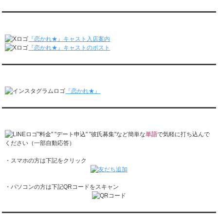
レンタル彼氏と2回のオンラインデートがありました。
月城すみれくん『よ～いドん！となりの人間国宝』に出演されました。
2/23～3/1
月城すみれくん『すっきり』に出演されました。
『恋かれ★』公式X
レンタル彼氏と166回の通常デートがありました。
月城すみれくん『ますだおかだのオモログ』に出演されました。
レンタル彼氏と1回のオンラインデートがありました。
『恋かれ★』キャスト入店案内
2/16～2/22
『恋かれ★』キャストのポスト
レンタル彼氏と161回の通常デートがありました。
レンタル彼氏と2回のオンラインデートがありました。
『恋かれ★』公式Instagram
2/9～2/15
レンタル彼氏と185回の通常デートがありました。
『恋かれ★』
レンタル彼氏と3回のオンラインデートがありました。
2/2～2/8
レンタル彼氏と158回の通常デートがありました。
『恋かれ★』公式LINEでお問合せ
レンタル彼氏と2回のオンラインデートがありました。
1/26～2/1
"料金" "デート申込" "彼氏募集"など簡単な
単語
で気軽に打ち込んで
レンタル彼氏と166回の通常デートがありました。
ください（一部自動応答）
レンタル彼氏と1回のオンラインデートがありました。
・スマホの方は下記をクリック
1/19～1/25
レンタル彼氏と162回の通常デートがありました。
レンタル彼氏と3回のオンラインデートがありました。
・パソコンの方は下記QRコードをスキャン
1/12～1/18
レンタル彼氏と155回の通常デートがありました。
レンタル彼氏と2回のオンラインデートがありました。