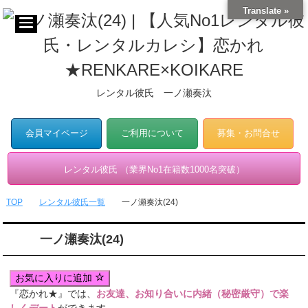
Translate »
レンタル彼氏 一ノ瀬奏汰
会員マイページ
ご利用について
募集・お問合せ
レンタル彼氏 （業界No1在籍数1000名突破）
TOP
レンタル彼氏一覧
一ノ瀬奏汰(24)
一ノ瀬奏汰(24)
お気に入りに追加
『恋かれ★』では、
お友達、お知り合いに内緒（秘密厳守）で楽