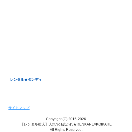
オンラインデート
LINE電話デート
お客様アンケート
バレンタインデーキャンペーン
ホワイトデーキャンペーン
クリスマスデートキャンペーン
レンタル彼女『恋かの♥』
レンタル♥美魔女
レンタル★ダンディ
サイトマップ
Copyright (C) 2015-2026
【レンタル彼氏】人気No1恋かれ★RENKARE×KOIKARE
All Rights Reserved.