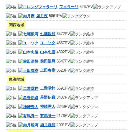
フェラーリ
6267PV
如月夜
5861PV
関西地域
七瀬銀河
6472PV
ユ・ソク
4667PV
山本忠勝
4592PV
前田浩輝
3647PV
上田春樹
3623PV
東海地域
二階堂梓
5591PV
星野伊織
3407PV
神崎秀人
3248PV
有馬身一
2176PV
如月煌河
2001PV