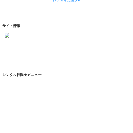
レンタル美魔女♥
サイト情報
https://www.kareshihaken.com
info@kareshihaken.com
レンタル彼氏★メニュー
トップページ
レンタル彼氏とは
レンタルカレシとは？
恋人代行サービスとは？
その他のサービスとは？