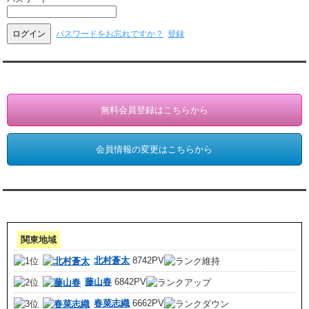
パスワードをお忘れですか？
登録
会員登録・情報変更（お客様専用）
無料会員登録はこちらから
会員情報の変更はこちらから
アクセスランキング 集計期間:7月1日～31日
関東地域
北村蒼太
8742PV
藤山春
6842PV
春菜志織
6662PV