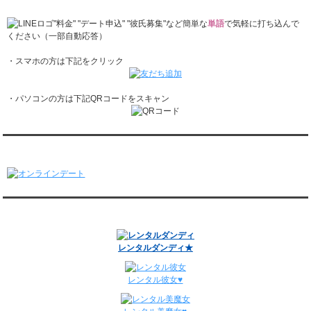
レンタル彼氏と2回のオンラインデートがありました。
1/26～2/1
"料金" "デート申込" "彼氏募集"など簡単な
単語
で気軽に打ち込んで
レンタル彼氏と166回の通常デートがありました。
ください（一部自動応答）
レンタル彼氏と1回のオンラインデートがありました。
・スマホの方は下記をクリック
1/19～1/25
レンタル彼氏と162回の通常デートがありました。
レンタル彼氏と3回のオンラインデートがありました。
・パソコンの方は下記QRコードをスキャン
1/12～1/18
レンタル彼氏と155回の通常デートがありました。
レンタル彼氏と2回のオンラインデートがありました。
1/5～1/11
オンラインデート
レンタル彼氏と148回の通常デートがありました。
レンタル彼氏と3回のオンラインデートがありました。
12/29～1/4
レンタル彼氏と134回の通常デートがありました。
関連サイト
レンタル彼氏と0回のオンラインデートがありました。
週間デート状況2018-2025
レンタルダンディ★
レンタル彼女♥