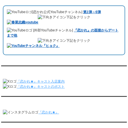
10月11日 ドイツ最大規模のテレビ局
「RTL」
で レンタル彼氏が取材され
レンタル彼氏と175回の通常デートがありました。
ました。レポーターはRTL局カロリナ
「Karolina Kaminska」
さん。ハ
レンタル彼氏と3回のオンラインデートがありました。
[恋かれ公式YouTubeチャンネル]
第1弾～6弾
チ公前集合→
Umami Burger（青山店）
→表参道の約3時間のデートを楽
3/16～3/22
下記をクリック
しみました。
レンタル彼氏と182回の通常デートがありました。
10月3日 YouTubeチャンネル
「もえこは72kg」
でレンタル彼氏をご利用
レンタル彼氏と2回のオンラインデートがありました。
[外部YouTubeチャンネル]
『恋かれ』の面接からデート
いただきました。大阪海遊館デートで
立花理(27)
くんがレンタルされまし
3/9～3/15
まで他
た。
レンタル彼氏と191回の通常デートがありました。
下記をクリック
ABEMA「声優と夜あそび繋」で取材依頼されました。
レンタル彼氏と3回のオンラインデートがありました。
おすすめ情報サービス「mybest」
で紹介されました。
3/2～3/8
レンタル彼氏と152回の通常デートがありました。
九州朝日放送『土曜もアサデス。』に取り上げられました。
レンタル彼氏と2回のオンラインデートがありました。
月城すみれくん『よ～いドん！となりの人間国宝』に出演されました。
2/23～3/1
月城すみれくん『すっきり』に出演されました。
『恋かれ★』公式X
レンタル彼氏と166回の通常デートがありました。
月城すみれくん『ますだおかだのオモログ』に出演されました。
レンタル彼氏と1回のオンラインデートがありました。
『恋かれ★』キャスト入店案内
2/16～2/22
『恋かれ★』キャストのポスト
レンタル彼氏と161回の通常デートがありました。
レンタル彼氏と2回のオンラインデートがありました。
『恋かれ★』公式Instagram
2/9～2/15
レンタル彼氏と185回の通常デートがありました。
『恋かれ★』
レンタル彼氏と3回のオンラインデートがありました。
2/2～2/8
レンタル彼氏と158回の通常デートがありました。
『恋かれ★』公式LINEでお問合せ