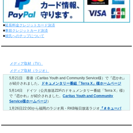
レンタル彼氏と1回のオンラインデートがありました。
5/11～5/17
レンタル彼氏と164回の通常デートがありました。
レンタル彼氏と2回のオンラインデートがありました。
■
延長料金クレジットカード決済
5/4～5/10
■
事前クレジットカード決済
レンタル彼氏と151回の通常デートがありました。
■
彼氏へのチップについて
レンタル彼氏と2回のオンラインデートがありました。
4/27～5/3
レンタル彼氏と155回の通常デートがありました。
メディア情報
レンタル彼氏と1回のオンラインデートがありました。
4/20～4/26
メディア取材（TV）
レンタル彼氏と159回の通常デートがありました。
メディア取材（ラジオ）
レンタル彼氏と3回のオンラインデートがありました。
5月21日 香港（Caritas Youth and Community Service様）で『恋かれ』
4/13～4/19
が紹介されました。
ドキュメンタリー番組「Terra X」様ホームページ
レンタル彼氏と165回の通常デートがありました。
レンタル彼氏と2回のオンラインデートがありました。
5月14日 ドイツ（公共放送ZDFのドキュメンタリー番組「Terra X」様）
で『恋かれ』が紹介されました。
Caritas Youth and Community
4/6～4/12
Service様ホームページ
）
レンタル彼氏と160回の通常デートがありました。
レンタル彼氏と1回のオンラインデートがありました。
1月26日22:00から福岡のラジオ局・RKB毎日放送ラジオ
『＃キューパ
レ 服部さやかのシュンすぎ』
で『恋かれ』が紹介されました。、
【22
3/30～4/5
時今夜の活！】（実際の音声）
のコーナーで福岡よしもとの服部さやか
レンタル彼氏と168回の通常デートがありました。
さんの軽快な語り口調で、事務局児玉がレンタル彼氏のエピソードなど
レンタル彼氏と2回のオンラインデートがありました。
を語りました。
YouTubeチャンネル
3/23～3/29