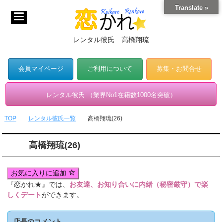
Translate »
レンタル彼氏 高橋翔琉
会員マイページ
ご利用について
募集・お問合せ
レンタル彼氏 （業界No1在籍数1000名突破）
TOP
レンタル彼氏一覧
高橋翔琉(26)
高橋翔琉(26)
お気に入りに追加
『恋かれ★』では、
お友達、お知り合いに内緒（秘密厳守）で楽
しくデート
ができます。
店長のコメント