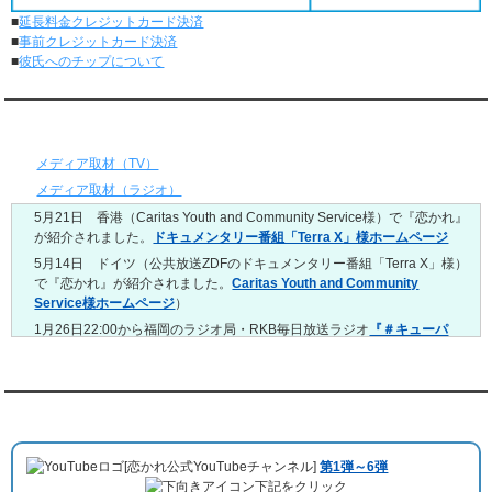
■
延長料金クレジットカード決済
5/4～5/10
■
事前クレジットカード決済
レンタル彼氏と151回の通常デートがありました。
■
彼氏へのチップについて
レンタル彼氏と2回のオンラインデートがありました。
4/27～5/3
レンタル彼氏と155回の通常デートがありました。
メディア情報
レンタル彼氏と1回のオンラインデートがありました。
4/20～4/26
メディア取材（TV）
レンタル彼氏と159回の通常デートがありました。
メディア取材（ラジオ）
レンタル彼氏と3回のオンラインデートがありました。
5月21日 香港（Caritas Youth and Community Service様）で『恋かれ』
4/13～4/19
が紹介されました。
ドキュメンタリー番組「Terra X」様ホームページ
レンタル彼氏と165回の通常デートがありました。
レンタル彼氏と2回のオンラインデートがありました。
5月14日 ドイツ（公共放送ZDFのドキュメンタリー番組「Terra X」様）
で『恋かれ』が紹介されました。
Caritas Youth and Community
4/6～4/12
Service様ホームページ
）
レンタル彼氏と160回の通常デートがありました。
レンタル彼氏と1回のオンラインデートがありました。
1月26日22:00から福岡のラジオ局・RKB毎日放送ラジオ
『＃キューパ
レ 服部さやかのシュンすぎ』
で『恋かれ』が紹介されました。、
【22
3/30～4/5
時今夜の活！】（実際の音声）
のコーナーで福岡よしもとの服部さやか
レンタル彼氏と168回の通常デートがありました。
さんの軽快な語り口調で、事務局児玉がレンタル彼氏のエピソードなど
レンタル彼氏と2回のオンラインデートがありました。
を語りました。
YouTubeチャンネル
3/23～3/29
10月11日 ドイツ最大規模のテレビ局
「RTL」
で レンタル彼氏が取材され
レンタル彼氏と175回の通常デートがありました。
ました。レポーターはRTL局カロリナ
「Karolina Kaminska」
さん。ハ
レンタル彼氏と3回のオンラインデートがありました。
[恋かれ公式YouTubeチャンネル]
第1弾～6弾
チ公前集合→
Umami Burger（青山店）
→表参道の約3時間のデートを楽
3/16～3/22
下記をクリック