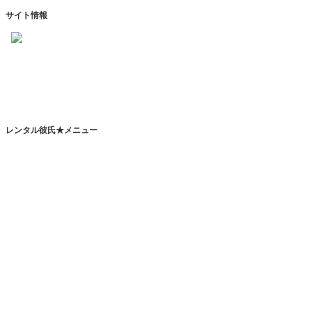
サイト情報
https://www.kareshihaken.com
info@kareshihaken.com
レンタル彼氏★メニュー
トップページ
レンタル彼氏とは
レンタルカレシとは？
恋人代行サービスとは？
その他のサービスとは？
レンタル彼氏一覧
レンタル彼氏検索