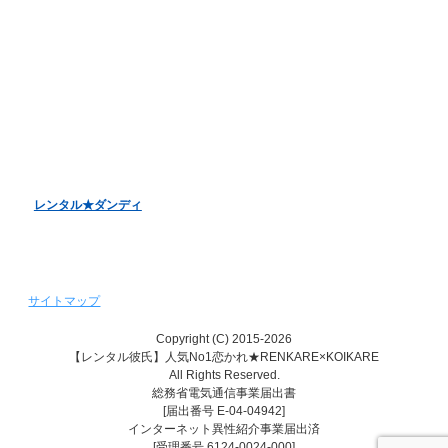
お客様アンケート
バレンタインデーキャンペーン
ホワイトデーキャンペーン
クリスマスデートキャンペーン
レンタル彼女『恋かの♥』
レンタル♥美魔女
レンタル★ダンディ
サイトマップ
Copyright (C) 2015-2026
【レンタル彼氏】人気No1恋かれ★RENKARE×KOIKARE
All Rights Reserved.
総務省電気通信事業届出書
[届出番号 E-04-04942]
インターネット異性紹介事業届出済
[受理番号 6124-0024-000]