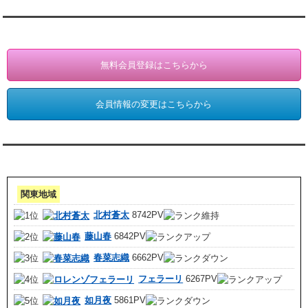
会員登録・情報変更（お客様専用）
無料会員登録はこちらから
会員情報の変更はこちらから
アクセスランキング 集計期間:7月1日～31日
関東地域
北村蒼太
8742PV
藤山春
6842PV
春菜志織
6662PV
フェラーリ
6267PV
如月夜
5861PV