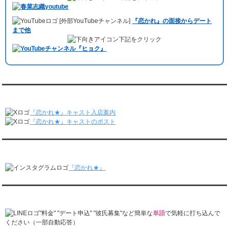
しみました。
レンタル彼氏と182回の通常デートがありました。
10月3日 YouTubeチャンネル
「もえこは72kg」
でレンタル彼氏をご利用
レンタル彼氏と2回のオンラインデートがありました。
[外部YouTubeチャンネル]
『恋かれ』の面接からデート
いただきました。大阪海遊館デートで
立花理(27)
くんがレンタルされまし
3/9～3/15
まで他
た。
レンタル彼氏と191回の通常デートがありました。
下記をクリック
ABEMA「声優と夜あそび繋」で取材依頼されました。
レンタル彼氏と3回のオンラインデートがありました。
おすすめ情報サービス「mybest」
で紹介されました。
3/2～3/8
レンタル彼氏と152回の通常デートがありました。
九州朝日放送『土曜もアサデス。』に取り上げられました。
レンタル彼氏と2回のオンラインデートがありました。
月城すみれくん『よ～いドん！となりの人間国宝』に出演されました。
2/23～3/1
月城すみれくん『すっきり』に出演されました。
『恋かれ★』公式X
レンタル彼氏と166回の通常デートがありました。
月城すみれくん『ますだおかだのオモログ』に出演されました。
レンタル彼氏と1回のオンラインデートがありました。
『恋かれ★』キャスト入店案内
2/16～2/22
『恋かれ★』キャストのポスト
レンタル彼氏と161回の通常デートがありました。
レンタル彼氏と2回のオンラインデートがありました。
『恋かれ★』公式Instagram
2/9～2/15
レンタル彼氏と185回の通常デートがありました。
『恋かれ★』
レンタル彼氏と3回のオンラインデートがありました。
2/2～2/8
レンタル彼氏と158回の通常デートがありました。
『恋かれ★』公式LINEでお問合せ
レンタル彼氏と2回のオンラインデートがありました。
1/26～2/1
"料金" "デート申込" "彼氏募集"など簡単な
単語
で気軽に打ち込んで
レンタル彼氏と166回の通常デートがありました。
ください（一部自動応答）