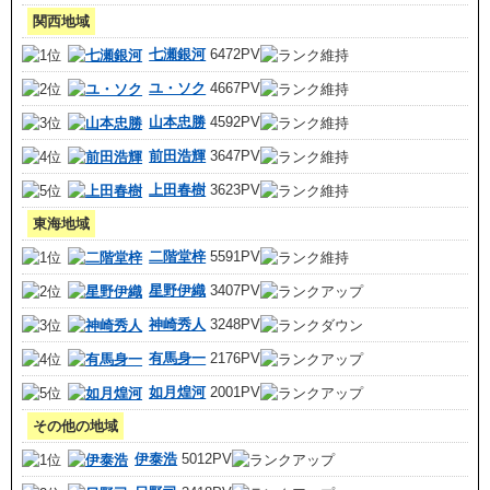
関西地域
七瀬銀河
6472PV
ユ・ソク
4667PV
山本忠勝
4592PV
前田浩輝
3647PV
上田春樹
3623PV
東海地域
二階堂梓
5591PV
星野伊織
3407PV
神崎秀人
3248PV
有馬身一
2176PV
如月煌河
2001PV
その他の地域
伊泰浩
5012PV