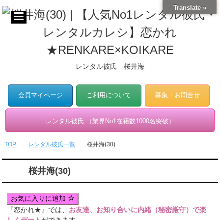
Translate »
レンタル彼氏 桜井海
会員マイページ
ご利用について
募集・お問合せ
レンタル彼氏 （業界No1在籍数1000名突破）
TOP
レンタル彼氏一覧
桜井海(30)
桜井海(30)
お気に入りに追加
『恋かれ★』では、
お友達、お知り合いに内緒（秘密厳守）で楽