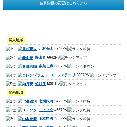
会員情報の変更はこちらから
アクセスランキング 集計期間:7月1日～31日
関東地域
北村蒼太
8742PV
藤山春
6842PV
春菜志織
6662PV
フェラーリ
6267PV
如月夜
5861PV
関西地域
七瀬銀河
6472PV
ユ・ソク
4667PV
山本忠勝
4592PV