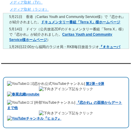
4/20～4/26
メディア取材（TV）
レンタル彼氏と159回の通常デートがありました。
メディア取材（ラジオ）
レンタル彼氏と3回のオンラインデートがありました。
5月21日 香港（Caritas Youth and Community Service様）で『恋かれ』
4/13～4/19
が紹介されました。
ドキュメンタリー番組「Terra X」様ホームページ
レンタル彼氏と165回の通常デートがありました。
レンタル彼氏と2回のオンラインデートがありました。
5月14日 ドイツ（公共放送ZDFのドキュメンタリー番組「Terra X」様）
で『恋かれ』が紹介されました。
Caritas Youth and Community
4/6～4/12
Service様ホームページ
）
レンタル彼氏と160回の通常デートがありました。
レンタル彼氏と1回のオンラインデートがありました。
1月26日22:00から福岡のラジオ局・RKB毎日放送ラジオ
『＃キューパ
レ 服部さやかのシュンすぎ』
で『恋かれ』が紹介されました。、
【22
3/30～4/5
時今夜の活！】（実際の音声）
のコーナーで福岡よしもとの服部さやか
レンタル彼氏と168回の通常デートがありました。
さんの軽快な語り口調で、事務局児玉がレンタル彼氏のエピソードなど
レンタル彼氏と2回のオンラインデートがありました。
を語りました。
YouTubeチャンネル
3/23～3/29
10月11日 ドイツ最大規模のテレビ局
「RTL」
で レンタル彼氏が取材され
レンタル彼氏と175回の通常デートがありました。
ました。レポーターはRTL局カロリナ
「Karolina Kaminska」
さん。ハ
レンタル彼氏と3回のオンラインデートがありました。
[恋かれ公式YouTubeチャンネル]
第1弾～6弾
チ公前集合→
Umami Burger（青山店）
→表参道の約3時間のデートを楽
3/16～3/22
下記をクリック
しみました。
レンタル彼氏と182回の通常デートがありました。
10月3日 YouTubeチャンネル
「もえこは72kg」
でレンタル彼氏をご利用
レンタル彼氏と2回のオンラインデートがありました。
[外部YouTubeチャンネル]
『恋かれ』の面接からデート
いただきました。大阪海遊館デートで
立花理(27)
くんがレンタルされまし
3/9～3/15
まで他
た。
レンタル彼氏と191回の通常デートがありました。
下記をクリック
ABEMA「声優と夜あそび繋」で取材依頼されました。
レンタル彼氏と3回のオンラインデートがありました。
おすすめ情報サービス「mybest」
で紹介されました。
3/2～3/8
レンタル彼氏と152回の通常デートがありました。
九州朝日放送『土曜もアサデス。』に取り上げられました。