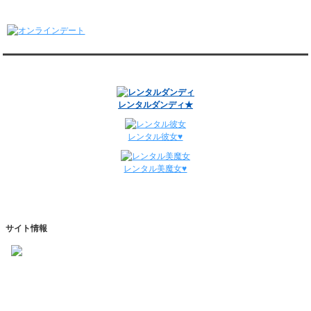
1/5～1/11
オンラインデート
レンタル彼氏と148回の通常デートがありました。
レンタル彼氏と3回のオンラインデートがありました。
12/29～1/4
レンタル彼氏と134回の通常デートがありました。
関連サイト
レンタル彼氏と0回のオンラインデートがありました。
週間デート状況2018-2025
レンタルダンディ★
レンタル彼女♥
レンタル美魔女♥
サイト情報
https://www.kareshihaken.com
info@kareshihaken.com