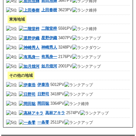
前田浩輝
3647PV
上田春樹
3623PV
東海地域
二階堂梓
5591PV
星野伊織
3407PV
神崎秀人
3248PV
有馬身一
2176PV
如月煌河
2001PV
その他の地域
伊泰浩
5012PV
日野司
3418PV
岡田聡
3364PV
高林アキラ
2574PV
一条零
2511PV