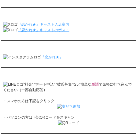
レンタル彼氏と2回のオンラインデートがありました。
月城すみれくん『よ～いドん！となりの人間国宝』に出演されました。
2/23～3/1
月城すみれくん『すっきり』に出演されました。
『恋かれ★』公式X
レンタル彼氏と166回の通常デートがありました。
月城すみれくん『ますだおかだのオモログ』に出演されました。
レンタル彼氏と1回のオンラインデートがありました。
『恋かれ★』キャスト入店案内
2/16～2/22
『恋かれ★』キャストのポスト
レンタル彼氏と161回の通常デートがありました。
レンタル彼氏と2回のオンラインデートがありました。
『恋かれ★』公式Instagram
2/9～2/15
レンタル彼氏と185回の通常デートがありました。
『恋かれ★』
レンタル彼氏と3回のオンラインデートがありました。
2/2～2/8
レンタル彼氏と158回の通常デートがありました。
『恋かれ★』公式LINEでお問合せ
レンタル彼氏と2回のオンラインデートがありました。
1/26～2/1
"料金" "デート申込" "彼氏募集"など簡単な
単語
で気軽に打ち込んで
レンタル彼氏と166回の通常デートがありました。
ください（一部自動応答）
レンタル彼氏と1回のオンラインデートがありました。
・スマホの方は下記をクリック
1/19～1/25
レンタル彼氏と162回の通常デートがありました。
レンタル彼氏と3回のオンラインデートがありました。
・パソコンの方は下記QRコードをスキャン
1/12～1/18
レンタル彼氏と155回の通常デートがありました。
レンタル彼氏と2回のオンラインデートがありました。