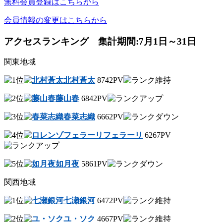
無料会員登録はこちらから
会員情報の変更はこちらから
アクセスランキング 集計期間:7月1日～31日
関東地域
北村蒼太
8742PV
藤山春
6842PV
春菜志織
6662PV
フェラーリ
6267PV
如月夜
5861PV
関西地域
七瀬銀河
6472PV
ユ・ソク
4667PV