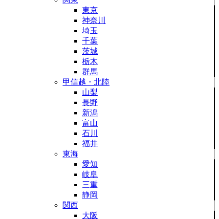
東京
神奈川
埼玉
千葉
茨城
栃木
群馬
甲信越・北陸
山梨
長野
新潟
富山
石川
福井
東海
愛知
岐阜
三重
静岡
関西
大阪