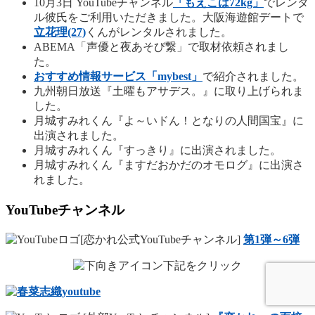
10月3日 YouTubeチャンネル
「もえこは72kg」
でレンタ
ル彼氏をご利用いただきました。大阪海遊館デートで
立花理(27)
くんがレンタルされました。
ABEMA「声優と夜あそび繋」で取材依頼されまし
た。
おすすめ情報サービス「mybest」
で紹介されました。
九州朝日放送『土曜もアサデス。』に取り上げられま
した。
月城すみれくん『よ～いドん！となりの人間国宝』に
出演されました。
月城すみれくん『すっきり』に出演されました。
月城すみれくん『ますだおかだのオモログ』に出演さ
れました。
YouTubeチャンネル
[恋かれ公式YouTubeチャンネル]
第1弾～6弾
下記をクリック