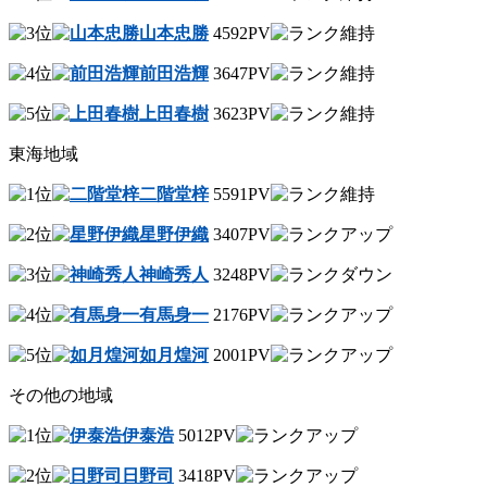
山本忠勝
4592PV
前田浩輝
3647PV
上田春樹
3623PV
東海地域
二階堂梓
5591PV
星野伊織
3407PV
神崎秀人
3248PV
有馬身一
2176PV
如月煌河
2001PV
その他の地域
伊泰浩
5012PV
日野司
3418PV