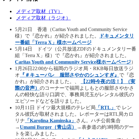
メディア取材（TV）
メディア取材（ラジオ）
5月21日 香港（Caritas Youth and Community Service
様）で『恋かれ』が紹介されました。
ドキュメンタリ
ー番組「Terra X」様ホームページ
5月14日 ドイツ（公共放送ZDFのドキュメンタリー番
組「Terra X」様）で『恋かれ』が紹介されました。
Caritas Youth and Community Service様ホームページ
）
1月26日22:00から福岡のラジオ局・RKB毎日放送ラジ
オ
『＃キューパレ 服部さやかのシュンすぎ』
で『恋
かれ』が紹介されました。、
【22時今夜の活！】（実
際の音声）
のコーナーで福岡よしもとの服部さやかさ
んの軽快な語り口調で、事務局児玉がレンタル彼氏の
エピソードなどを語りました。
10月11日 ドイツ最大規模のテレビ局
「RTL」
で レン
タル彼氏が取材されました。レポーターはRTL局カロ
リナ
「Karolina Kaminska」
さん。ハチ公前集合
→
Umami Burger（青山店）
→表参道の約3時間のデー
トを楽しみました。