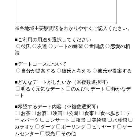
※各地域主要駅周辺をわかりやすくご記入ください。
■ご利用の用途を選択してください
彼氏
友達
デートの練習
世間話
恋愛の相
談
■デートコースについて
自分が提案する
彼氏と考える
彼氏が提案する
■どんなデートがしたいか（※複数選択可）
明るく元気なデート
のんびりデート
静かなデ
ート
■希望するデート内容（※複数選択可）
お茶
お酒
映画
公園
食事
食べ歩き
テ
ーマパーク
コンサート
夜景
美術館
水族館
カラオケ
ダーツ
ボーリング
ビリヤード
ゲー
ムセンター
観光
その他