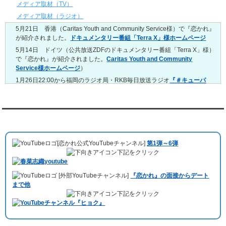
4/27～5/3
メディア取材（TV）
レンタル彼氏と155回の通常デートがありました。
メディア取材（ラジオ）
レンタル彼氏と1回のオンラインデートがありました。
5月21日 香港（Caritas Youth and Community Service様）で『恋かれ』
4/20～4/26
が紹介されました。
ドキュメンタリー番組「Terra X」様ホームページ
レンタル彼氏と159回の通常デートがありました。
レンタル彼氏と3回のオンラインデートがありました。
5月14日 ドイツ（公共放送ZDFのドキュメンタリー番組「Terra X」様）
で『恋かれ』が紹介されました。
Caritas Youth and Community
4/13～4/19
Service様ホームページ
）
レンタル彼氏と165回の通常デートがありました。
レンタル彼氏と2回のオンラインデートがありました。
1月26日22:00から福岡のラジオ局・RKB毎日放送ラジオ
『＃キューパ
レ 服部さやかのシュンすぎ』
で『恋かれ』が紹介されました。、
【22
4/6～4/12
時今夜の活！】（実際の音声）
のコーナーで福岡よしもとの服部さやか
レンタル彼氏と160回の通常デートがありました。
さんの軽快な語り口調で、事務局児玉がレンタル彼氏のエピソードなど
レンタル彼氏と1回のオンラインデートがありました。
を語りました。
YouTubeチャンネル
3/30～4/5
10月11日 ドイツ最大規模のテレビ局
「RTL」
で レンタル彼氏が取材され
レンタル彼氏と168回の通常デートがありました。
ました。レポーターはRTL局カロリナ
「Karolina Kaminska」
さん。ハ
レンタル彼氏と2回のオンラインデートがありました。
[恋かれ公式YouTubeチャンネル]
第1弾～6弾
チ公前集合→
Umami Burger（青山店）
→表参道の約3時間のデートを楽
3/23～3/29
下記をクリック
しみました。
レンタル彼氏と175回の通常デートがありました。
10月3日 YouTubeチャンネル
「もえこは72kg」
でレンタル彼氏をご利用
レンタル彼氏と3回のオンラインデートがありました。
[外部YouTubeチャンネル]
『恋かれ』の面接からデート
いただきました。大阪海遊館デートで
立花理(27)
くんがレンタルされまし
3/16～3/22
まで他
た。
レンタル彼氏と182回の通常デートがありました。
下記をクリック
ABEMA「声優と夜あそび繋」で取材依頼されました。
レンタル彼氏と2回のオンラインデートがありました。
おすすめ情報サービス「mybest」
で紹介されました。
3/9～3/15
レンタル彼氏と191回の通常デートがありました。
九州朝日放送『土曜もアサデス。』に取り上げられました。