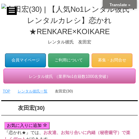
Translate »
レンタル彼氏 友田宏
会員マイページ
ご利用について
募集・お問合せ
レンタル彼氏 （業界No1在籍数1000名突破）
TOP
レンタル彼氏一覧
友田宏(30)
友田宏(30)
お気に入りに追加
『恋かれ★』では、
お友達、お知り合いに内緒（秘密厳守）で楽