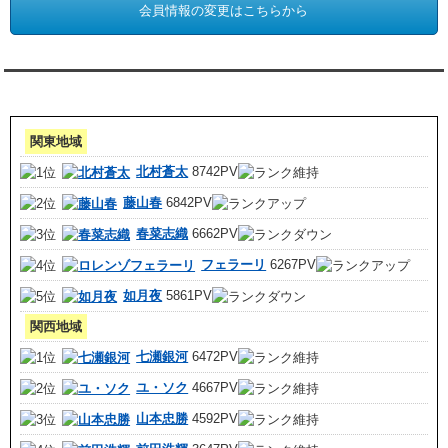
会員情報の変更はこちらから
アクセスランキング 集計期間:7月1日～31日
関東地域
北村蒼太
8742PV
藤山春
6842PV
春菜志織
6662PV
フェラーリ
6267PV
如月夜
5861PV
関西地域
七瀬銀河
6472PV
ユ・ソク
4667PV
山本忠勝
4592PV