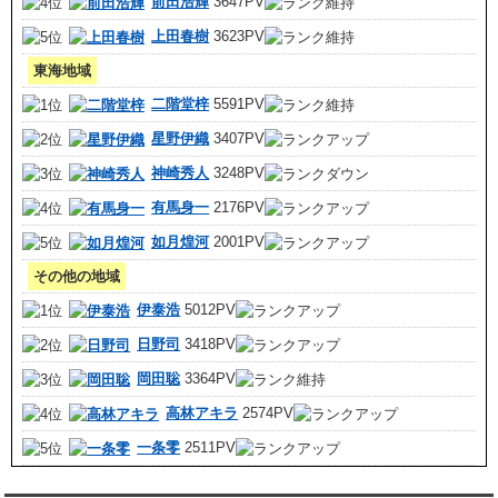
前田浩輝
3647PV
上田春樹
3623PV
東海地域
二階堂梓
5591PV
星野伊織
3407PV
神崎秀人
3248PV
有馬身一
2176PV
如月煌河
2001PV
その他の地域
伊泰浩
5012PV
日野司
3418PV
岡田聡
3364PV
高林アキラ
2574PV
一条零
2511PV