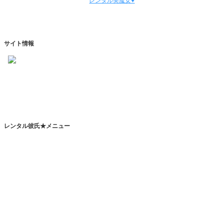
レンタル美魔女♥
サイト情報
https://www.kareshihaken.com
info@kareshihaken.com
レンタル彼氏★メニュー
トップページ
レンタル彼氏とは
レンタルカレシとは？
恋人代行サービスとは？
その他のサービスとは？