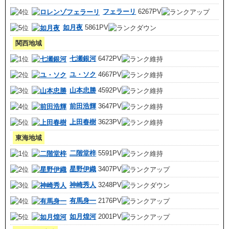
フェラーリ
6267PV
如月夜
5861PV
関西地域
七瀬銀河
6472PV
ユ・ソク
4667PV
山本忠勝
4592PV
前田浩輝
3647PV
上田春樹
3623PV
東海地域
二階堂梓
5591PV
星野伊織
3407PV
神崎秀人
3248PV
有馬身一
2176PV
如月煌河
2001PV