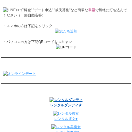
レンタル彼氏と2回のオンラインデートがありました。
1/26～2/1
"料金" "デート申込" "彼氏募集"など簡単な
単語
で気軽に打ち込んで
レンタル彼氏と166回の通常デートがありました。
ください（一部自動応答）
レンタル彼氏と1回のオンラインデートがありました。
・スマホの方は下記をクリック
1/19～1/25
レンタル彼氏と162回の通常デートがありました。
レンタル彼氏と3回のオンラインデートがありました。
・パソコンの方は下記QRコードをスキャン
1/12～1/18
レンタル彼氏と155回の通常デートがありました。
レンタル彼氏と2回のオンラインデートがありました。
1/5～1/11
オンラインデート
レンタル彼氏と148回の通常デートがありました。
レンタル彼氏と3回のオンラインデートがありました。
12/29～1/4
レンタル彼氏と134回の通常デートがありました。
関連サイト
レンタル彼氏と0回のオンラインデートがありました。
週間デート状況2018-2025
レンタルダンディ★
レンタル彼女♥