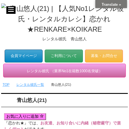
Translate »
レンタル彼氏 青山悠人
会員マイページ
ご利用について
募集・お問合せ
レンタル彼氏 （業界No1在籍数1000名突破）
TOP
レンタル彼氏一覧
青山悠人(21)
青山悠人(21)
お気に入りに追加
『恋かれ★』では、
お友達、お知り合いに内緒（秘密厳守）で楽