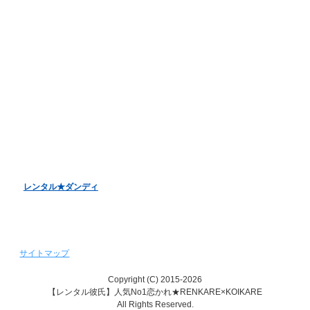
オンラインデート
LINE電話デート
お客様アンケート
バレンタインデーキャンペーン
ホワイトデーキャンペーン
クリスマスデートキャンペーン
レンタル彼女『恋かの♥』
レンタル♥美魔女
レンタル★ダンディ
サイトマップ
Copyright (C) 2015-2026
【レンタル彼氏】人気No1恋かれ★RENKARE×KOIKARE
All Rights Reserved.