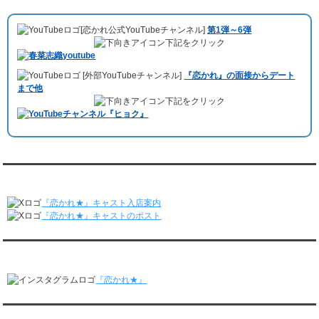
10月11日 ドイツ最大規模のテレビ局
「RTL」
で レンタル彼氏が取材され
レンタル彼氏と175回の通常デートがありました。
ました。レポーターはRTL局カロリナ
「Karolina Kaminska」
さん。ハ
レンタル彼氏と3回のオンラインデートがありました。
[恋かれ公式YouTubeチャンネル]
第1弾～6弾
チ公前集合→
Umami Burger（青山店）
→表参道の約3時間のデートを楽
3/16～3/22
下記をクリック
しみました。
レンタル彼氏と182回の通常デートがありました。
10月3日 YouTubeチャンネル
「もえこは72kg」
でレンタル彼氏をご利用
レンタル彼氏と2回のオンラインデートがありました。
[外部YouTubeチャンネル]
『恋かれ』の面接からデート
いただきました。大阪海遊館デートで
立花理(27)
くんがレンタルされまし
3/9～3/15
まで他
た。
レンタル彼氏と191回の通常デートがありました。
下記をクリック
ABEMA「声優と夜あそび繋」で取材依頼されました。
レンタル彼氏と3回のオンラインデートがありました。
おすすめ情報サービス「mybest」
で紹介されました。
3/2～3/8
レンタル彼氏と152回の通常デートがありました。
九州朝日放送『土曜もアサデス。』に取り上げられました。
レンタル彼氏と2回のオンラインデートがありました。
月城すみれくん『よ～いドん！となりの人間国宝』に出演されました。
2/23～3/1
月城すみれくん『すっきり』に出演されました。
『恋かれ★』公式X
レンタル彼氏と166回の通常デートがありました。
月城すみれくん『ますだおかだのオモログ』に出演されました。
レンタル彼氏と1回のオンラインデートがありました。
『恋かれ★』キャスト入店案内
2/16～2/22
『恋かれ★』キャストのポスト
レンタル彼氏と161回の通常デートがありました。
レンタル彼氏と2回のオンラインデートがありました。
『恋かれ★』公式Instagram
2/9～2/15
レンタル彼氏と185回の通常デートがありました。
『恋かれ★』
レンタル彼氏と3回のオンラインデートがありました。
2/2～2/8
レンタル彼氏と158回の通常デートがありました。
『恋かれ★』公式LINEでお問合せ