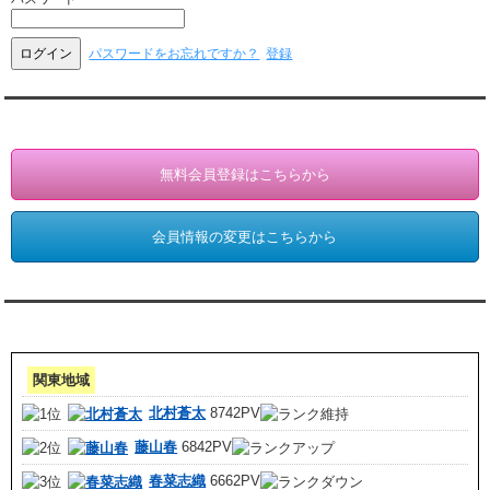
パスワードをお忘れですか？
登録
会員登録・情報変更（お客様専用）
無料会員登録はこちらから
会員情報の変更はこちらから
アクセスランキング 集計期間:7月1日～31日
関東地域
北村蒼太
8742PV
藤山春
6842PV
春菜志織
6662PV