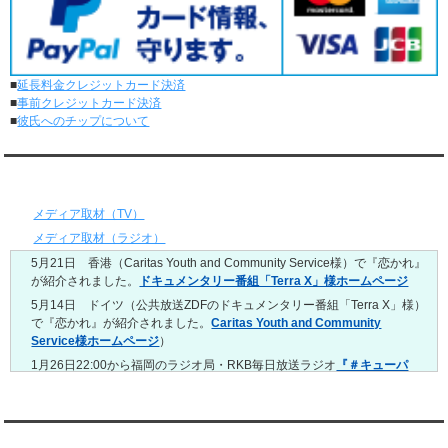
レンタル彼氏と1回のオンラインデートがありました。
5/11～5/17
レンタル彼氏と164回の通常デートがありました。
レンタル彼氏と2回のオンラインデートがありました。
■
延長料金クレジットカード決済
5/4～5/10
■
事前クレジットカード決済
レンタル彼氏と151回の通常デートがありました。
■
彼氏へのチップについて
レンタル彼氏と2回のオンラインデートがありました。
4/27～5/3
レンタル彼氏と155回の通常デートがありました。
メディア情報
レンタル彼氏と1回のオンラインデートがありました。
4/20～4/26
メディア取材（TV）
レンタル彼氏と159回の通常デートがありました。
メディア取材（ラジオ）
レンタル彼氏と3回のオンラインデートがありました。
5月21日 香港（Caritas Youth and Community Service様）で『恋かれ』
4/13～4/19
が紹介されました。
ドキュメンタリー番組「Terra X」様ホームページ
レンタル彼氏と165回の通常デートがありました。
レンタル彼氏と2回のオンラインデートがありました。
5月14日 ドイツ（公共放送ZDFのドキュメンタリー番組「Terra X」様）
で『恋かれ』が紹介されました。
Caritas Youth and Community
4/6～4/12
Service様ホームページ
）
レンタル彼氏と160回の通常デートがありました。
レンタル彼氏と1回のオンラインデートがありました。
1月26日22:00から福岡のラジオ局・RKB毎日放送ラジオ
『＃キューパ
レ 服部さやかのシュンすぎ』
で『恋かれ』が紹介されました。、
【22
3/30～4/5
時今夜の活！】（実際の音声）
のコーナーで福岡よしもとの服部さやか
レンタル彼氏と168回の通常デートがありました。
さんの軽快な語り口調で、事務局児玉がレンタル彼氏のエピソードなど
レンタル彼氏と2回のオンラインデートがありました。
を語りました。
YouTubeチャンネル
3/23～3/29