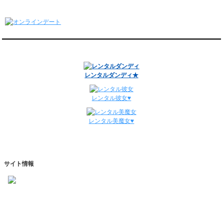
1/5～1/11
オンラインデート
レンタル彼氏と148回の通常デートがありました。
レンタル彼氏と3回のオンラインデートがありました。
12/29～1/4
レンタル彼氏と134回の通常デートがありました。
関連サイト
レンタル彼氏と0回のオンラインデートがありました。
週間デート状況2018-2025
レンタルダンディ★
レンタル彼女♥
レンタル美魔女♥
サイト情報
https://www.kareshihaken.com
info@kareshihaken.com