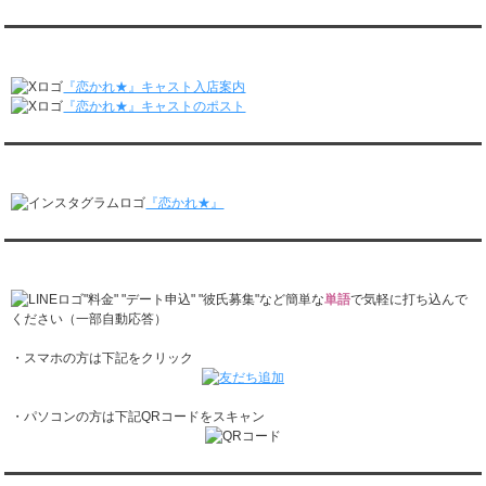
レンタル彼氏と2回のオンラインデートがありました。
月城すみれくん『よ～いドん！となりの人間国宝』に出演されました。
2/23～3/1
月城すみれくん『すっきり』に出演されました。
『恋かれ★』公式X
レンタル彼氏と166回の通常デートがありました。
月城すみれくん『ますだおかだのオモログ』に出演されました。
レンタル彼氏と1回のオンラインデートがありました。
『恋かれ★』キャスト入店案内
2/16～2/22
『恋かれ★』キャストのポスト
レンタル彼氏と161回の通常デートがありました。
レンタル彼氏と2回のオンラインデートがありました。
『恋かれ★』公式Instagram
2/9～2/15
レンタル彼氏と185回の通常デートがありました。
『恋かれ★』
レンタル彼氏と3回のオンラインデートがありました。
2/2～2/8
レンタル彼氏と158回の通常デートがありました。
『恋かれ★』公式LINEでお問合せ
レンタル彼氏と2回のオンラインデートがありました。
1/26～2/1
"料金" "デート申込" "彼氏募集"など簡単な
単語
で気軽に打ち込んで
レンタル彼氏と166回の通常デートがありました。
ください（一部自動応答）
レンタル彼氏と1回のオンラインデートがありました。
・スマホの方は下記をクリック
1/19～1/25
レンタル彼氏と162回の通常デートがありました。
レンタル彼氏と3回のオンラインデートがありました。
・パソコンの方は下記QRコードをスキャン
1/12～1/18
レンタル彼氏と155回の通常デートがありました。
レンタル彼氏と2回のオンラインデートがありました。