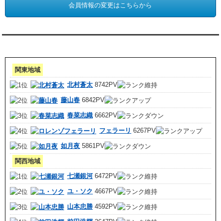
会員情報の変更はこちらから
アクセスランキング 集計期間:7月1日～31日
関東地域
北村蒼太
8742PV
藤山春
6842PV
春菜志織
6662PV
フェラーリ
6267PV
如月夜
5861PV
関西地域
七瀬銀河
6472PV
ユ・ソク
4667PV
山本忠勝
4592PV