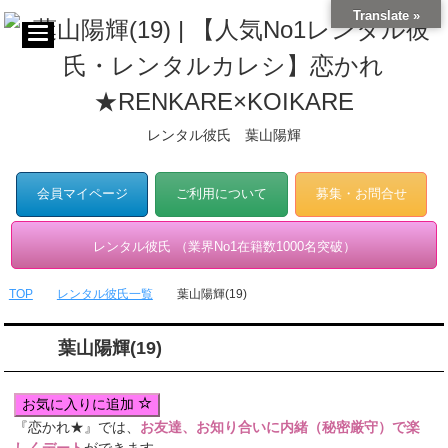
Translate »
レンタル彼氏 葉山陽輝
会員マイページ
ご利用について
募集・お問合せ
レンタル彼氏 （業界No1在籍数1000名突破）
TOP
レンタル彼氏一覧
葉山陽輝(19)
葉山陽輝(19)
お気に入りに追加
『恋かれ★』では、
お友達、お知り合いに内緒（秘密厳守）で楽