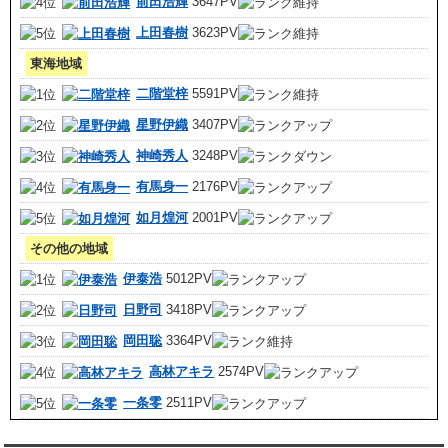
前田浩輝
3647PV
上田春樹
3623PV
東海地域
二階堂梓
5591PV
星野伊織
3407PV
神崎秀人
3248PV
有馬身一
2176PV
如月煌河
2001PV
その他の地域
伊泰浩
5012PV
日野司
3418PV
岡田聡
3364PV
高林アキラ
2574PV
一条零
2511PV