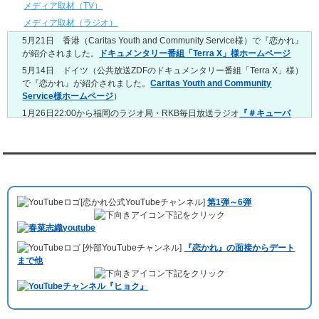
4/20～4/26
メディア取材（TV）
レンタル彼氏と159回の通常デートがありました。
メディア取材（ラジオ）
レンタル彼氏と3回のオンラインデートがありました。
5月21日 香港（Caritas Youth and Community Service様）で『恋かれ』
4/13～4/19
が紹介されました。
ドキュメンタリー番組「Terra X」様ホームページ
レンタル彼氏と165回の通常デートがありました。
レンタル彼氏と2回のオンラインデートがありました。
5月14日 ドイツ（公共放送ZDFのドキュメンタリー番組「Terra X」様）
で『恋かれ』が紹介されました。
Caritas Youth and Community
4/6～4/12
Service様ホームページ
）
レンタル彼氏と160回の通常デートがありました。
レンタル彼氏と1回のオンラインデートがありました。
1月26日22:00から福岡のラジオ局・RKB毎日放送ラジオ
『＃キューパ
レ 服部さやかのシュンすぎ』
で『恋かれ』が紹介されました。、
【22
3/30～4/5
時今夜の活！】（実際の音声）
のコーナーで福岡よしもとの服部さやか
レンタル彼氏と168回の通常デートがありました。
さんの軽快な語り口調で、事務局児玉がレンタル彼氏のエピソードなど
レンタル彼氏と2回のオンラインデートがありました。
を語りました。
YouTubeチャンネル
3/23～3/29
10月11日 ドイツ最大規模のテレビ局
「RTL」
で レンタル彼氏が取材され
レンタル彼氏と175回の通常デートがありました。
ました。レポーターはRTL局カロリナ
「Karolina Kaminska」
さん。ハ
レンタル彼氏と3回のオンラインデートがありました。
[恋かれ公式YouTubeチャンネル]
第1弾～6弾
チ公前集合→
Umami Burger（青山店）
→表参道の約3時間のデートを楽
3/16～3/22
下記をクリック
しみました。
レンタル彼氏と182回の通常デートがありました。
10月3日 YouTubeチャンネル
「もえこは72kg」
でレンタル彼氏をご利用
レンタル彼氏と2回のオンラインデートがありました。
[外部YouTubeチャンネル]
『恋かれ』の面接からデート
いただきました。大阪海遊館デートで
立花理(27)
くんがレンタルされまし
3/9～3/15
まで他
た。
レンタル彼氏と191回の通常デートがありました。
下記をクリック
ABEMA「声優と夜あそび繋」で取材依頼されました。
レンタル彼氏と3回のオンラインデートがありました。
おすすめ情報サービス「mybest」
で紹介されました。
3/2～3/8
レンタル彼氏と152回の通常デートがありました。
九州朝日放送『土曜もアサデス。』に取り上げられました。