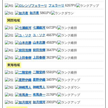
フェラーリ
6267PV
如月夜
5861PV
関西地域
七瀬銀河
6472PV
ユ・ソク
4667PV
山本忠勝
4592PV
前田浩輝
3647PV
上田春樹
3623PV
東海地域
二階堂梓
5591PV
星野伊織
3407PV
神崎秀人
3248PV
有馬身一
2176PV
如月煌河
2001PV