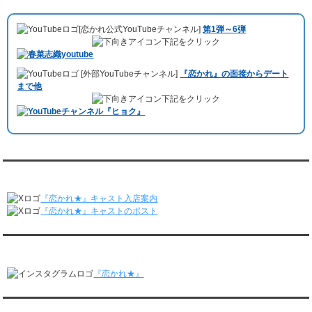
10月11日 ドイツ最大規模のテレビ局
「RTL」
で レンタル彼氏が取材され
レンタル彼氏と175回の通常デートがありました。
ました。レポーターはRTL局カロリナ
「Karolina Kaminska」
さん。ハ
レンタル彼氏と3回のオンラインデートがありました。
[恋かれ公式YouTubeチャンネル]
第1弾～6弾
チ公前集合→
Umami Burger（青山店）
→表参道の約3時間のデートを楽
3/16～3/22
下記をクリック
しみました。
レンタル彼氏と182回の通常デートがありました。
10月3日 YouTubeチャンネル
「もえこは72kg」
でレンタル彼氏をご利用
レンタル彼氏と2回のオンラインデートがありました。
[外部YouTubeチャンネル]
『恋かれ』の面接からデート
いただきました。大阪海遊館デートで
立花理(27)
くんがレンタルされまし
3/9～3/15
まで他
た。
レンタル彼氏と191回の通常デートがありました。
下記をクリック
ABEMA「声優と夜あそび繋」で取材依頼されました。
レンタル彼氏と3回のオンラインデートがありました。
おすすめ情報サービス「mybest」
で紹介されました。
3/2～3/8
レンタル彼氏と152回の通常デートがありました。
九州朝日放送『土曜もアサデス。』に取り上げられました。
レンタル彼氏と2回のオンラインデートがありました。
月城すみれくん『よ～いドん！となりの人間国宝』に出演されました。
2/23～3/1
月城すみれくん『すっきり』に出演されました。
『恋かれ★』公式X
レンタル彼氏と166回の通常デートがありました。
月城すみれくん『ますだおかだのオモログ』に出演されました。
レンタル彼氏と1回のオンラインデートがありました。
『恋かれ★』キャスト入店案内
2/16～2/22
『恋かれ★』キャストのポスト
レンタル彼氏と161回の通常デートがありました。
レンタル彼氏と2回のオンラインデートがありました。
『恋かれ★』公式Instagram
2/9～2/15
レンタル彼氏と185回の通常デートがありました。
『恋かれ★』
レンタル彼氏と3回のオンラインデートがありました。
2/2～2/8
レンタル彼氏と158回の通常デートがありました。
『恋かれ★』公式LINEでお問合せ