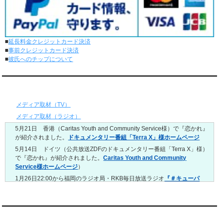
レンタル彼氏と1回のオンラインデートがありました。
5/11～5/17
レンタル彼氏と164回の通常デートがありました。
レンタル彼氏と2回のオンラインデートがありました。
■
延長料金クレジットカード決済
5/4～5/10
■
事前クレジットカード決済
レンタル彼氏と151回の通常デートがありました。
■
彼氏へのチップについて
レンタル彼氏と2回のオンラインデートがありました。
4/27～5/3
レンタル彼氏と155回の通常デートがありました。
メディア情報
レンタル彼氏と1回のオンラインデートがありました。
4/20～4/26
メディア取材（TV）
レンタル彼氏と159回の通常デートがありました。
メディア取材（ラジオ）
レンタル彼氏と3回のオンラインデートがありました。
5月21日 香港（Caritas Youth and Community Service様）で『恋かれ』
4/13～4/19
が紹介されました。
ドキュメンタリー番組「Terra X」様ホームページ
レンタル彼氏と165回の通常デートがありました。
レンタル彼氏と2回のオンラインデートがありました。
5月14日 ドイツ（公共放送ZDFのドキュメンタリー番組「Terra X」様）
で『恋かれ』が紹介されました。
Caritas Youth and Community
4/6～4/12
Service様ホームページ
）
レンタル彼氏と160回の通常デートがありました。
レンタル彼氏と1回のオンラインデートがありました。
1月26日22:00から福岡のラジオ局・RKB毎日放送ラジオ
『＃キューパ
レ 服部さやかのシュンすぎ』
で『恋かれ』が紹介されました。、
【22
3/30～4/5
時今夜の活！】（実際の音声）
のコーナーで福岡よしもとの服部さやか
レンタル彼氏と168回の通常デートがありました。
さんの軽快な語り口調で、事務局児玉がレンタル彼氏のエピソードなど
レンタル彼氏と2回のオンラインデートがありました。
を語りました。
YouTubeチャンネル
3/23～3/29