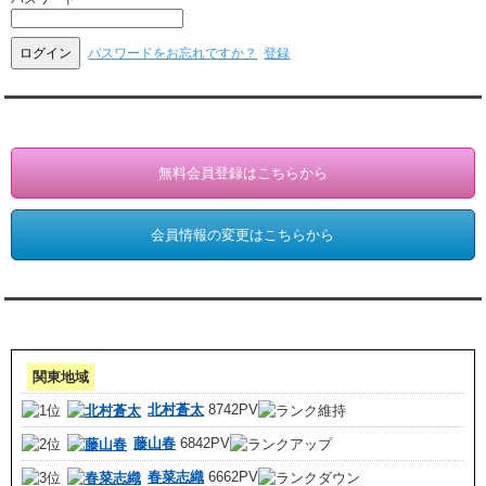
パスワードをお忘れですか？
登録
会員登録・情報変更（お客様専用）
無料会員登録はこちらから
会員情報の変更はこちらから
アクセスランキング 集計期間:7月1日～31日
関東地域
北村蒼太
8742PV
藤山春
6842PV
春菜志織
6662PV