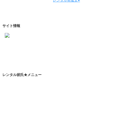
レンタル美魔女♥
サイト情報
https://www.kareshihaken.com
info@kareshihaken.com
レンタル彼氏★メニュー
トップページ
レンタル彼氏とは
レンタルカレシとは？
恋人代行サービスとは？
その他のサービスとは？