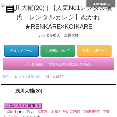
Translate »
レンタル彼氏 浅川大輔
会員マイページ
ご利用について
募集・お問合せ
レンタル彼氏 （業界No1在籍数1000名突破）
TOP
レンタル彼氏一覧
浅川大輔(20)
浅川大輔(20)
お気に入りに追加
『恋かれ★』では、
お友達、お知り合いに内緒（秘密厳守）で楽