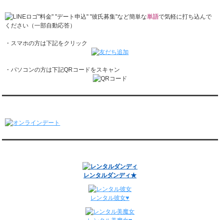
レンタル彼氏と2回のオンラインデートがありました。
1/26～2/1
"料金" "デート申込" "彼氏募集"など簡単な
単語
で気軽に打ち込んで
レンタル彼氏と166回の通常デートがありました。
ください（一部自動応答）
レンタル彼氏と1回のオンラインデートがありました。
・スマホの方は下記をクリック
1/19～1/25
レンタル彼氏と162回の通常デートがありました。
レンタル彼氏と3回のオンラインデートがありました。
・パソコンの方は下記QRコードをスキャン
1/12～1/18
レンタル彼氏と155回の通常デートがありました。
レンタル彼氏と2回のオンラインデートがありました。
1/5～1/11
オンラインデート
レンタル彼氏と148回の通常デートがありました。
レンタル彼氏と3回のオンラインデートがありました。
12/29～1/4
レンタル彼氏と134回の通常デートがありました。
関連サイト
レンタル彼氏と0回のオンラインデートがありました。
週間デート状況2018-2025
レンタルダンディ★
レンタル彼女♥