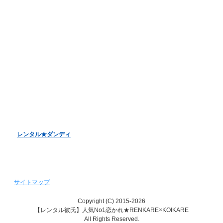
オンラインデート
LINE電話デート
お客様アンケート
バレンタインデーキャンペーン
ホワイトデーキャンペーン
クリスマスデートキャンペーン
レンタル彼女『恋かの♥』
レンタル♥美魔女
レンタル★ダンディ
サイトマップ
Copyright (C) 2015-2026
【レンタル彼氏】人気No1恋かれ★RENKARE×KOIKARE
All Rights Reserved.