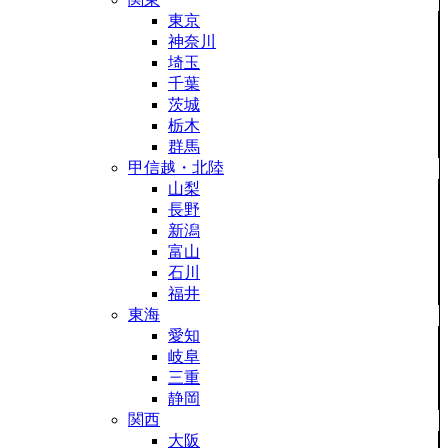
東京
神奈川
埼玉
千葉
茨城
栃木
群馬
甲信越・北陸
山梨
長野
新潟
富山
石川
福井
東海
愛知
岐阜
三重
静岡
関西
大阪