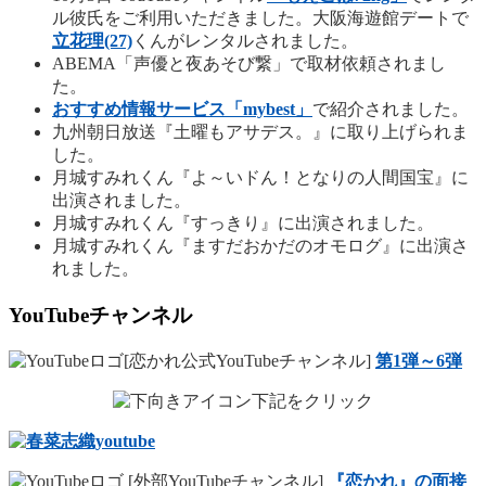
ル彼氏をご利用いただきました。大阪海遊館デートで
立花理(27)
くんがレンタルされました。
ABEMA「声優と夜あそび繋」で取材依頼されまし
た。
おすすめ情報サービス「mybest」
で紹介されました。
九州朝日放送『土曜もアサデス。』に取り上げられま
した。
月城すみれくん『よ～いドん！となりの人間国宝』に
出演されました。
月城すみれくん『すっきり』に出演されました。
月城すみれくん『ますだおかだのオモログ』に出演さ
れました。
YouTubeチャンネル
[恋かれ公式YouTubeチャンネル]
第1弾～6弾
下記をクリック
[外部YouTubeチャンネル]
『恋かれ』の面接