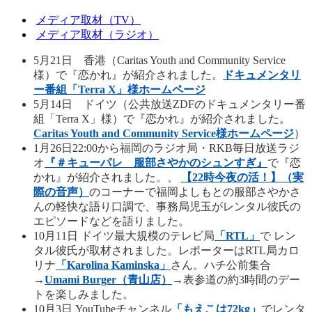
メディア取材（TV）
メディア取材（ラジオ）
5月21日 香港（Caritas Youth and Community Service
様）で『恋かれ』が紹介されました。
ドキュメンタリ
ー番組「Terra X」様ホームページ
5月14日 ドイツ（公共放送ZDFのドキュメンタリー番
組「Terra X」様）で『恋かれ』が紹介されました。
Caritas Youth and Community Service様ホームページ
）
1月26日22:00から福岡のラジオ局・RKB毎日放送ラジ
オ
『＃キューパレ 服部さやかのシュンすぎ』
で『恋
かれ』が紹介されました。、
【22時今夜の活！】（実
際の音声）
のコーナーで福岡よしもとの服部さやかさ
んの軽快な語り口調で、事務局児玉がレンタル彼氏の
エピソードなどを語りました。
10月11日 ドイツ最大規模のテレビ局
「RTL」
で レン
タル彼氏が取材されました。レポーターはRTL局カロ
リナ
「Karolina Kaminska」
さん。ハチ公前集合
→
Umami Burger（青山店）
→表参道の約3時間のデー
トを楽しみました。
10月3日 YouTubeチャンネル
「もえこは72kg」
でレンタ