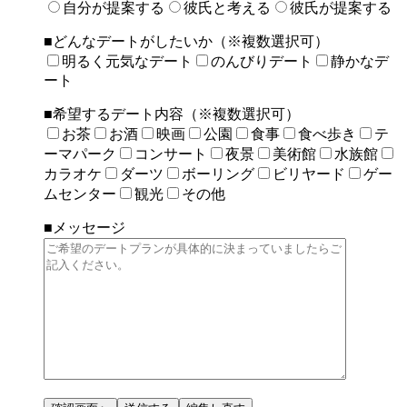
自分が提案する
彼氏と考える
彼氏が提案する
■どんなデートがしたいか（※複数選択可）
明るく元気なデート
のんびりデート
静かなデ
ート
■希望するデート内容（※複数選択可）
お茶
お酒
映画
公園
食事
食べ歩き
テ
ーマパーク
コンサート
夜景
美術館
水族館
カラオケ
ダーツ
ボーリング
ビリヤード
ゲー
ムセンター
観光
その他
■メッセージ