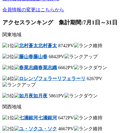
会員情報の変更はこちらから
アクセスランキング 集計期間:7月1日～31日
関東地域
北村蒼太
8742PV
藤山春
6842PV
春菜志織
6662PV
フェラーリ
6267PV
如月夜
5861PV
関西地域
七瀬銀河
6472PV
ユ・ソク
4667PV