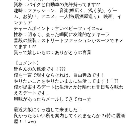
資格：バイクと自動車の免許持ってます??
趣味：ファッション、音楽(幅広く、浅く笑)、ゲー
ム、お笑い、アニメ、一人旅(居酒屋巡り)、映画、イ
ンテリア
チャームポイント：甘いベビーフェイスww
性格：明るく、会った瞬間に友達的なテキーラ
普段の服装：ストリートファッションかスーツでキメ
てます！??
貰って嬉しいもの：ありがとうの言葉
【コメント】
皆さんの久遠愛です！???
僕を一言で現すならそれは、自由奔放です！
やりたいことをやりたいままに生活してます！！??
僕が提案するデートは生活とかけ離れた非日常を味わ
えるデートです！
興味があったらメールしてきてね～☆
最近大阪に引っ越して来ました！
良かったらいい所を案内してくれませんか？(特に居酒
屋！！ww)