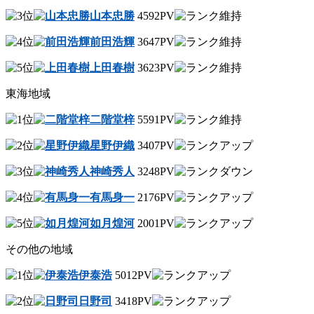
山本忠勝
4592PV
前田浩輝
3647PV
上田春樹
3623PV
東海地域
二階堂梓
5591PV
星野伊織
3407PV
神崎秀人
3248PV
有馬身一
2176PV
如月煌河
2001PV
その他の地域
伊泰浩
5012PV
日野司
3418PV