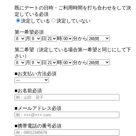
既にデートの日時・ご利用時間を打ち合わせをして決
定している
必須
決定している
決定していない
第一希望
必須
月
日
時
分から
第二希望（決定している場合第一希望と同じにして下
さい）
月
日
時
分から
■お支払い方法
必須
■お名前
必須
■メールアドレス
必須
■携帯電話の番号
必須