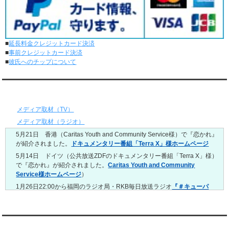
レンタル彼氏と1回のオンラインデートがありました。
5/11～5/17
レンタル彼氏と164回の通常デートがありました。
レンタル彼氏と2回のオンラインデートがありました。
■
延長料金クレジットカード決済
5/4～5/10
■
事前クレジットカード決済
レンタル彼氏と151回の通常デートがありました。
■
彼氏へのチップについて
レンタル彼氏と2回のオンラインデートがありました。
4/27～5/3
レンタル彼氏と155回の通常デートがありました。
メディア情報
レンタル彼氏と1回のオンラインデートがありました。
4/20～4/26
メディア取材（TV）
レンタル彼氏と159回の通常デートがありました。
メディア取材（ラジオ）
レンタル彼氏と3回のオンラインデートがありました。
5月21日 香港（Caritas Youth and Community Service様）で『恋かれ』
4/13～4/19
が紹介されました。
ドキュメンタリー番組「Terra X」様ホームページ
レンタル彼氏と165回の通常デートがありました。
レンタル彼氏と2回のオンラインデートがありました。
5月14日 ドイツ（公共放送ZDFのドキュメンタリー番組「Terra X」様）
で『恋かれ』が紹介されました。
Caritas Youth and Community
4/6～4/12
Service様ホームページ
）
レンタル彼氏と160回の通常デートがありました。
レンタル彼氏と1回のオンラインデートがありました。
1月26日22:00から福岡のラジオ局・RKB毎日放送ラジオ
『＃キューパ
レ 服部さやかのシュンすぎ』
で『恋かれ』が紹介されました。、
【22
3/30～4/5
時今夜の活！】（実際の音声）
のコーナーで福岡よしもとの服部さやか
レンタル彼氏と168回の通常デートがありました。
さんの軽快な語り口調で、事務局児玉がレンタル彼氏のエピソードなど
レンタル彼氏と2回のオンラインデートがありました。
を語りました。
YouTubeチャンネル
3/23～3/29