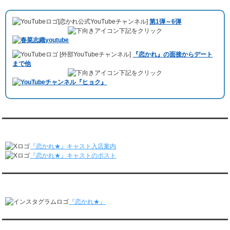
10月11日 ドイツ最大規模のテレビ局
「RTL」
で レンタル彼氏が取材され
レンタル彼氏と175回の通常デートがありました。
ました。レポーターはRTL局カロリナ
「Karolina Kaminska」
さん。ハ
レンタル彼氏と3回のオンラインデートがありました。
[恋かれ公式YouTubeチャンネル]
第1弾～6弾
チ公前集合→
Umami Burger（青山店）
→表参道の約3時間のデートを楽
3/16～3/22
下記をクリック
しみました。
レンタル彼氏と182回の通常デートがありました。
10月3日 YouTubeチャンネル
「もえこは72kg」
でレンタル彼氏をご利用
レンタル彼氏と2回のオンラインデートがありました。
[外部YouTubeチャンネル]
『恋かれ』の面接からデート
いただきました。大阪海遊館デートで
立花理(27)
くんがレンタルされまし
3/9～3/15
まで他
た。
レンタル彼氏と191回の通常デートがありました。
下記をクリック
ABEMA「声優と夜あそび繋」で取材依頼されました。
レンタル彼氏と3回のオンラインデートがありました。
おすすめ情報サービス「mybest」
で紹介されました。
3/2～3/8
レンタル彼氏と152回の通常デートがありました。
九州朝日放送『土曜もアサデス。』に取り上げられました。
レンタル彼氏と2回のオンラインデートがありました。
月城すみれくん『よ～いドん！となりの人間国宝』に出演されました。
2/23～3/1
月城すみれくん『すっきり』に出演されました。
『恋かれ★』公式X
レンタル彼氏と166回の通常デートがありました。
月城すみれくん『ますだおかだのオモログ』に出演されました。
レンタル彼氏と1回のオンラインデートがありました。
『恋かれ★』キャスト入店案内
2/16～2/22
『恋かれ★』キャストのポスト
レンタル彼氏と161回の通常デートがありました。
レンタル彼氏と2回のオンラインデートがありました。
『恋かれ★』公式Instagram
2/9～2/15
レンタル彼氏と185回の通常デートがありました。
『恋かれ★』
レンタル彼氏と3回のオンラインデートがありました。
2/2～2/8
レンタル彼氏と158回の通常デートがありました。
『恋かれ★』公式LINEでお問合せ