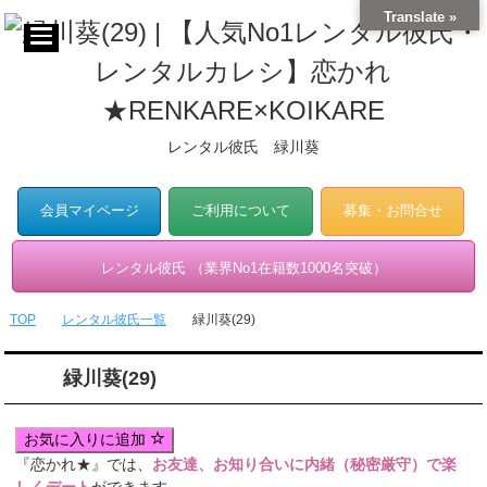
Translate »
レンタル彼氏 緑川葵
会員マイページ
ご利用について
募集・お問合せ
レンタル彼氏 （業界No1在籍数1000名突破）
TOP
レンタル彼氏一覧
緑川葵(29)
緑川葵(29)
お気に入りに追加
『恋かれ★』では、
お友達、お知り合いに内緒（秘密厳守）で楽