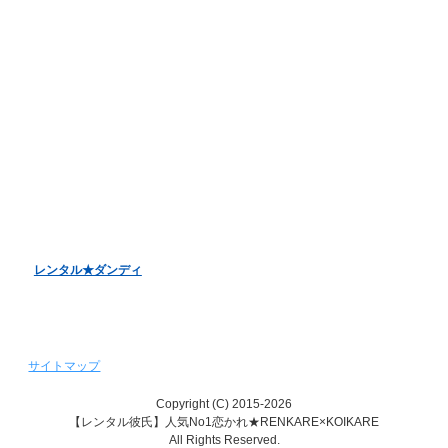
オンラインデート
LINE電話デート
お客様アンケート
バレンタインデーキャンペーン
ホワイトデーキャンペーン
クリスマスデートキャンペーン
レンタル彼女『恋かの♥』
レンタル♥美魔女
レンタル★ダンディ
サイトマップ
Copyright (C) 2015-2026
【レンタル彼氏】人気No1恋かれ★RENKARE×KOIKARE
All Rights Reserved.