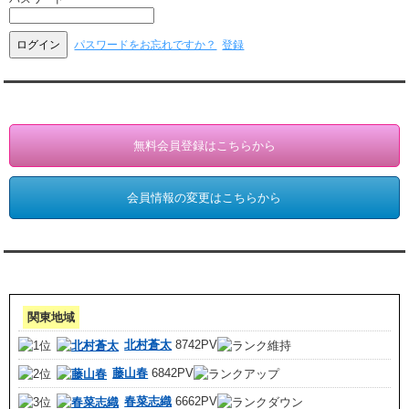
パスワードをお忘れですか？
登録
会員登録・情報変更（お客様専用）
無料会員登録はこちらから
会員情報の変更はこちらから
アクセスランキング 集計期間:7月1日～31日
関東地域
北村蒼太
8742PV
藤山春
6842PV
春菜志織
6662PV