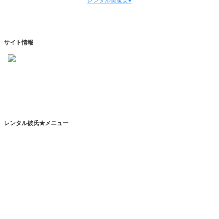
レンタル美魔女♥
サイト情報
https://www.kareshihaken.com
info@kareshihaken.com
レンタル彼氏★メニュー
トップページ
レンタル彼氏とは
レンタルカレシとは？
恋人代行サービスとは？
その他のサービスとは？