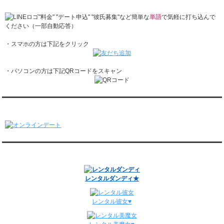
レンタル彼氏と2回のオンラインデートがありました。
1/26～2/1
"料金" "デート申込" "彼氏募集"など簡単な
単語
で気軽に打ち込んで
レンタル彼氏と166回の通常デートがありました。
ください（一部自動応答）
レンタル彼氏と1回のオンラインデートがありました。
・スマホの方は下記をクリック
1/19～1/25
レンタル彼氏と162回の通常デートがありました。
レンタル彼氏と3回のオンラインデートがありました。
・パソコンの方は下記QRコードをスキャン
1/12～1/18
レンタル彼氏と155回の通常デートがありました。
レンタル彼氏と2回のオンラインデートがありました。
1/5～1/11
オンラインデート
レンタル彼氏と148回の通常デートがありました。
レンタル彼氏と3回のオンラインデートがありました。
12/29～1/4
レンタル彼氏と134回の通常デートがありました。
関連サイト
レンタル彼氏と0回のオンラインデートがありました。
週間デート状況2018-2025
レンタルダンディ★
レンタル彼女♥