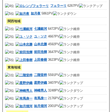
フェラーリ
6267PV
如月夜
5861PV
関西地域
七瀬銀河
6472PV
ユ・ソク
4667PV
山本忠勝
4592PV
前田浩輝
3647PV
上田春樹
3623PV
東海地域
二階堂梓
5591PV
星野伊織
3407PV
神崎秀人
3248PV
有馬身一
2176PV
如月煌河
2001PV