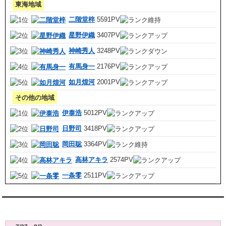
東海地域
二階堂梓
5591PV
星野伊織
3407PV
神崎秀人
3248PV
有馬身一
2176PV
如月煌河
2001PV
その他の地域
伊泰浩
5012PV
日野司
3418PV
岡田聡
3364PV
高林アキラ
2574PV
一条零
2511PV
レンタル彼氏週間(月～日)デート状況2026