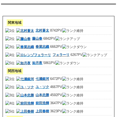
アクセスランキング 集計期間:7月1日～31日
関東地域
北村蒼太
8742PV
藤山春
6842PV
春菜志織
6662PV
フェラーリ
6267PV
如月夜
5861PV
関西地域
七瀬銀河
6472PV
ユ・ソク
4667PV
山本忠勝
4592PV
前田浩輝
3647PV
上田春樹
3623PV