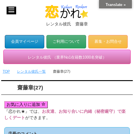
Translate »
レンタル彼氏 齋藤章
会員マイページ
ご利用について
募集・お問合せ
レンタル彼氏 （業界No1在籍数1000名突破）
TOP
レンタル彼氏一覧
齋藤章(27)
齋藤章(27)
お気に入りに追加
『恋かれ★』では、
お友達、お知り合いに内緒（秘密厳守）で楽
しくデート
ができます。
店長のコメント