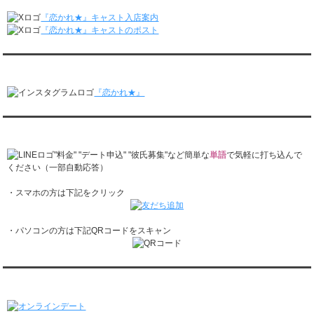
月城すみれくん『ますだおかだのオモログ』に出演されました。
レンタル彼氏と1回のオンラインデートがありました。
『恋かれ★』キャスト入店案内
2/16～2/22
『恋かれ★』キャストのポスト
レンタル彼氏と161回の通常デートがありました。
レンタル彼氏と2回のオンラインデートがありました。
『恋かれ★』公式Instagram
2/9～2/15
レンタル彼氏と185回の通常デートがありました。
『恋かれ★』
レンタル彼氏と3回のオンラインデートがありました。
2/2～2/8
レンタル彼氏と158回の通常デートがありました。
『恋かれ★』公式LINEでお問合せ
レンタル彼氏と2回のオンラインデートがありました。
1/26～2/1
"料金" "デート申込" "彼氏募集"など簡単な
単語
で気軽に打ち込んで
レンタル彼氏と166回の通常デートがありました。
ください（一部自動応答）
レンタル彼氏と1回のオンラインデートがありました。
・スマホの方は下記をクリック
1/19～1/25
レンタル彼氏と162回の通常デートがありました。
レンタル彼氏と3回のオンラインデートがありました。
・パソコンの方は下記QRコードをスキャン
1/12～1/18
レンタル彼氏と155回の通常デートがありました。
レンタル彼氏と2回のオンラインデートがありました。
1/5～1/11
オンラインデート
レンタル彼氏と148回の通常デートがありました。
レンタル彼氏と3回のオンラインデートがありました。