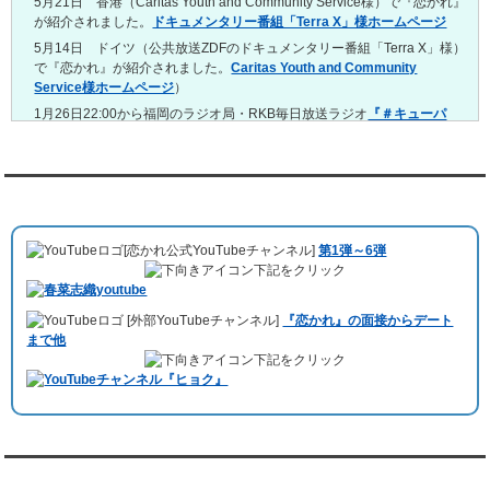
5月21日 香港（Caritas Youth and Community Service様）で『恋かれ』
4/13～4/19
が紹介されました。
ドキュメンタリー番組「Terra X」様ホームページ
レンタル彼氏と165回の通常デートがありました。
レンタル彼氏と2回のオンラインデートがありました。
5月14日 ドイツ（公共放送ZDFのドキュメンタリー番組「Terra X」様）
で『恋かれ』が紹介されました。
Caritas Youth and Community
4/6～4/12
Service様ホームページ
）
レンタル彼氏と160回の通常デートがありました。
レンタル彼氏と1回のオンラインデートがありました。
1月26日22:00から福岡のラジオ局・RKB毎日放送ラジオ
『＃キューパ
レ 服部さやかのシュンすぎ』
で『恋かれ』が紹介されました。、
【22
3/30～4/5
時今夜の活！】（実際の音声）
のコーナーで福岡よしもとの服部さやか
レンタル彼氏と168回の通常デートがありました。
さんの軽快な語り口調で、事務局児玉がレンタル彼氏のエピソードなど
レンタル彼氏と2回のオンラインデートがありました。
を語りました。
YouTubeチャンネル
3/23～3/29
10月11日 ドイツ最大規模のテレビ局
「RTL」
で レンタル彼氏が取材され
レンタル彼氏と175回の通常デートがありました。
ました。レポーターはRTL局カロリナ
「Karolina Kaminska」
さん。ハ
レンタル彼氏と3回のオンラインデートがありました。
[恋かれ公式YouTubeチャンネル]
第1弾～6弾
チ公前集合→
Umami Burger（青山店）
→表参道の約3時間のデートを楽
3/16～3/22
下記をクリック
しみました。
レンタル彼氏と182回の通常デートがありました。
10月3日 YouTubeチャンネル
「もえこは72kg」
でレンタル彼氏をご利用
レンタル彼氏と2回のオンラインデートがありました。
[外部YouTubeチャンネル]
『恋かれ』の面接からデート
いただきました。大阪海遊館デートで
立花理(27)
くんがレンタルされまし
3/9～3/15
まで他
た。
レンタル彼氏と191回の通常デートがありました。
下記をクリック
ABEMA「声優と夜あそび繋」で取材依頼されました。
レンタル彼氏と3回のオンラインデートがありました。
おすすめ情報サービス「mybest」
で紹介されました。
3/2～3/8
レンタル彼氏と152回の通常デートがありました。
九州朝日放送『土曜もアサデス。』に取り上げられました。
レンタル彼氏と2回のオンラインデートがありました。
月城すみれくん『よ～いドん！となりの人間国宝』に出演されました。
2/23～3/1
月城すみれくん『すっきり』に出演されました。
『恋かれ★』公式X
レンタル彼氏と166回の通常デートがありました。