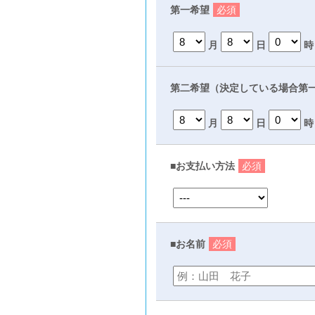
第一希望
必須
月
日
時
第二希望（決定している場合第
月
日
時
■お支払い方法
必須
■お名前
必須