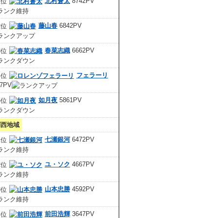
北村蒼太
8742PV
藤山春
6842PV
春菜志織
6662PV
フェラーリ
67PV
如月夜
5861PV
関西地域
七瀬銀河
6472PV
ユ・ソク
4667PV
山本忠勝
4592PV
前田浩輝
3647PV