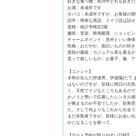
好きな食べ物：和洋中どれも好きだ
お酒：未成年です
タバコ：未成年ですが、お客様の喫
語学：簡単な英語、ドイツ語は話せ
資格：統計学検定2級
趣味：音楽、映画鑑賞、ショッピン
チャームポイント：意外といい身体
性格：おだやか、面白いものが好き
普段の服装：カジュアル系も着るが
貰って嬉しいもの：お菓子、服、ア
【コメント】
令和が生んだ伊達男、伊達陽(だて
はないのですが、皆様に明日の元気
く、天然でドジなところもあるので
かノリと勢いで応募したレンタル彼
が務まるのか不安でしたが、折角受
た。そして何よりもこれから出会う
まだ未熟者ですが、皆様にお会い出
かになることを願って。
【デート予約が取りやすい日時】