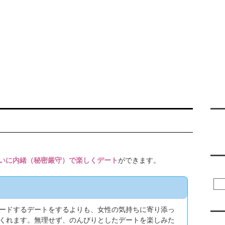
ご利用について
レンタル彼氏一覧
レンタル彼氏募集
翻訳
いに内緒（秘密厳守）で楽しくデート
ができます。
彼
ードするデートをするよりも、女性の気持ちに寄り添っ
くれます。無理せず、のんびりとしたデートを楽しみた
会