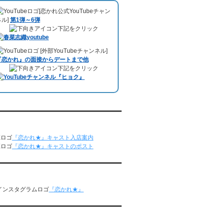
した。、
【22時今夜の活！】（実際の音
レンタル彼氏と164回の通常デートがあり
[恋かれ公式YouTubeチャン
声）
のコーナーで福岡よしもとの服部さや
ました。
ネル]
第1弾～6弾
かさんの軽快な語り口調で、事務局児玉が
レンタル彼氏と2回のオンラインデートがあ
下記をクリック
レンタル彼氏のエピソードなどを語りまし
りました。
た。
5/4～5/10
10月11日 ドイツ最大規模のテレビ局
[外部YouTubeチャンネル]
レンタル彼氏と151回の通常デートがあり
「RTL」
で レンタル彼氏が取材されまし
『恋かれ』の面接からデートまで他
ました。
た。レポーターはRTL局カロリナ
下記をクリック
レンタル彼氏と2回のオンラインデートがあ
「Karolina Kaminska」
さん。ハチ公前集
りました。
合→
Umami Burger（青山店）
→表参道の
4/27～5/3
約3時間のデートを楽しみました。
レンタル彼氏と155回の通常デートがあり
10月3日 YouTubeチャンネル
「もえこは
ました。
72kg」
でレンタル彼氏をご利用いただきま
レンタル彼氏と1回のオンラインデートがあ
恋かれ★』公式X
した。大阪海遊館デートで
立花理(27)
くん
りました。
がレンタルされました。
『恋かれ★』キャスト入店案内
4/20～4/26
ABEMA「声優と夜あそび繋」で取材依頼さ
『恋かれ★』キャストのポスト
レンタル彼氏と159回の通常デートがあり
れました。
ました。
おすすめ情報サービス「mybest」
で紹介さ
レンタル彼氏と3回のオンラインデートがあ
れました。
かれ★』公式Instagram
りました。
九州朝日放送『土曜もアサデス。』に取り
4/13～4/19
『恋かれ★』
上げられました。
レンタル彼氏と165回の通常デートがあり
ました。
月城すみれくん『よ～いドん！となりの人
レンタル彼氏と2回のオンラインデートがあ
間国宝』に出演されました。
恋かれ★』公式LINEでお問合せ