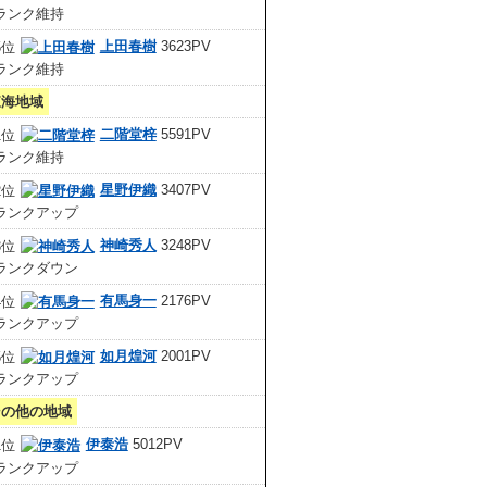
上田春樹
3623PV
東海地域
二階堂梓
5591PV
星野伊織
3407PV
神崎秀人
3248PV
有馬身一
2176PV
如月煌河
2001PV
その他の地域
伊泰浩
5012PV