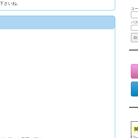
下さいね。
ユ
パ
会
ア