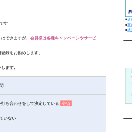
■
延
です
■
事
■
彼
トはできますが、
会員様は各種キャンペーンやサービ
メ
員登録をお勧めします。
いします。
間
を打ち合わせをして決定している
必須
ていない
Yo