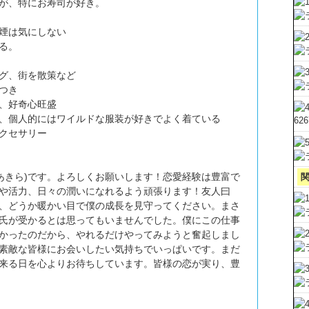
が、特にお寿司が好き。
煙は気にしない
る。
グ、街を散策など
つき
、好奇心旺盛
、個人的にはワイルドな服装が好きでよく着ている
62
クセサリー
 あきら)です。よろしくお願いします！恋愛経験は豊富で
や活力、日々の潤いになれるよう頑張ります！友人曰
、どうか暖かい目で僕の成長を見守ってください。まさ
氏が受かるとは思ってもいませんでした。僕にこの仕事
かったのだから、やれるだけやってみようと奮起しまし
素敵な皆様にお会いしたい気持ちでいっぱいです。まだ
来る日を心よりお待ちしています。皆様の恋が実り、豊