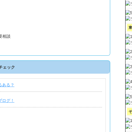
 要相談
チェック
るある？
ブログ！