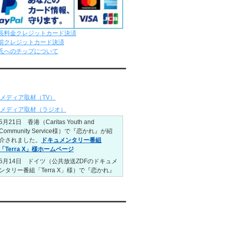
ました。
レンタル彼氏と4回のオンラインデートがあ
りました。
6/8～6/14
長料金クレジットカード決済
レンタル彼氏と161回の通常デートがあり
前クレジットカード決済
ました。
氏へのチップについて
レンタル彼氏と3回のオンラインデートがあ
りました。
ディア情報
6/1～6/7
レンタル彼氏と165回の通常デートがあり
メディア取材（TV）
ました。
レンタル彼氏と2回のオンラインデートがあ
メディア取材（ラジオ）
りました。
5月21日 香港（Caritas Youth and
5/25～5/31
Community Service様）で『恋かれ』が紹
レンタル彼氏と172回の通常デートがあり
介されました。
ドキュメンタリー番組
ました。
「Terra X」様ホームページ
レンタル彼氏と0回のオンラインデートがあ
5月14日 ドイツ（公共放送ZDFのドキュメ
りました。
ンタリー番組「Terra X」様）で『恋かれ』
5/18～5/24
が紹介されました。
Caritas Youth and
レンタル彼氏と153回の通常デートがあり
Community Service様ホームページ
）
ました。
1月26日22:00から福岡のラジオ局・RKB毎
レンタル彼氏と1回のオンラインデートがあ
日放送ラジオ
『＃キューパレ 服部さやか
uTubeチャンネル
りました。
のシュンすぎ』
で『恋かれ』が紹介されま
5/11～5/17